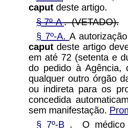
caput
deste artigo.
§ 7º-A
. (VETADO).
§ 7º-A.
A autorização
caput
deste artigo dev
em até 72 (setenta e 
do pedido à Agência, 
qualquer outro órgão da
ou indireta para os pr
concedida automatica
sem manifestação.
Prom
§ 7º-B
. O médico q