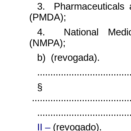
3. Pharmaceuticals 
(PMDA);
4. National Medica
(NMPA);
b) (revogada).
...................................
§
......................................
...................................
II –
(revogado).