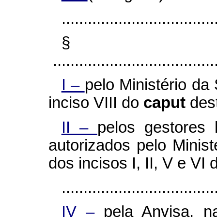
...................................
§
......................................
I –
pelo Ministério da
inciso VIII do
caput
dest
II –
pelos gestores
autorizados pelo Minis
dos incisos I, II, V e VI
...................................
IV –
pela Anvisa, n