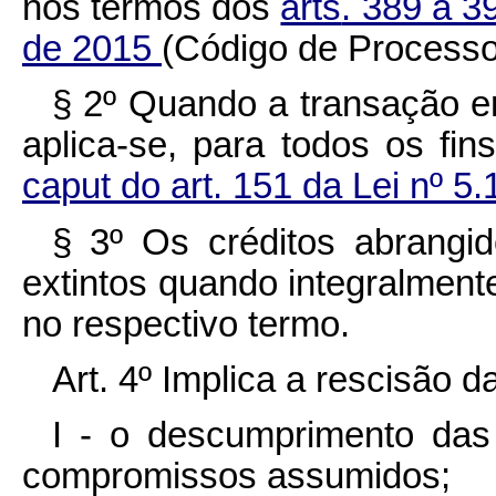
nos termos dos
arts
. 389 a 3
de 2015
(Código de Processo 
§ 2º Quando a transação e
aplica-se, para todos os fin
caput do art. 151 da Lei
nº
5.1
§ 3º Os créditos abrangi
extintos quando integralment
no respectivo termo.
Art. 4º Implica a rescisão d
I - o descumprimento das
compromissos assumidos;