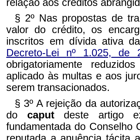
relação aos créditos abrangi
§ 2º Nas propostas de tr
valor do crédito, os encar
inscritos em dívida ativa 
Decreto-Lei
nº
1.025, de 
obrigatoriamente reduzido
aplicado às multas e aos jur
serem transacionados.
§ 3º A rejeição da autoriza
do
caput
deste artigo e
fundamentada do Conselho 
reputada a anuência tácita 