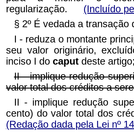
regularização.
(Incluído p
§ 2º É vedada a transação 
I - reduza o montante princ
seu valor originário, exclu
inciso I do
caput
deste artigo
II - implique redução super
valor total dos créditos a se
II - implique redução sup
cento) do valor total dos 
(Redação dada pela Lei
nº
14