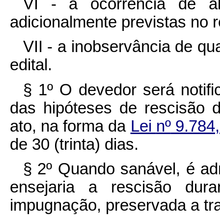
VI - a ocorrência de al
adicionalmente previstas no 
VII - a inobservância de qu
edital.
§ 1º O devedor será notif
das hipóteses de rescisão 
ato, na forma da
Lei
nº
9.784,
de 30 (trinta) dias.
§ 2º Quando sanável, é adm
ensejaria a rescisão dur
impugnação, preservada a tr