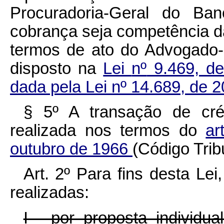
Procuradoria-Geral do Ban
cobrança seja competência d
termos de ato do Advogado-
disposto na
Lei
nº
9.469, de
dada pela Lei
nº
14.689, de 2
§ 5º A transação de créd
realizada nos termos do
ar
outubro de 1966
(Código Trib
Art. 2º Para fins desta Le
realizadas:
I - por proposta individu