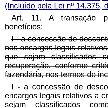
(Incluído pela Lei nº 14.375, 
Art. 11. A transação p
benefícios:
I - a concessão de descont
nos encargos legais relativo
que sejam classificados c
recuperação, conforme crité
fazendária, nos termos do in
I - a concessão de desco
encargos legais relativos a 
sejam classificados como