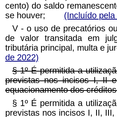
cento) do saldo remanescent
se houver;
(Incluído pela
V - o uso de precatórios ou
de valor transitada em ju
tributária principal, multa 
de 2022)
§ 1º É permitida a utiliza
previstas nos incisos I, II 
equacionamento dos créditos 
§ 1º É permitida a utiliza
previstas nos incisos I, II, II