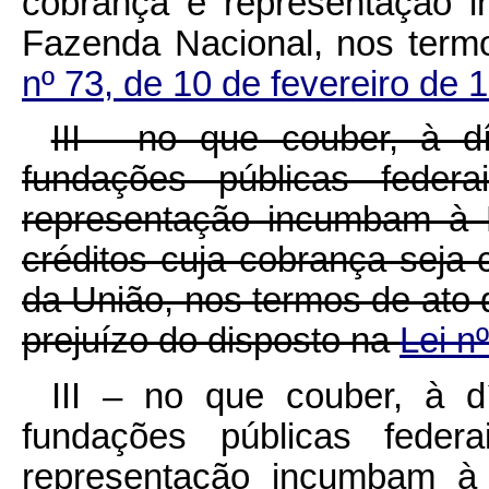
cobrança e representação 
Fazenda Nacional, nos ter
nº
73, de 10 de fevereiro de 
III - no que couber, à d
fundações públicas federa
representação incumbam à P
créditos cuja cobrança seja
da União, nos termos de ato
prejuízo do disposto na
Lei
nº
III – no que couber, à d
fundações públicas federa
representação incumbam à 