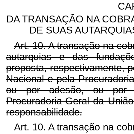
CAP
DA TRANSAÇÃO NA COBRA
DE SUAS AUTARQUIA
Art. 10. A transação na cob
autarquias e das fundaçõe
proposta, respectivamente, 
Nacional e pela Procuradoria
ou por adesão, ou por i
Procuradoria-Geral da União
responsabilidade.
Art. 10. A transação na cob