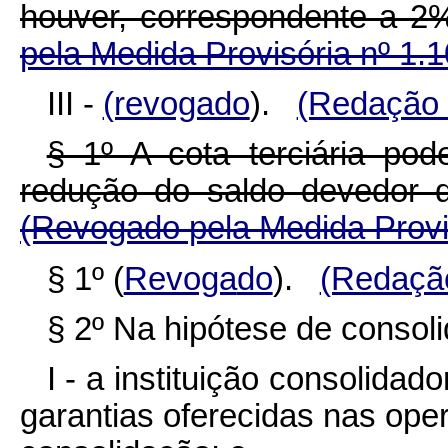
houver, correspondente a
pela Medida Provisória nº 1.
III -
(revogado
).
(Redação 
§ 1º A cota terciária pod
redução do saldo devedor
(Revogado pela Medida Provis
§ 1º (
Revoga
do
).
(Redação
§ 2º Na hipótese de consoli
I - a instituição consolidad
garantias oferecidas nas ope