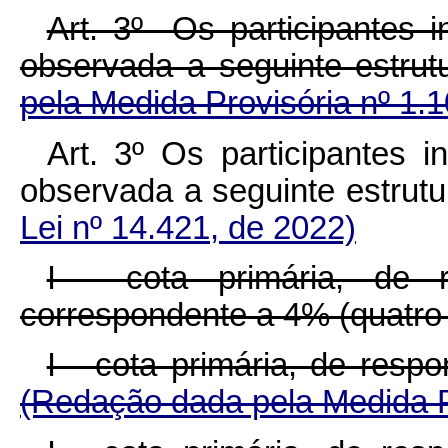
Art. 3º Os participantes 
observada a seguinte est
pela Medida Provisória nº 1.
Art. 3º Os participantes 
observada a seguinte estru
Lei nº 14.421, de 2022)
I - cota primária, de r
correspondente a 4% (quatro 
I - cota primária, de re
(Redação dada pela Medida Pr