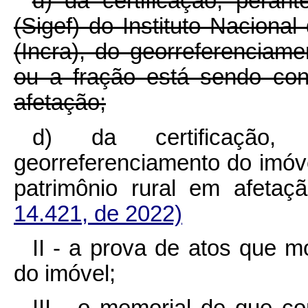
d) da certificação, peran
(Sigef) do Instituto Naciona
(Incra), do georreferenciame
ou a fração está sendo con
afetação;
d) da certificação,
georreferenciamento do imóv
patrimônio rural em afet
14.421, de 2022)
II - a prova de atos que m
do imóvel;