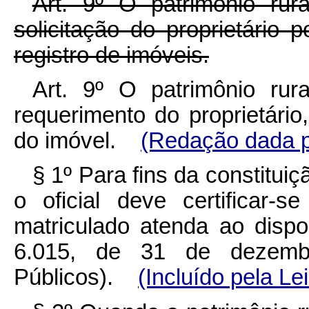
Art. 9º O patrimônio rur
solicitação do proprietário 
registro de imóveis.
A
rt. 9º O patrimônio rur
requerimento do proprietário
do imóvel.
(Redação dada pe
§ 1º Para fins da constituiç
o oficial deve certificar
matriculado atenda ao dispo
6.015, de 31 de dezemb
Públicos).
(Incluído pela Le