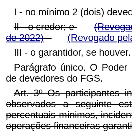
I - no mínimo 2 (dois) deve
II - o credor; e
(Revogad
de 2022)
(Revogado pela
III - o garantidor, se houver.
Parágrafo único. O Poder 
de devedores do FGS.
Art. 3º Os participantes 
observados a seguinte est
percentuais mínimos, incide
operações financeiras garant