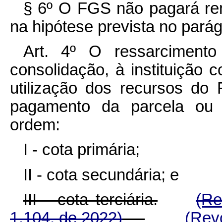
§ 6º O FGS não pagará ren
na hipótese prevista no parágr
Art. 4º O ressarciment
consolidação, à instituição 
utilização dos recursos d
pagamento da parcela ou 
ordem:
I - cota primária;
II - cota secundária; e
III - cota terciária.
(Re
1.104, de 2022)
(Rev