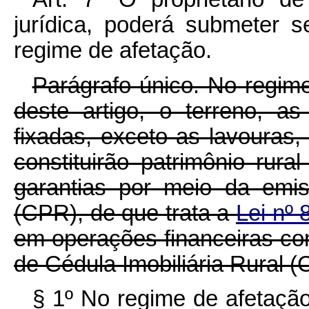
jurídica, poderá submeter s
regime de afetação.
Parágrafo único. No regim
deste artigo, o terreno, a
fixadas, exceto as lavouras
constituirão patrimônio rura
garantias por meio da emi
(CPR), de que trata a
Lei nº
em operações financeiras con
de Cédula Imobiliária Rural (
§ 1º No regime de afetaçã