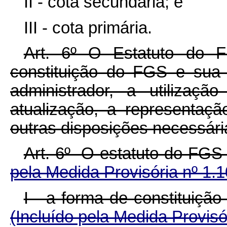
II - cota secundária; e
III - cota primária.
Art. 6º O Estatuto do 
constituição do FGS e sua
administrador, a utilizaç
atualização, a representaçã
outras disposições necessár
Art. 6º O esta
tuto do FG
pela Medida Provisória nº 1.
I - a forma de constitui
(Incluído pela Medida Provisó