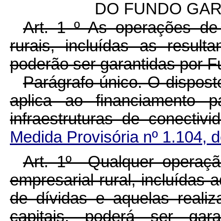
DO FUNDO GAR
Art. 1 º As operações de 
rurais, incluídas as result
poderão ser garantidas por F
Parágrafo único. O dispos
aplica ao financiamento 
infraestruturas de conectivid
Medida Provisória nº 1.104, 
Art. 1º Qualquer operação
empresarial rural, incluídas 
de dívidas e aquelas real
capitais, poderá ser gar