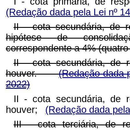
I - cota primária, de re
(Redação dada pela Lei nº 14
II - cota secundária, de 
hipótese de consolidaç
correspondente a 4% (quatro 
II - cota secundária, de 
houver.
(Redação dada p
2022)
II - cota secundária, de 
houver;
(Redação dada pela 
III - cota terciária, de 