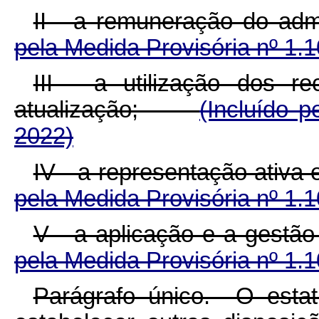
II - a remuneração do 
pela Medida Provisória nº 1.
III - a utilização dos 
atualização;
(Incluído p
2022)
IV - a representação ati
pela Medida Provisória nº 1.
V - a aplicação e a ges
pela Medida Provisória nº 1.
Parágrafo único. O est
a