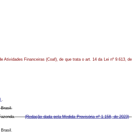
 Atividades Financeiras (Coaf), de que trata o art. 14 da Lei nº 9.613, de
8
.
Brasil.
io da Fazenda.
(Redação dada pela Medida Provisória nº 1.158, de 2023)
Brasil.