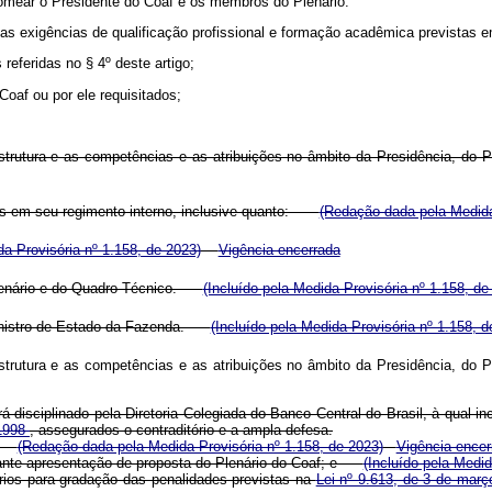
nomear o Presidente do Coaf e os membros do Plenário.
s exigências de qualificação profissional e formação acadêmica previstas e
 referidas no § 4º deste artigo;
Coaf ou por ele requisitados;
estrutura e as competências e as atribuições no âmbito da Presidência, do 
dos em seu regimento interno, inclusive quanto:
(Redação dada pela Medida
da Provisória nº 1.158, de 2023)
Vigência encerrada
 Plenário e do Quadro Técnico.
(Incluído pela Medida Provisória nº 1.158, de
 Ministro de Estado da Fazenda.
(Incluído pela Medida Provisória nº 1.158, d
estrutura e as competências e as atribuições no âmbito da Presidência, do 
 disciplinado pela Diretoria Colegiada do Banco Central do Brasil, à qual inc
 1998
, assegurados o contraditório e a ampla defesa.
af:
(Redação dada pela Medida Provisória nº 1.158, de 2023)
Vigência encer
ediante apresentação de proposta do Plenário do Coaf; e
(Incluído pela Medid
itérios para gradação das penalidades previstas na
Lei nº 9.613, de 3 de març