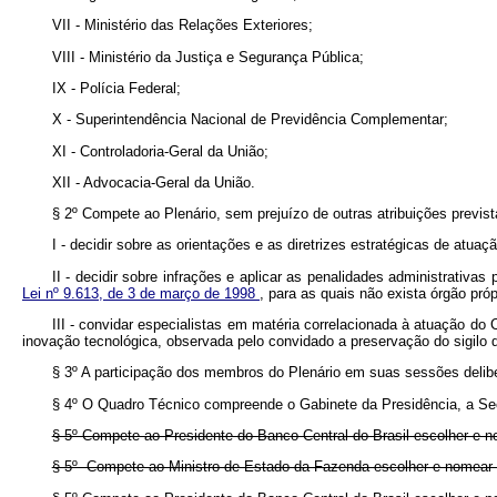
VII - Ministério das Relações Exteriores;
VIII - Ministério da Justiça e Segurança Pública;
IX - Polícia Federal;
X - Superintendência Nacional de Previdência Complementar;
XI - Controladoria-Geral da União;
XII - Advocacia-Geral da União.
§ 2º Compete ao Plenário, sem prejuízo de outras atribuições previs
I - decidir sobre as orientações e as diretrizes estratégicas de atua
II - decidir sobre infrações e aplicar as penalidades administrativas
Lei nº 9.613, de 3 de março de 1998
, para as quais não exista órgão próp
III - convidar especialistas em matéria correlacionada à atuação do
inovação tecnológica, observada pelo convidado a preservação do sigilo 
§ 3º A participação dos membros do Plenário em suas sessões delibe
§ 4º O Quadro Técnico compreende o Gabinete da Presidência, a Secr
§ 5º Compete ao Presidente do Banco Central do Brasil escolher e 
§ 5º Compete ao Ministro de Estado da Fazenda escolher e nomea