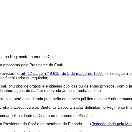
tas no Regimento Interno do Coaf:
ção propostas pelo Presidente do Coaf;
 previstas no
art. 12 da Lei nº 9.613, de 3 de março de 1998
, em relação a p
rio fiscalizador ou regulador;
 Coaf, oriundos de órgãos e entidades públicas ou de entes privados, com o i
de informações de caráter reservado às quais tenha acesso.
rativas será considerada prestação de serviço público relevante não remune
etaria-Executiva e as Diretorias Especializadas definidas no Regimento Int
nomear o Presidente do Coaf e os membros do Plenário.
r o Presidente do Coaf e os membros do Plenário.
(Redação dada pela Medi