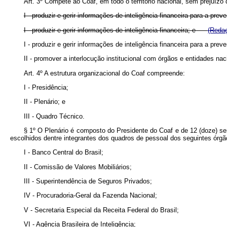
Art. 3º Compete ao Coaf, em todo o território nacional, sem prejuízo 
I - produzir e gerir informações de inteligência financeira para a pr
I - produzir e gerir informações de inteligência financeira; e
(Redaç
I - produzir e gerir informações de inteligência financeira para a pr
II - promover a interlocução institucional com órgãos e entidades na
Art. 4º A estrutura organizacional do Coaf compreende:
I - Presidência;
II - Plenário; e
III - Quadro Técnico.
§ 1º O Plenário é composto do Presidente do Coaf e de 12 (doze) s
escolhidos dentre integrantes dos quadros de pessoal dos seguintes órgã
I - Banco Central do Brasil;
II - Comissão de Valores Mobiliários;
III - Superintendência de Seguros Privados;
IV - Procuradoria-Geral da Fazenda Nacional;
V - Secretaria Especial da Receita Federal do Brasil;
VI - Agência Brasileira de Inteligência;