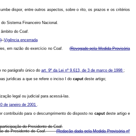
umbe dispor, entre outros aspectos, sobre o rito, os prazos e os critérios
 do Sistema Financeiro Nacional.
o âmbito do Coaf.
)
Vigência encerrada
idades, em razão do exercício no Coaf.
(Revogado pela Medida Provisória
e no parágrafo único do
art. 9º da Lei nº 9.613, de 3 de março de 1998
;
as jurídicas a que se refere o inciso I do
caput
deste artigo;
ação legal ou judicial para acessá-las.
10 de janeiro de 2001
.
er contribuído para o descumprimento do disposto no
caput
deste artigo e
 participação do Presidente do Coaf.
cipação do Presidente do Coaf.
(Redação dada pela Medida Provisória nº