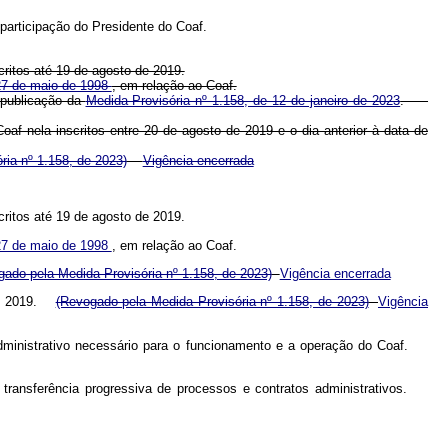
 participação do Presidente do Coaf.
critos até 19 de agosto de 2019.
e 27 de maio de 1998
, em relação ao Coaf.
e publicação da
Medida Provisória nº 1.158, de 12 de janeiro de 2023
.
oaf nela inscritos entre 20 de agosto de 2019 e o dia anterior à data de
ia nº 1.158, de 2023)
Vigência encerrada
critos até 19 de agosto de 2019.
e 27 de maio de 1998
, em relação ao Coaf.
ado pela Medida Provisória nº 1.158, de 2023)
Vigência encerrada
 de 2019.
(Revogado pela Medida Provisória nº 1.158, de 2023)
Vigência
 administrativo necessário para o funcionamento e a operação do Coaf.
 a transferência progressiva de processos e contratos administrativos.