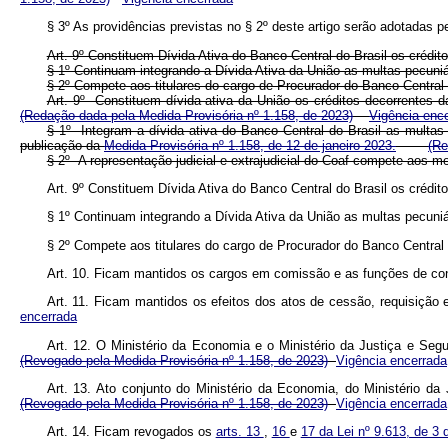
§ 3º As providências previstas no § 2º deste artigo serão adotadas p
Art. 9º Constituem Dívida Ativa do Banco Central do Brasil os crédit
§ 1º Continuam integrando a Dívida Ativa da União as multas pecuniár
§ 2º Compete aos titulares do cargo de Procurador do Banco Central 
Art. 9º Constituem dívida ativa da União os créditos decorrentes d
(Redação dada pela Medida Provisória nº 1.158, de 2023)
Vigência enc
§ 1º Integram a dívida ativa do Banco Central do Brasil as multas 
publicação da
Medida Provisória nº 1.158, de 12 de janeiro 2023.
(Re
§ 2º A representação judicial e extrajudicial do Coaf compete a
Art. 9º Constituem Dívida Ativa do Banco Central do Brasil os crédit
§ 1º Continuam integrando a Dívida Ativa da União as multas pecuniár
§ 2º Compete aos titulares do cargo de Procurador do Banco Central 
Art. 10. Ficam mantidos os cargos em comissão e as funções de c
Art. 11. Ficam mantidos os efeitos dos atos de cessão, requisiç
encerrada
Art. 12. O Ministério da Economia e o Ministério da Justiça e Se
(Revogado pela Medida Provisória nº 1.158, de 2023)
Vigência encerrada
Art. 13. Ato conjunto do Ministério da Economia, do Ministério d
(Revogado pela Medida Provisória nº 1.158, de 2023)
Vigência encerrada
Art. 14. Ficam revogados os
arts. 13
,
16
e
17 da Lei nº 9.613, de 3