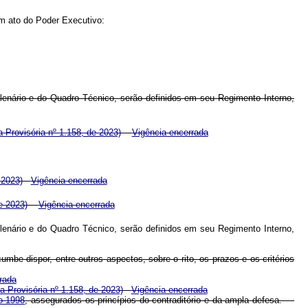
m ato do Poder Executivo:
Plenário e do Quadro Técnico, serão definidos em seu Regimento Interno,
 Provisória nº 1.158, de 2023)
Vigência encerrada
 2023)
Vigência encerrada
e 2023)
Vigência encerrada
Plenário e do Quadro Técnico, serão definidos em seu Regimento Interno,
umbe dispor, entre outros aspectos, sobre o rito, os prazos e os critérios
rada
a Provisória nº 1.158, de 2023)
Vigência encerrada
o 1998
, assegurados os princípios do contraditório e da ampla defesa.