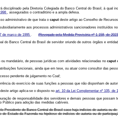
 disciplinado pela Diretoria Colegiada do Banco Central do Brasil, à qual inc
 1998
, assegurados o contraditório e a ampla defesa.
so administrativo de que trata o
caput
deste artigo ao Conselho de Recursos
 subsidiariamente aos processos administrativos sancionadores instituídos n
 17 de março de 1995
.
(Revogado pela Medida Provisória nº 1.158, de 2023
soal do Banco Central do Brasil de servidor oriundo de outros órgãos e ent
sto ou mandatário, de pessoas jurídicas com atividades relacionadas no
caput
 atribuições funcionais, ainda que em tese, ou atuar como consultor das pesso
rocesso pendente de julgamento no Coaf;
rrência do exercício de suas funções a pessoas que não disponham de autoriz
t
deste artigo aplica-se o disposto no
art. 10 da Lei Complementar nº 105, de 
 apuração de responsabilidade dos servidores e demais pessoas que possam t
rio Público para adoção das medidas cabíveis.
elo Presidente do Banco Central do Brasil caso haja indícios de autoria ou de
tro de Estado da Fazenda na hipótese de indícios de autoria ou de parti