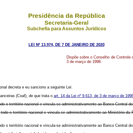
Presidência da República
Secretaria-Geral
Subchefia para Assuntos Jurídicos
LEI Nº 13.974, DE 7 DE JANEIRO DE 2020
Dispõe sobre o Conselho de Controle de
3 de março de 1998.
nal decreta e eu sanciono a seguinte Lei:
nanceiras (Coaf), de que trata o
art. 14 da Lei nº 9.613, de 3 de março de 199
o o território nacional e vincula-se administrativamente ao Banco Central do 
 todo o território nacional e vincula-se administrativamente ao Ministér
o o território nacional e vincula-se administrativamente ao Banco Central do 