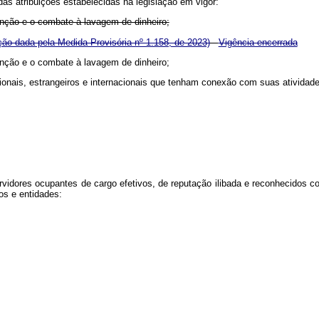
das atribuições estabelecidas na legislação em vigor:
evenção e o combate à lavagem de dinheiro;
ão dada pela Medida Provisória nº 1.158, de 2023)
Vigência encerrada
evenção e o combate à lavagem de dinheiro;
cionais, estrangeiros e internacionais que tenham conexão com suas atividade
ervidores ocupantes de cargo efetivos, de reputação ilibada e reconhecidos
os e entidades: