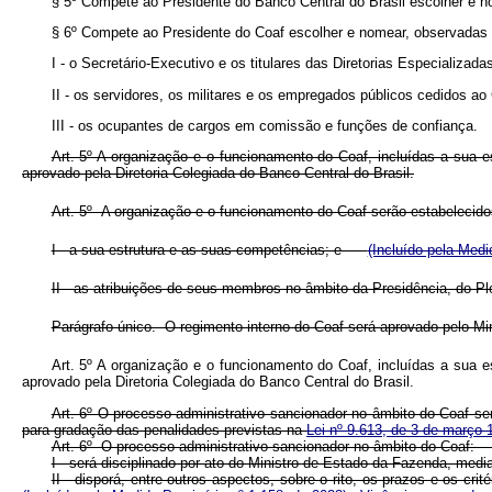
§ 5º Compete ao Presidente do Banco Central do Brasil escolher e 
§ 6º Compete ao Presidente do Coaf escolher e nomear, observadas a
I - o Secretário-Executivo e os titulares das Diretorias Especializadas
II - os servidores, os militares e os empregados públicos cedidos ao 
III - os ocupantes de cargos em comissão e funções de confiança.
Art. 5º A organização e o funcionamento do Coaf, incluídas a sua 
aprovado pela Diretoria Colegiada do Banco Central do Brasil.
Art. 5º A organização e o funcionamento do Coaf serão estabeleci
I - a sua estrutura e as suas competências; e
(Incluído pela Medi
II - as atribuições de seus membros no âmbito da Presidência, do
Parágrafo único. O regimento interno do Coaf será aprovado pelo
Art. 5º A organização e o funcionamento do Coaf, incluídas a sua 
aprovado pela Diretoria Colegiada do Banco Central do Brasil.
Art. 6º O processo administrativo sancionador no âmbito do Coaf será
para gradação das penalidades previstas na
Lei nº 9.613, de 3 de março
Art. 6º O processo administrativo sancionador no âmbito do Co
I - será disciplinado por ato do Ministro de Estado da Fazenda, m
II - disporá, entre outros aspectos, sobre o rito, os prazos e os cr