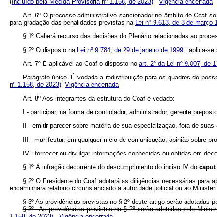
(Incluído pela Medida Provisória nº 1.158, de 2023)
Vigência encerrada
Art. 6º O processo administrativo sancionador no âmbito do Coaf será
para gradação das penalidades previstas na
Lei nº 9.613, de 3 de março
§ 1º Caberá recurso das decisões do Plenário relacionadas ao proces
§ 2º O disposto na
Lei nº 9.784, de 29 de janeiro de 1999
, aplica-se
Art. 7º É aplicável ao Coaf o disposto no
art. 2º da Lei nº 9.007, de
Parágrafo único. É vedada a redistribuição para os quadros de pes
nº 1.158, de 2023)
Vigência encerrada
Art. 8º Aos integrantes da estrutura do Coaf é vedado:
I - participar, na forma de controlador, administrador, gerente prepo
II - emitir parecer sobre matéria de sua especialização, fora de suas
III - manifestar, em qualquer meio de comunicação, opinião sobre p
IV - fornecer ou divulgar informações conhecidas ou obtidas em deco
§ 1º À infração decorrente do descumprimento do inciso IV do
capu
§ 2º O Presidente do Coaf adotará as diligências necessárias para
encaminhará relatório circunstanciado à autoridade policial ou ao Ministé
§ 3º As providências previstas no § 2º deste artigo serão adotadas p
§ 3º As providências previstas no § 2º serão adotadas pelo Minis
1.158, de 2023)
Vigência encerrada