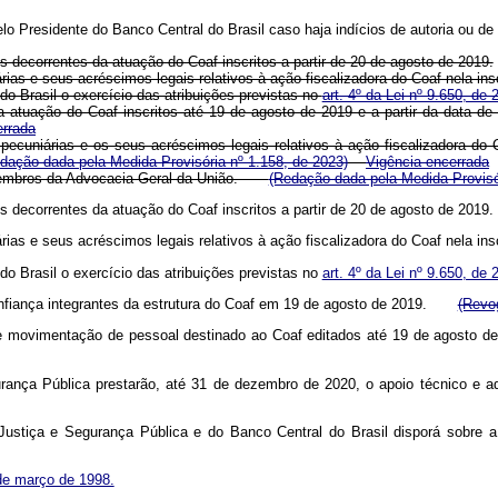
elo Presidente do Banco Central do Brasil caso haja indícios de autoria ou de
os decorrentes da atuação do Coaf inscritos a partir de 20 de agosto de 2019.
ias e seus acréscimos legais relativos à ação fiscalizadora do Coaf nela ins
do Brasil o exercício das atribuições previstas no
art. 4º da Lei nº 9.650, d
a atuação do Coaf inscritos até 19 de agosto de 2019 e a partir da data d
errada
pecuniárias e os seus acréscimos legais relativos à ação fiscalizadora do C
dação dada pela Medida Provisória nº 1.158, de 2023)
Vigência encerrada
os membros da Advocacia-Geral da União.
(Redação dada pela Medida Provisór
os decorrentes da atuação do Coaf inscritos a partir de 20 de agosto de 2019.
ias e seus acréscimos legais relativos à ação fiscalizadora do Coaf nela ins
do Brasil o exercício das atribuições previstas no
art. 4º da Lei nº 9.650, d
onfiança integrantes da estrutura do Coaf em 19 de agosto de 2019.
(Revog
ão e movimentação de pessoal destinado ao Coaf editados até 19 de agosto
gurança Pública prestarão, até 31 de dezembro de 2020, o apoio técnico e
a Justiça e Segurança Pública e do Banco Central do Brasil disporá sobre
 de março de 1998.