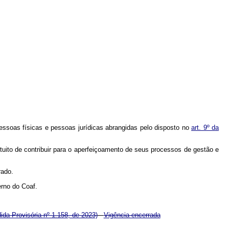
essoas físicas e pessoas jurídicas abrangidas pelo disposto no
art. 9º da
ntuito de contribuir para o aperfeiçoamento de seus processos de gestão e
rado.
erno do Coaf.
da Provisória nº 1.158, de 2023)
Vigência encerrada