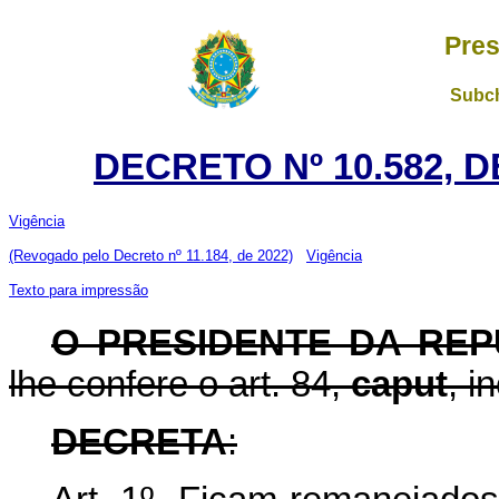
Pres
Subch
DECRETO Nº 10.582, 
Vigência
(Revogado pelo Decreto nº 11.184, de 2022)
Vigência
Texto para impressão
O PRESIDENTE DA REP
lhe confere o art. 84,
caput
, i
DECRETA
: