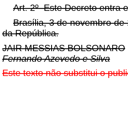
Art. 2º Este Decreto entra
Brasília, 3 de novembro de
da República.
JAIR MESSIAS BOLSONARO
Fernando Azevedo e Silva
Este texto não substitui o pu