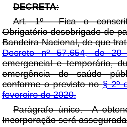
DECRETA
:
Art. 1º Fica o conscrit
Obrigatório desobrigado de pa
Bandeira Nacional, de que tr
Decreto nº 57.654, de 20
emergencial e temporário, d
emergência de saúde públic
conforme o previsto no
§ 2º 
fevereiro de 2020.
Parágrafo único. A obten
Incorporação será assegurada 