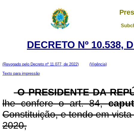
Pres
Subch
DECRETO Nº 10.538, 
(Revogado pelo Decreto nº 11.077, de 2022)
(Vigência)
Texto para impressão
O PRESIDENTE DA REP
lhe confere o art. 84,
capu
Constituição, e tendo em vista 
2020,