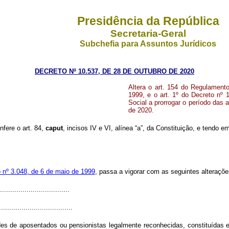
Presidência da República
Secretaria-Geral
Subchefia para Assuntos Jurídicos
DECRETO Nº 10.537, DE 28 DE OUTUBRO DE 2020
Altera o art. 154 do Regulament
1999, e o art. 1º do Decreto nº 
Social a prorrogar o período das a
de 2020.
nfere o art. 84,
caput
, incisos IV e VI, alínea “a”, da Constituição, e tendo e
 nº 3.048, de 6 de maio de 1999
, passa a vigorar com as seguintes alteraçõe
.................................
....................................
s de aposentados ou pensionistas legalmente reconhecidas, constituídas e 