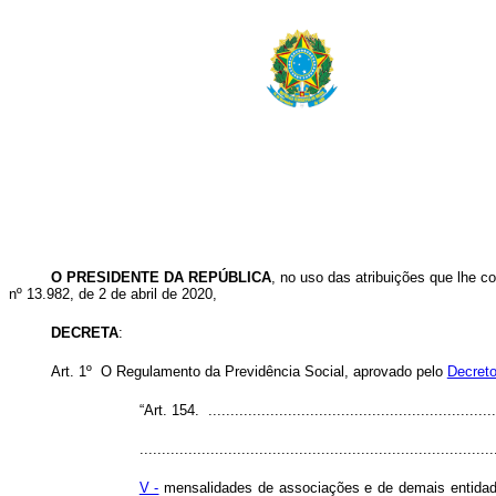
O PRESIDENTE DA REPÚBLICA
, no uso das atribuições que lhe co
nº 13.982, de 2 de abril de 2020,
DECRETA
:
Art. 1º O Regulamento da Previdência Social, aprovado pelo
Decreto
“Art. 154. ..................................................................
................................................................................
V -
mensalidades de associações e de demais entidade