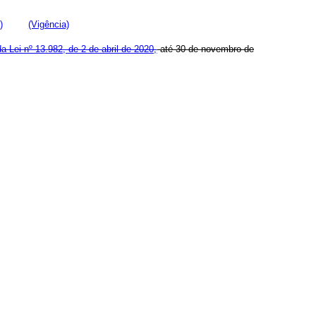
)
(Vigência)
da Lei nº 13.982, de 2 de abril de 2020,
até 30 de novembro de