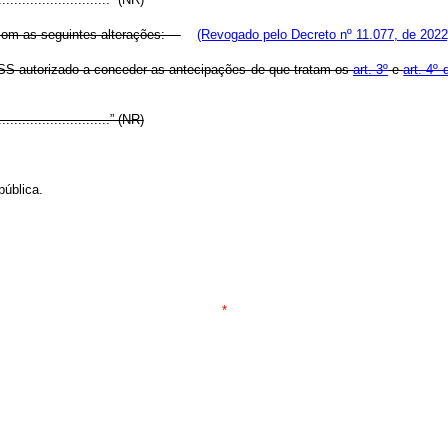
 com as seguintes alterações:
(Revogado pelo Decreto nº 11.077, de 2022
NSS autorizado a conceder as antecipações de que tratam os
art. 3º
e
art. 4º 
..............................” (NR)
pública.
*