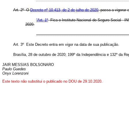
Art. 2º O
Decreto nº 10.413, de 2 de julho de 2020
, passa a vigorar
“Art. 1º
Fica o Instituto Nacional do Seguro Social - I
2020.
..............................................................................
Art. 3º Este Decreto entra em vigor na data de sua publicação.
Brasília, 28 de outubro de 2020; 199º da Independência e 132º da Re
JAIR MESSIAS BOLSONARO
Paulo Guedes
Onyx Lorenzoni
Este texto não substitui o publicado no DOU de 29.10.2020.