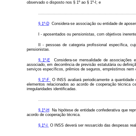
observado o disposto nos § 1º ao § 1º-I; e
................................................................................
§ 1º-D
Considera-se associação ou entidade de aposent
I - aposentados ou pensionistas, com objetivos inerent
II - pessoas de categoria profissional específica, 
pensionistas.
§ 1º-E
Considera-se mensalidade de associações e d
associado, em decorrência de previsão estatutária ou definiç
serviços específicos, prêmios de seguros, empréstimos nem q
§ 1º-F
O INSS avaliará periodicamente a quantidade d
elementos relacionados ao acordo de cooperação técnica ce
irregularidades identificadas.
................................................................................
§ 1º-H
Na hipótese de entidade confederativa que repres
acordo de cooperação técnica.
§ 1º-I
O INSS deverá ser ressarcido das despesas reali
..............................................................................