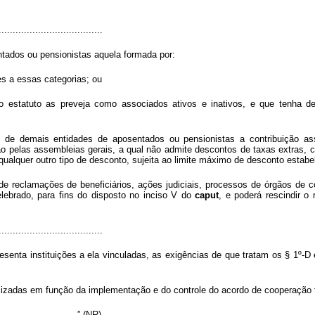
.....................................
ados ou pensionistas aquela formada por:
es a essas categorias; ou
cujo estatuto as preveja como associados ativos e inativos, e que tenha 
e demais entidades de aposentados ou pensionistas a contribuição ass
ão pelas assembleias gerais, a qual não admite descontos de taxas extras, co
ualquer outro tipo de desconto, sujeita ao limite máximo de desconto estab
e reclamações de beneficiários, ações judiciais, processos de órgãos de c
lebrado, para fins do disposto no inciso V do
caput
, e poderá rescindir o
.....................................
enta instituições a ela vinculadas, as exigências de que tratam os § 1º-D e
zadas em função da implementação e do controle do acordo de cooperação técn
..............................” (NR)