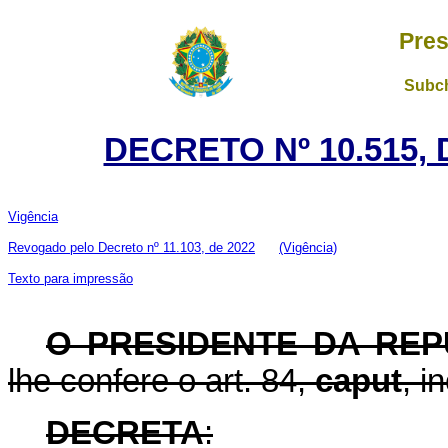
Pres
Subch
DECRETO Nº 10.515,
Vigência
Revogado pelo Decreto nº 11.103, de 2022
(Vigência)
Texto para impressão
O PRESIDENTE DA REP
lhe confere o art. 84,
caput
, i
DECRETA
: