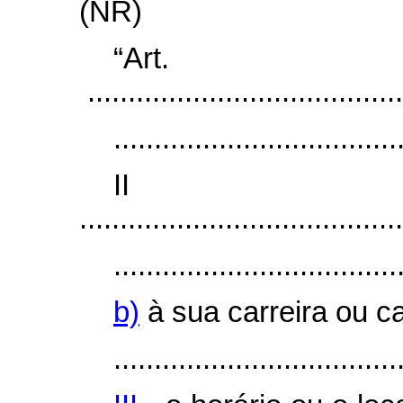
(NR)
“Ar
.......................................
...................................
I
........................................
...................................
b)
à sua carreira ou ca
...................................