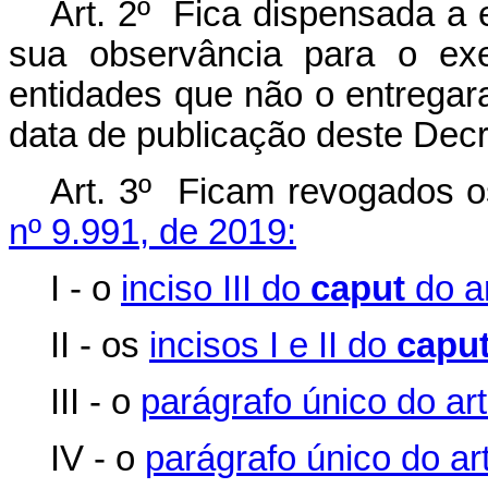
Art. 2º Fica dispensada a
sua observância para o ex
entidades que não o entregar
data de publicação deste Decr
Art. 3º Ficam revogados o
nº 9.991, de 2019:
I - o
inciso III do
caput
do ar
II - os
incisos I e II do
capu
III - o
parágrafo único do art
IV - o
parágrafo único do art