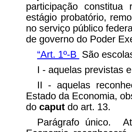
participação constitua
estágio probatório, re
no serviço público feder
de governo do Poder Exe
“Art. 1º-B
São escolas
I - aquelas previstas e
II - aquelas reconh
Estado da Economia, obse
do
caput
do art. 13.
Parágrafo único. A