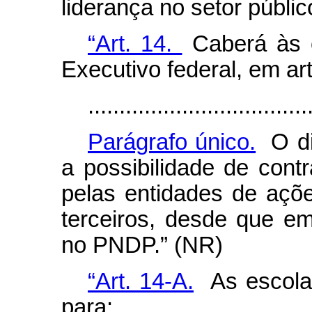
liderança no setor públic
“Art. 14.
Caberá às 
Executivo federal, em ar
...................................
Parágrafo único.
O dis
a possibilidade de cont
pelas entidades de açõ
terceiros, desde que e
no PNDP.” (NR)
“Art. 14-A.
As escolas
para: