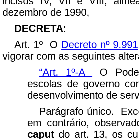
incisos IV, VII e VIII, alí
dezembro de 1990,
DECRETA
:
Art. 1º O
Decreto nº 9.991
vigorar com as seguintes alte
“Art. 1º-A
O Poder 
escolas de governo co
desenvolvimento de serv
Parágrafo único. Exce
em contrário, observad
caput
do art. 13, os c