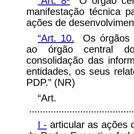
“Art. 8º
O órgão centr
manifestação técnica p
ações de desenvolviment
“Art. 10.
Os órgãos e
ao órgão central d
consolidação das infor
entidades, os seus rela
PDP.” (NR)
“Ar
.......................................
I -
articular as ações 