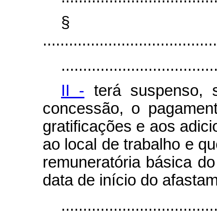
§
........................................
...................................
II -
terá suspenso, s
concessão, o pagament
gratificações e aos adici
ao local de trabalho e q
remuneratória básica do
data de início do afasta
...................................