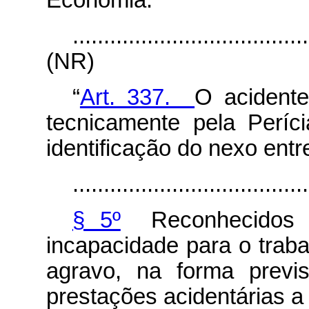
Economia.
......................................
(NR)
“
Art. 337.
O acidente
tecnicamente pela Períc
identificação do nexo entr
......................................
§ 5º
Reconhecidos pe
incapacidade para o traba
agravo, na forma previ
prestações acidentárias a q