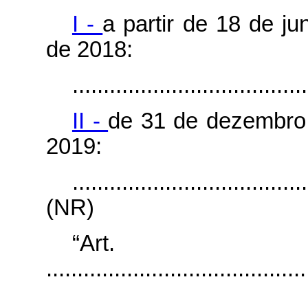
I -
a partir de 18 de j
de 2018:
......................................
II -
de 31 de dezembro
2019:
......................................
(NR)
“Art
..........................................
......................................