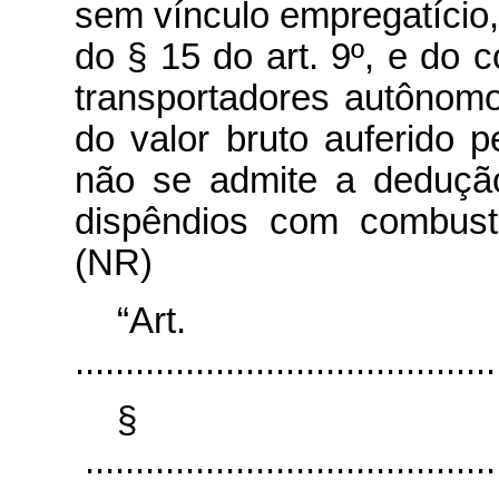
sem vínculo empregatício, 
do § 15 do art. 9º, e do 
transportadores autônomo
do valor bruto auferido p
não se admite a dedução
dispêndios com combust
(NR)
“Art
..........................................
§
..........................................