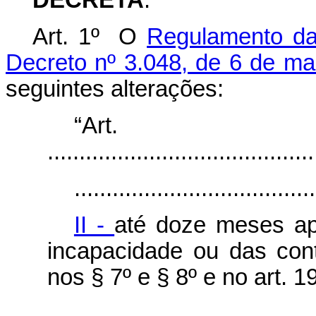
DECRETA
:
Art. 1º O
Regulamento da 
Decreto nº 3.048, de 6 de ma
seguintes alterações:
“Ar
..........................................
......................................
II -
até doze meses ap
incapacidade ou das cont
nos § 7º e § 8º e no art. 1
......................................