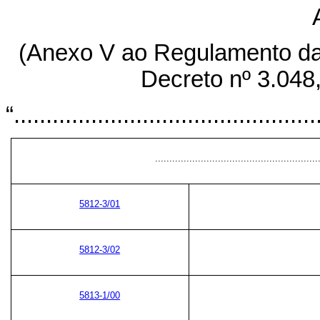
(Anexo V ao Regulamento da 
Decreto nº 3.048
“...............................................
.........................................................
5812-3/01
5812-3/02
5813-1/00