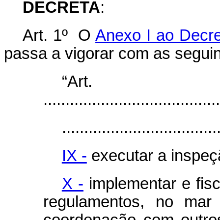
DECRETA
:
Art. 1º O
Anexo I ao Dec
r
passa a vigorar com as seguin
“Ar
........................................
...................................
IX -
executar a inspeç
X -
implementar e fisc
regulamentos, no mar 