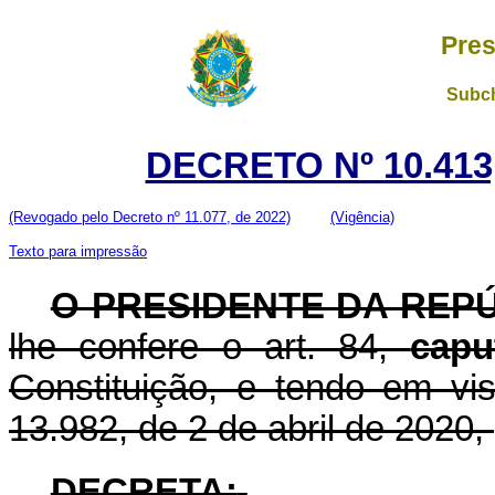
Pres
Subch
DECRETO Nº 10.413
(Revogado pelo Decreto nº 11.077, de 2022)
(Vigência)
Texto para impressão
O PRESIDENTE DA REP
lhe confere o art. 84,
capu
Constituição, e tendo em vis
13.982, de 2 de abril de 2020,
DECRETA: