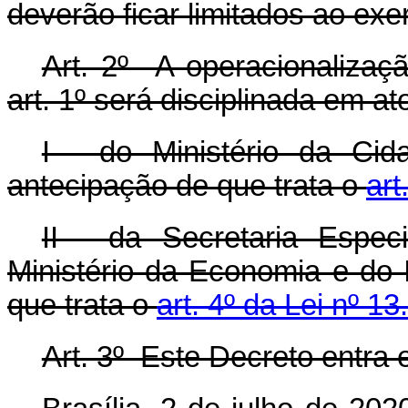
deverão ficar limitados ao ex
Art. 2º A operacionalizaç
art. 1º será disciplinada em at
I - do Ministério da Ci
antecipação de que trata o
art
II - da Secretaria Espec
Ministério da Economia e do
que trata o
art. 4º da Lei nº 1
Art. 3º Este Decreto entra 