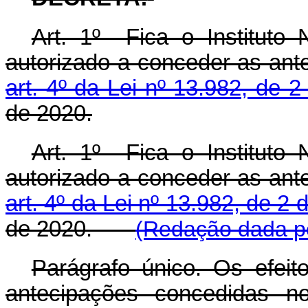
Art. 1º Fica o Instituto
autorizado a conceder as ant
art. 4º da Lei nº 13.982, de 2
de 2020.
Art. 1º Fica o Instituto
autorizado a conceder as ant
art. 4º da Lei nº 13.982, de 2 
de 2020.
(Redação dada pe
Parágrafo único. Os efeit
antecipações concedidas 