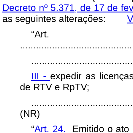
Decreto nº 5.371, de 17 de fe
as seguintes alterações:
V
“Ar
..........................................
......................................
III -
expedir as licenç
de RTV e RpTV;
......................................
(NR)
“
Art. 24.
Emitido o ato