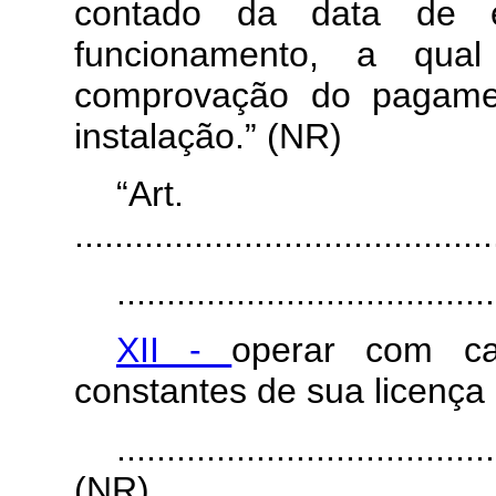
contado da data de 
funcionamento, a qual
comprovação do pagamen
instalação.” (NR)
“Ar
..........................................
......................................
XII -
operar com car
constantes de sua licença
......................................
(NR)