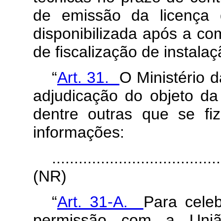
de emissão da licença 
disponibilizada após a c
de fiscalização de instalaç
“
Art. 31.
O Ministério 
adjudicação do objeto da 
dentre outras que se fi
informações:
......................................
(NR)
“
Art. 31-A.
Para cele
permissão com a Uniã