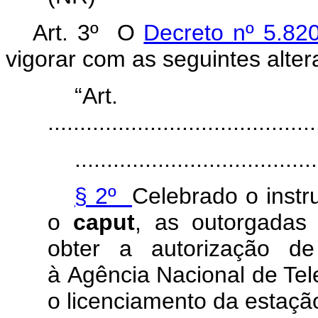
Art. 3º O
Decreto nº 5.82
vigorar com as seguintes a
“Ar
..........................................
......................................
§ 2º
Celebrado o instr
o
caput
, as outorgadas
obter a autorização de
à Agência Nacional de Tel
o licenciamento da estaçã