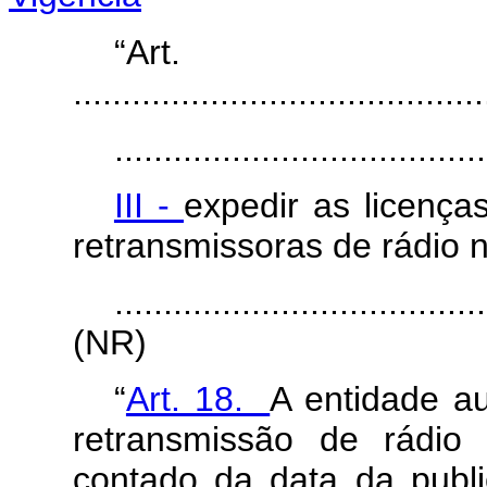
“Ar
..........................................
......................................
III -
expedir as licenç
retransmissoras de rádio 
......................................
(NR)
“
Art. 18.
A entidade au
retransmissão de rádio
contado da data da publi