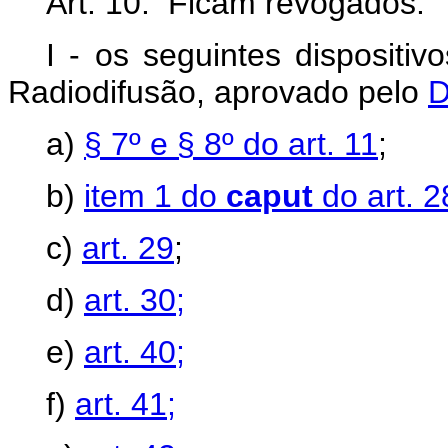
Art. 10. Ficam revogados:
I - os seguintes dispositi
Radiodifusão, aprovado pelo
D
a)
§ 7º e § 8º do art. 11
;
b)
item 1 do
caput
do art. 2
c)
art. 29
;
d)
art. 30;
e)
art. 40;
f)
art. 41;