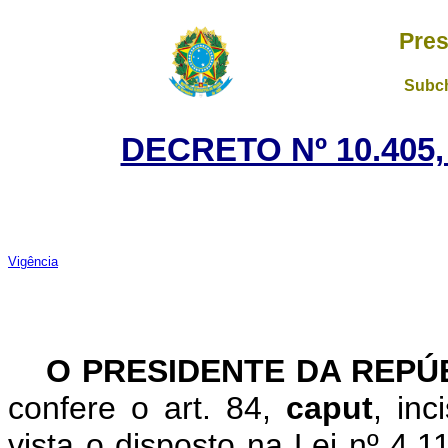
Pres
Subch
DECRETO Nº 10.405,
Vigência
O PRESIDENTE DA REPÚ
confere o art. 84,
caput
, in
vista o disposto na Lei nº 4.