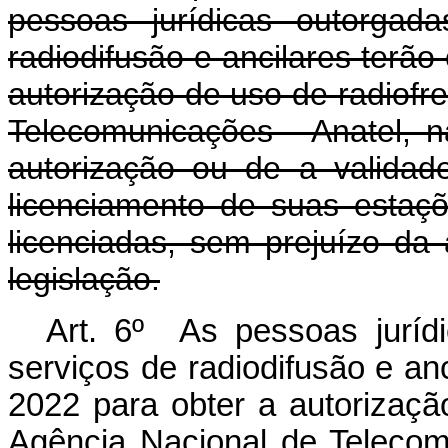
pessoas jurídicas outorgad
radiodifusão e ancilares terã
autorização de uso de radiofr
Telecomunicações - Anatel, n
autorização ou de a validade
licenciamento de suas estaç
licenciadas, sem prejuízo da
legislação.
Art. 6º As pessoas juríd
serviços de radiodifusão e an
2022 para obter a autorizaçã
Agência Nacional de Telecom