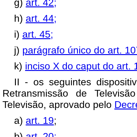
g)
art. 42;
h)
art. 44;
i)
art. 45;
j)
parágrafo único do art. 10
k)
inciso X do caput do art. 
II - os seguintes disposi
Retransmissão de Televisã
Televisão, aprovado pelo
Decr
a)
art. 19
;
b)
art. 20;