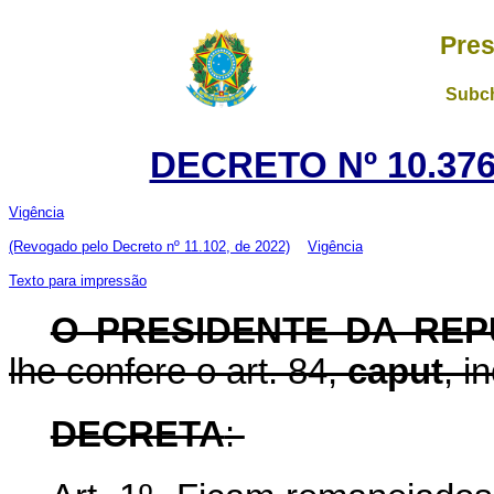
Pres
Subch
DECRETO Nº 10.376
Vigência
(Revogado pelo Decreto nº 11.102, de 2022)
Vigência
Texto para impressão
O PRESIDENTE DA REP
lhe confere o art. 84,
caput
, i
DECRETA
: