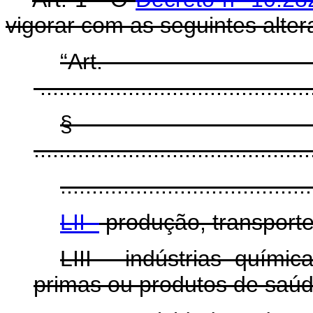
vigorar com as seguintes alter
“Ar
...........................................
§
............................................
........................................
LII -
produção, transporte 
LIII - indústrias quími
primas ou produtos de saúde