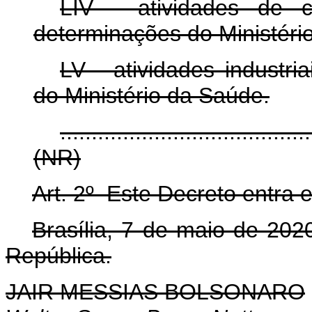
LIV - atividades de c
determinações do Ministéri
LV - atividades industr
do Ministério da Saúde.
........................................
(NR)
Art. 2º Este Decreto entra 
Brasília, 7 de maio de 202
República.
JAIR MESSIAS BOLSONARO