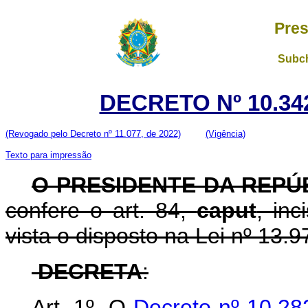
Pres
Subch
DECRETO Nº 10.342
(Revogado pelo Decreto nº 11.077, de 2022)
(Vigência)
Texto para impressão
O PRESIDENTE DA REPÚ
confere o art. 84,
caput
, in
vista o disposto na Lei nº 13.9
DECRETA
:
Art. 1º O
Decreto nº 10.28