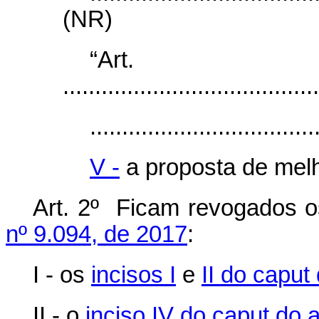
(NR)
“Ar
........................................
...................................
V -
a proposta de melh
Art. 2º Ficam revogados o
nº 9.094, de 2017
:
I - os
incisos I
e
II do caput 
II - o
inciso IV do caput do a