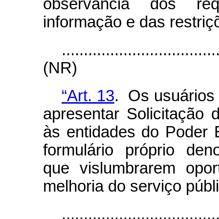
observância dos re
informação e das restriç
...................................
(NR)
“Art. 13
. Os usuários
apresentar Solicitação 
às entidades do Poder E
formulário próprio den
que vislumbrarem opor
melhoria do serviço públ
...................................