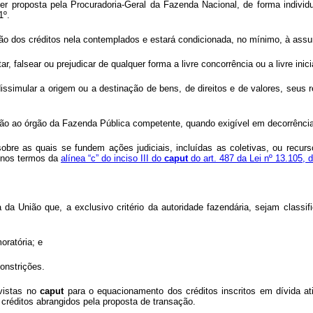
r proposta pela Procuradoria-Geral da Fazenda Nacional, de forma individua
1º.
ção dos créditos nela contemplados e estará condicionada, no mínimo, à as
tar, falsear ou prejudicar de qualquer forma a livre concorrência ou a livre ini
ou dissimular a origem ou a destinação de bens, de direitos e de valores, seus
ção ao órgão da Fazenda Pública competente, quando exigível em decorrência 
 sobre as quais se fundem ações judiciais, incluídas as coletivas, ou recu
, nos termos da
alínea “c” do inciso III do
caput
do art. 487 da Lei nº 13.105,
 da União que, a exclusivo critério da autoridade fazendária, sejam classif
oratória; e
constrições.
evistas no
caput
para o equacionamento dos créditos inscritos em dívida a
créditos abrangidos pela proposta de transação.