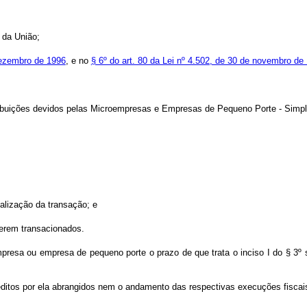
a da União;
 dezembro de 1996
, e no
§ 6º do art. 80 da Lei nº 4.502, de 30 de novembro de
ribuições devidos pelas Microempresas e Empresas de Pequeno Porte - Simpl
alização da transação; e
 serem transacionados.
resa ou empresa de pequeno porte o prazo de que trata o inciso I do § 3º s
éditos por ela abrangidos nem o andamento das respectivas execuções fiscai