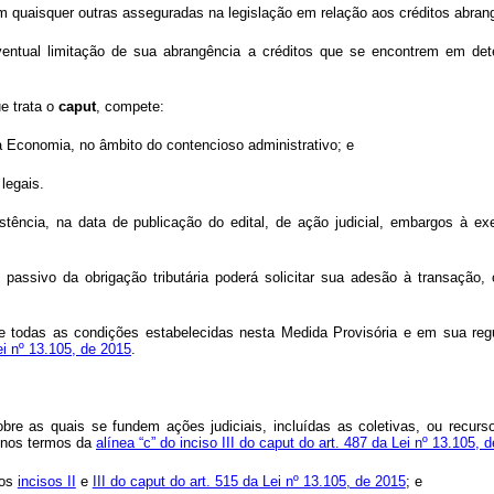
 quaisquer outras asseguradas na legislação em relação aos créditos abrang
entual limitação de sua abrangência a créditos que se encontrem em det
e trata o
caput
, compete:
 da Economia, no âmbito do contencioso administrativo; e
legais.
ência, na data de publicação do edital, de ação judicial, embargos à exec
o passivo da obrigação tributária poderá solicitar sua adesão à transaçã
 de todas as condições estabelecidas nesta Medida Provisória e em sua regu
ei nº 13.105, de 2015
.
 sobre as quais se fundem ações judiciais, incluídas as coletivas, ou recur
, nos termos da
alínea “c” do inciso III do caput do art. 487 da Lei nº 13.105, 
nos
incisos II
e
III do caput do art. 515 da Lei nº 13.105, de 2015
; e