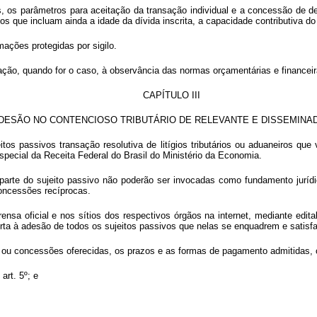
das, os parâmetros para aceitação da transação individual e a concessão de 
vos que incluam ainda a idade da dívida inscrita, a capacidade contributiva do
mações protegidas por sigilo.
ação, quando for o caso, à observância das normas orçamentárias e financeir
CAPÍTULO III
DESÃO NO CONTENCIOSO TRIBUTÁRIO DE RELEVANTE E DISSEMINAD
os passivos transação resolutiva de litígios tributários ou aduaneiros qu
pecial da Receita Federal do Brasil do Ministério da Economia.
parte do sujeito passivo não poderão ser invocadas como fundamento juríd
oncessões recíprocas.
nsa oficial e nos sítios dos respectivos órgãos na internet, mediante edital
erta à adesão de todos os sujeitos passivos que nelas se enquadrem e satisf
s ou concessões oferecidas, os prazos e as formas de pagamento admitidas,
art. 5º; e