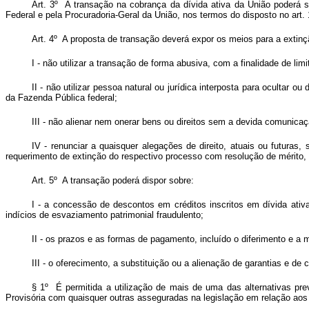
Art. 3º A transação na cobrança da dívida ativa da União poderá se
Federal e pela Procuradoria-Geral da União, nos termos do disposto no art. 
Art. 4º A proposta de transação deverá expor os meios para a extin
I - não utilizar a transação de forma abusiva, com a finalidade de limi
II - não utilizar pessoa natural ou jurídica interposta para ocultar 
da Fazenda Pública federal;
III - não alienar nem onerar bens ou direitos sem a devida comunica
IV - renunciar a quaisquer alegações de direito, atuais ou futuras,
requerimento de extinção do respectivo processo com resolução de mérito
Art. 5º A transação poderá dispor sobre:
I - a concessão de descontos em créditos inscritos em dívida ativa
indícios de esvaziamento patrimonial fraudulento;
II - os prazos e as formas de pagamento, incluído o diferimento e a m
III - o oferecimento, a substituição ou a alienação de garantias e de 
§ 1º É permitida a utilização de mais de uma das alternativas pr
Provisória com quaisquer outras asseguradas na legislação em relação aos 