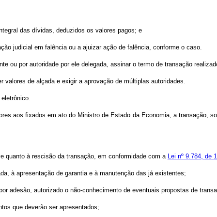
ntegral das dívidas, deduzidos os valores pagos; e
ção judicial em falência ou a ajuizar ação de falência, conforme o caso.
e ou por autoridade por ele delegada, assinar o termo de transação realizado
 valores de alçada e exigir a aprovação de múltiplas autoridades.
eletrônico.
ores aos fixados em ato do Ministro de Estado da Economia, a transação, sob
sive quanto à rescisão da transação, em conformidade com a
Lei nº 9.784, de 
ada, à apresentação de garantia e à manutenção das já existentes;
por adesão, autorizado o não-conhecimento de eventuais propostas de transaç
entos que deverão ser apresentados;