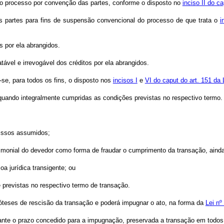
do processo por convenção das partes, conforme o disposto no
inciso II do c
s partes para fins de suspensão convencional do processo de que trata o
i
s por ela abrangidos.
tável e irrevogável dos créditos por ela abrangidos.
se, para todos os fins, o disposto nos
incisos I
e
VI do caput do art. 151 da 
quando integralmente cumpridas as condições previstas no respectivo termo.
issos assumidos;
trimonial do devedor como forma de fraudar o cumprimento da transação, ainda
oa jurídica transigente; ou
 previstas no respectivo termo de transação.
póteses de rescisão da transação e poderá impugnar o ato, na forma da
Lei nº
urante o prazo concedido para a impugnação, preservada a transação em todo