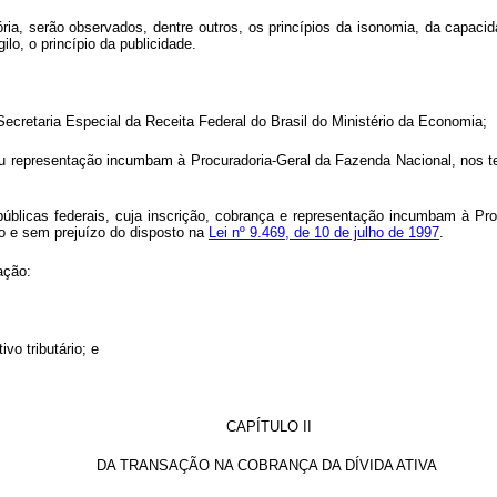
ia, serão observados, dentre outros, os princípios da isonomia, da capacida
lo, o princípio da publicidade.
a Secretaria Especial da Receita Federal do Brasil do Ministério da Economia;
ça ou representação incumbam à Procuradoria-Geral da Fazenda Nacional, nos
 públicas federais, cuja inscrição, cobrança e representação incumbam à Pr
o e sem prejuízo do disposto na
Lei nº 9.469, de 10 de julho de 1997
.
ação:
vo tributário; e
CAPÍTULO II
DA TRANSAÇÃO NA COBRANÇA DA DÍVIDA ATIVA