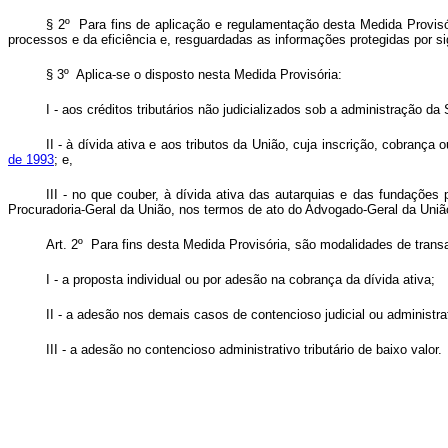
§ 2º Para fins de aplicação e regulamentação desta Medida Provisór
processos e da eficiência e, resguardadas as informações protegidas por sigi
§ 3º Aplica-se o disposto nesta Medida Provisória:
I - aos créditos tributários não judicializados sob a administração d
II - à dívida ativa e aos tributos da União, cuja inscrição, cobran
de 1993
; e,
III - no que couber, à dívida ativa das autarquias e das fundações
Procuradoria-Geral da União, nos termos de ato do Advogado-Geral da Uniã
Art. 2º Para fins desta Medida Provisória, são modalidades de trans
I - a proposta individual ou por adesão na cobrança da dívida ativa;
II - a adesão nos demais casos de contencioso judicial ou administrati
III - a adesão no contencioso administrativo tributário de baixo valor.