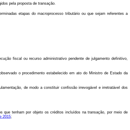
idos pela proposta de transação.
erminadas etapas do macroprocesso tributário ou que sejam referentes a
ução fiscal ou recurso administrativo pendente de julgamento definitivo,
o, observado o procedimento estabelecido em ato do Ministro de Estado da
lamentação, de modo a constituir confissão irrevogável e irretratável dos
sos que tenham por objeto os créditos incluídos na transação, por meio de
de 2015
;