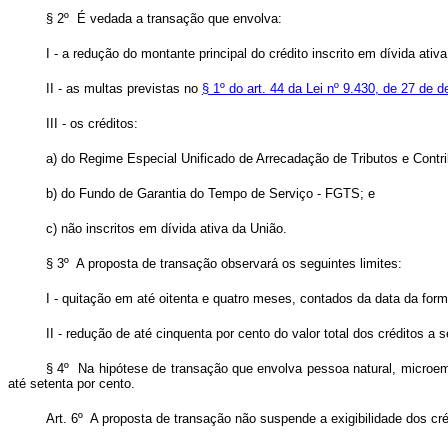
§ 2º É vedada a transação que envolva:
I - a redução do montante principal do crédito inscrito em dívida ativ
II - as multas previstas no
§ 1º do art. 44 da Lei nº 9.430, de 27 de
III - os créditos:
a) do Regime Especial Unificado de Arrecadação de Tributos e Cont
b) do Fundo de Garantia do Tempo de Serviço - FGTS; e
c) não inscritos em dívida ativa da União.
§ 3º A proposta de transação observará os seguintes limites:
I - quitação em até oitenta e quatro meses, contados da data da form
II - redução de até cinquenta por cento do valor total dos créditos a
§ 4º Na hipótese de transação que envolva pessoa natural, microemp
até setenta por cento.
Art. 6º A proposta de transação não suspende a exigibilidade dos cr