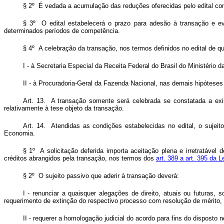
§ 2º É vedada a acumulação das reduções oferecidas pelo edital com
§ 3º O edital estabelecerá o prazo para adesão à transação e ev
determinados períodos de competência.
§ 4º A celebração da transação, nos termos definidos no edital de qu
I - à Secretaria Especial da Receita Federal do Brasil do Ministério
II - à Procuradoria-Geral da Fazenda Nacional, nas demais hipóteses 
Art. 13. A transação somente será celebrada se constatada a exist
relativamente à tese objeto da transação.
Art. 14. Atendidas as condições estabelecidas no edital, o sujeit
Economia.
§ 1º A solicitação deferida importa aceitação plena e irretratável
créditos abrangidos pela transação, nos termos dos
art. 389 a art. 395 da L
§ 2º O sujeito passivo que aderir à transação deverá:
I - renunciar a quaisquer alegações de direito, atuais ou futuras,
requerimento de extinção do respectivo processo com resolução de mérito
II - requerer a homologação judicial do acordo para fins do disposto 