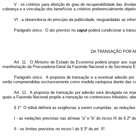
V - os critérios para aferição do grau de recuperabilidade das dívi
cobrança e a vinculação dos benefícios a critérios preferencialmente objeti
VI - a observância do princípio da publicidade, resguardadas as infor
Parágrafo único. O ato previsto no
caput
poderá condicionar a trans
DA TRANSAÇÃO POR A
Art. 11. O Ministro de Estado da Economia poderá propor aos sujeit
manifestação da Procuradoria-Geral da Fazenda Nacional e da Secretaria Es
Parágrafo único. A proposta de transação e a eventual adesão por 
serão compreendidas exclusivamente como medida vantajosa diante das c
Art. 12. A proposta de transação por adesão será divulgada na impre
quais a Fazenda Nacional propõe a transação no contencioso tributário, ab
§ 1º O edital definirá as exigências a serem cumpridas, as reduçõe
I - as vedações previstas nas alíneas “a” e “b” do inciso III do § 2º do 
II - os limites previstos no inciso I do § 3º do art. 5º.