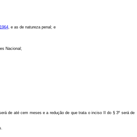
 1964
, e as de natureza penal; e
es Nacional;
erá de até cem meses e a redução de que trata o inciso II do § 3º será de
s.