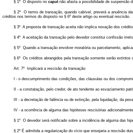
§ 1º O disposto no
caput
não afasta a possibilidade de suspensão 
§ 2º O termo de transação, quando cabível, preverá a anuência da
créditos nos termos do disposto no § 6º deste artigo ou eventual rescisão.
§ 3º A proposta de transação aceita não implica novação dos crédito
§ 4º A aceitação da transação pelo devedor constitui confissão irretra
§ 5º Quando a transação envolver moratória ou parcelamento, aplica-
§ 6º Os créditos abrangidos pela transação somente serão extintos 
Art. 7º Implicará a rescisão da transação:
I - o descumprimento das condições, das cláusulas ou dos comprom
II - a constatação, pelo credor, de ato tendente ao esvaziamento pa
III - a decretação de falência ou de extinção, pela liquidação, da pess
IV - a ocorrência de alguma das hipóteses rescisórias adicionalmente
§ 1º O devedor será notificado sobre a incidência de alguma das hi
§ 2º É admitida a regularização do vício que ensejaria a rescisão d