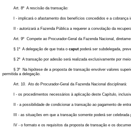
Art. 8º A rescisão da transação:
I - implicará o afastamento dos benefícios concedidos e a cobrança i
II - autorizará a Fazenda Pública a requerer a convolação da recupera
Art. 9º Compete ao Procurador-Geral da Fazenda Nacional, diretament
§ 1º A delegação de que trata o
caput
poderá ser subdelegada, prever
§ 2º A transação por adesão será realizada exclusivamente por meio 
§ 3º Na hipótese de a proposta de transação envolver valores superi
permitida a delegação.
Art. 10. Ato do Procurador-Geral da Fazenda Nacional disciplinará:
I - os procedimentos necessários à aplicação deste Capítulo, inclu
II - a possibilidade de condicionar a transação ao pagamento de entr
III - as situações em que a transação somente poderá ser celebrada 
IV - o formato e os requisitos da proposta de transação e os docum