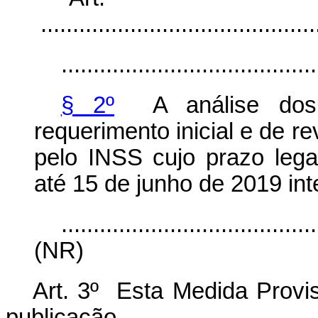
............................................
........................................
§ 2º
A análise dos p
requerimento inicial e de r
pelo INSS cujo prazo lega
até 15 de junho de 2019 in
........................................
(NR)
Art. 3º Esta Medida Provis
publicação.