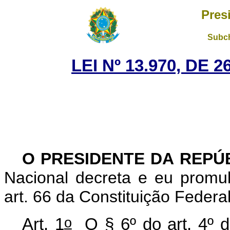
Pres
Subch
LEI Nº 13.970, DE
O PRESIDENTE DA REPÚ
Nacional decreta e eu promu
art. 66 da Constituição Federal
o
Art. 1
O § 6º do art. 4º 