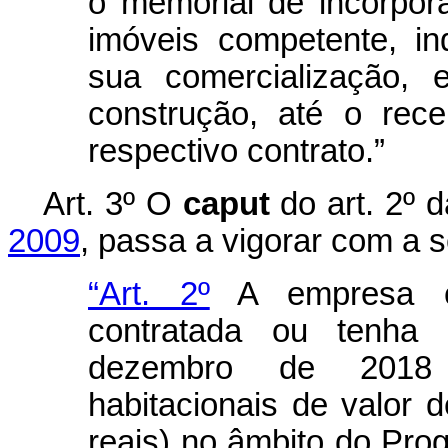
o memorial de incorpora
imóveis competente, i
sua comercialização, 
construção, até o rece
respectivo contrato.”
Art. 3º
O
caput
do art. 2º 
2009
, passa a vigorar com a 
“Art. 2º
A empresa co
contratada ou tenha 
dezembro de 2018 
habitacionais de valor 
reais) no âmbito do Pr