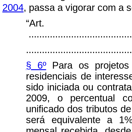
2004
, passa a vigorar com a 
“Ar
.......................................
........................................
§ 6º
Para os projetos 
residenciais de interess
sido iniciada ou contrat
2009, o percentual c
unificado dos tributos d
será equivalente a 1%
mensal recebida, desd