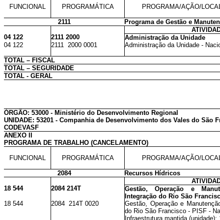
FUNCIONAL
PROGRAMÁTICA
PROGRAMA/AÇÃO/LOCA
2111
Programa de Gestão e Manuten
ATIVIDA
04 122
2111 2000
Administração da Unidade
04 122
2111 2000 0001
Administração da Unidade - Naci
TOTAL – FISCAL
TOTAL – SEGURIDADE
TOTAL - GERAL
ÓRGÃO: 53000 - Ministério do Desenvolvimento Regional
UNIDADE: 53201 - Companhia de Desenvolvimento dos Vales do São Fr
CODEVASF
ANEXO II
PROGRAMA DE TRABALHO (CANCELAMENTO)
FUNCIONAL
PROGRAMÁTICA
PROGRAMA/AÇÃO/LOCA
2084
Recursos Hídricos
ATIVIDA
18 544
2084 214T
Gestão, Operação e Manu
Integração do Rio São Francisc
18 544
2084 214T 0020
Gestão, Operação e Manutenção
do Rio São Francisco - PISF - N
Infraestrutura mantida (unidade): 