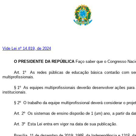
Vide Lei nº 14.819, de 2024
O PRESIDENTE DA REPÚBLICA
Faço saber que o Congresso Nacion
Art. 1º As redes públicas de educação básica contarão com serv
multiprofissionais.
§ 1º As equipes multiprofissionais deverão desenvolver ações para
institucionais.
§ 2º O trabalho da equipe multiprofissional deverá considerar o pro
Art. 2º Os sistemas de ensino disporão de 1 (um) ano, a partir da d
Art. 3º Esta Lei entra em vigor na data de sua publicação.
o
o
Brasília, 11 de dezembro de 2019; 198
da Independência e 131
da 