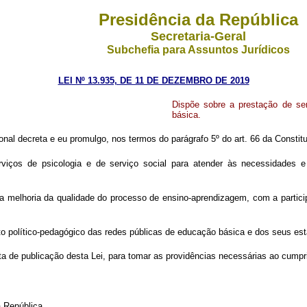
Presidência da República
Secretaria-Geral
Subchefia para Assuntos Jurídicos
LEI Nº 13.935, DE 11 DE DEZEMBRO DE 2019
Dispõe sobre a prestação de ser
básica.
al decreta e eu promulgo, nos termos do parágrafo 5º do art. 66 da Constitu
iços de psicologia e de serviço social para atender às necessidades e p
 a melhoria da qualidade do processo de ensino-aprendizagem, com a partic
jeto político-pedagógico das redes públicas de educação básica e dos seus es
ata de publicação desta Lei, para tomar as providências necessárias ao cump
República.