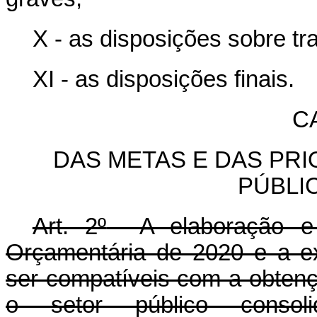
X - as disposições sobre tr
XI - as disposições finais.
CA
DAS METAS E DAS PR
PÚBLI
Art. 2º
A elaboração e
Orçamentária de 2020 e a e
ser compatíveis com a obten
o setor público conso