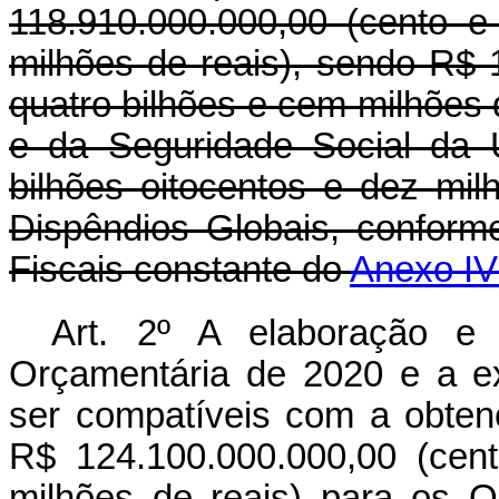
118.910.000.000,00 (cento e
milhões de reais), sendo R$ 
quatro bilhões e cem milhões 
e da Seguridade Social da 
bilhões oitocentos e dez mi
Dispêndios Globais, confor
Fiscais constante do
Anexo IV
Art. 2º A elaboração e
Orçamentária de 2020 e a e
ser compatíveis com a obte
R$ 124.100.000.000,00 (cen
milhões de reais) para os 