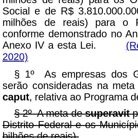
Social e de R$ 3.810.000.000
milhões de reais) para o 
conforme demonstrado no An
Anexo IV a esta Lei.
(R
2020)
§ 1º As empresas dos Gr
serão consideradas na met
caput
, relativa ao Programa 
§ 2º A meta de
superavit
p
Distrito Federal e os Municí
bilhões de reais).