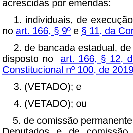
acrescidas por emendas:
1. individuais, de execuçã
no
art. 166, § 9º
e
§ 11, da Con
2. de bancada estadual, de
disposto no
art. 166, § 12, 
Constitucional nº 100, de 201
3. (VETADO); e
4. (VETADO); ou
5. de comissão permanente
Deputados e de comissão 