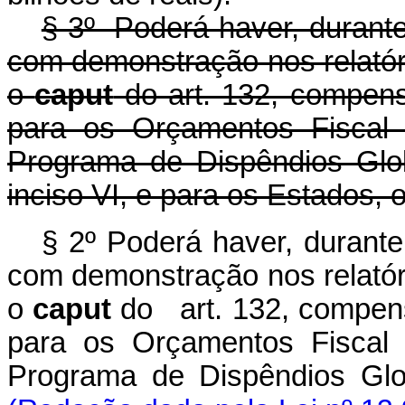
§ 3º Poderá haver, durant
com demonstração nos relatóri
o
caput
do art. 132, compens
para os Orçamentos Fiscal 
Programa de Dispêndios Glob
inciso VI, e para os Estados, o
§ 2º Poderá haver, durant
com demonstração nos relatóri
o
caput
do art. 132, compens
para os Orçamentos Fiscal 
Programa de Dispêndios Glo