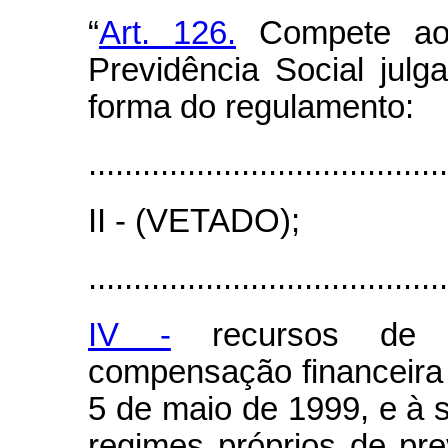
“
Art. 126.
Compete ao
Previdência Social julg
forma do regulamento:
........................................
II - (VETADO);
........................................
IV -
recursos de p
compensação financeira d
5 de maio de 1999, e à s
regimes próprios de pre