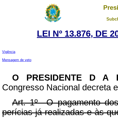
Pres
Subch
LEI Nº 13.876, DE
Vigência
Mensagem de veto
O PRESIDENTE D A
Congresso Nacional decreta e 
Art. 1º O pagamento dos h
perícias já realizadas e às q