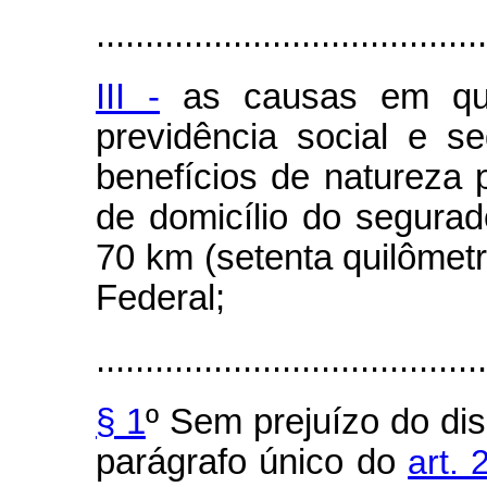
........................................
III -
as causas em que 
previdência social e s
benefícios de natureza
de domicílio do segurad
70 km (setenta quilômet
Federal;
........................................
§ 1
º Sem prejuízo do dis
parágrafo único do
art.