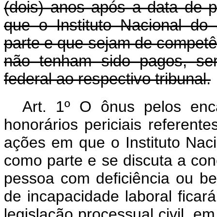
(dois) anos após a data de 
que o Instituto Nacional do
parte e que sejam de competên
não tenham sido pagos, ser
federal ao respectivo tribunal.
Art. 1º O ônus pelos enc
honorários periciais referente
ações em que o Instituto Naci
como parte e se discuta a con
pessoa com deficiência ou ben
de incapacidade laboral ficar
legislação processual civil, em