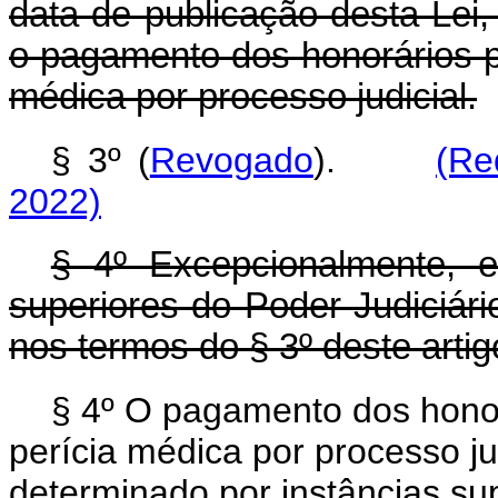
data de publicação desta Lei,
o pagamento dos honorários pe
médica por processo judicial.
§ 3º (
Revogado
).
(Re
2022)
§ 4º Excepcionalmente, e
superiores do Poder Judiciário
nos termos do § 3º deste artig
§ 4º O pagamento dos honorá
perícia médica por processo ju
determinado por instâncias sup