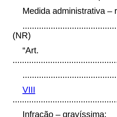
Medida administrativa – 
........................................
(NR)
“Art
............................................
........................................
VIII
............................................
Infração – gravíssima;