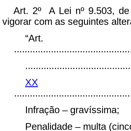
Art. 2º A Lei nº 9.503, d
vigorar com as seguintes alte
“Art
............................................
........................................
XX
............................................
Infração – gravíssima;
Penalidade – multa (cinc