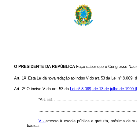
O PRESIDENTE DA REPÚBLICA
Faço saber que o Congresso Nacio
o
Art. 1
Esta Lei dá nova redação ao inciso V do art. 53
da Lei nº 8.069, 
Art. 2º O inciso V do art. 53 da
Lei nº 8.069, de 13 de julho de 1990 
“Art. 53. ....................................................................
................................................................................
V -
acesso à escola pública e gratuita, próxima de 
básica.
...............................................................................