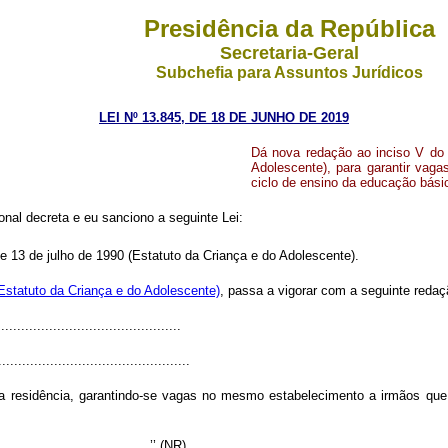
Presidência da República
Secretaria-Geral
Subchefia para Assuntos Jurídicos
LEI Nº 13.845, DE 18 DE JUNHO DE 2019
Dá nova redação ao inciso V do a
Adolescente), para garantir va
ciclo de ensino da educação bási
nal decreta e eu sanciono a seguinte Lei:
de 13 de julho de 1990 (Estatuto da Criança e do Adolescente).
(Estatuto da Criança e do Adolescente)
, passa a vigorar com a seguinte redaç
.............................................
................................................
sua residência, garantindo-se vagas no mesmo estabelecimento a irmãos q
.......................................’’ (NR)