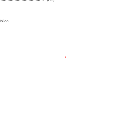
blica.
*