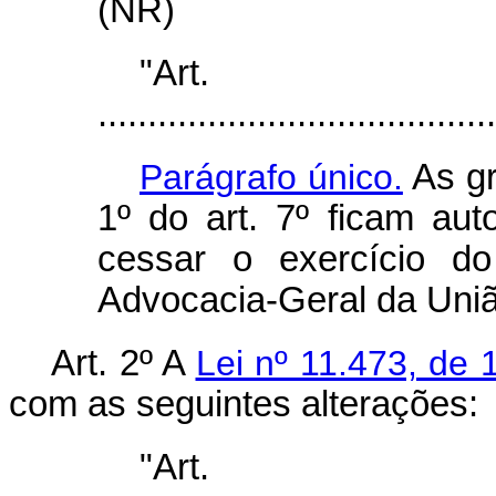
(NR)
"Ar
........................................
Parágrafo único.
As gr
1º do art. 7º ficam au
cessar o exercício d
Advocacia-Geral da Uniã
Art. 2º A
Lei nº 11.473, de
com as seguintes alterações:
"Ar