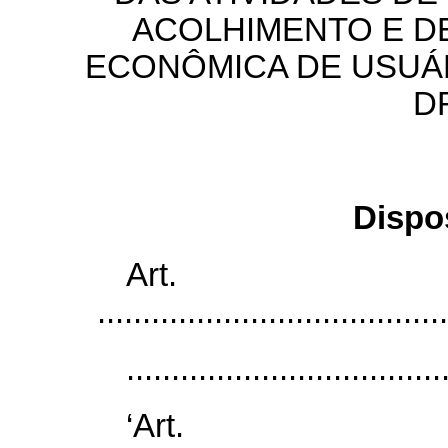
ACOLHIMENTO E D
ECONÔMICA DE USUÁ
D
Dispo
Art
.......................................
...................................
‘Ar