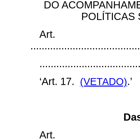
DO ACOMPANHAMEN
POLÍTICAS
Art
.......................................
...................................
‘Art. 17.
(VETADO)
.’
Das
Art