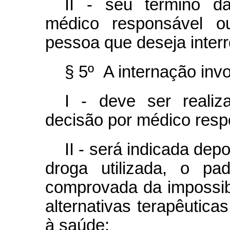
II - seu término d
médico responsável ou
pessoa que deseja inter
§ 5º A internação invo
I - deve ser reali
decisão por médico res
II - será indicada dep
droga utilizada, o p
comprovada da impossibi
alternativas terapêutica
à saúde;