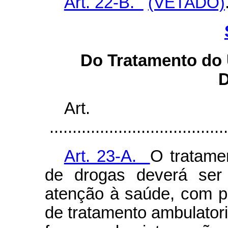
Art. 22-B.
(VETADO)
Do Tratamento do
D
Art
.......................................
Art. 23-A.
O tratame
de drogas deverá se
atenção à saúde, com p
de tratamento ambulatori