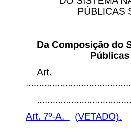
DO SISTEMA N
PÚBLICAS
Da Composição do Si
Públicas
Ar
........................................
...................................
Art. 7º-A.
(VETADO).