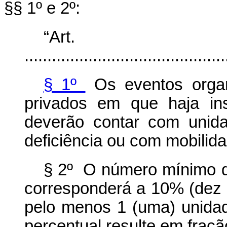
§§ 1º e 2º:
“Ar
............................................
§ 1º
Os eventos organ
privados em que haja in
deverão contar com unid
deficiência ou com mobilid
§ 2º O número mínimo d
corresponderá a 10% (dez p
pelo menos 1 (uma) unidad
percentual resulte em fração