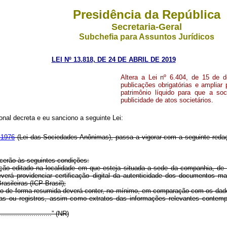
Presidência da República
Secretaria-Geral
Subchefia para Assuntos Jurídicos
LEI Nº 13.818, DE 24 DE ABRIL DE 2019
Altera a Lei nº 6.404, de 15 de 
publicações obrigatórias e ampliar
patrimônio líquido para que a so
publicidade de atos societários.
al decreta e eu sanciono a seguinte Lei:
 1976
(Lei das Sociedades Anônimas), passa a vigorar com a seguin
ecerão às seguintes condições:
lação editado na localidade em que esteja situada a sede da companhia, de
rá providenciar certificação digital da autenticidade dos documentos mant
asileiras (ICP-Brasil);
ão de forma resumida deverá conter, no mínimo, em comparação com os dados 
ntas ou registros, assim como extratos das informações relevantes contemp
............................” (NR)