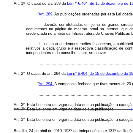
o
Art. 1
O
caput
do art. 289 da
Lei nº 6.404, de 15 de dezembro de 1
“
Art. 289.
As publicações ordenadas por esta Lei obede
I – deverão ser efetuadas em jornal de grande circu
documentos na página do mesmo jornal na internet, que deve
credenciada no âmbito da Infraestrutura de Chaves Públicas Br
II – no caso de demonstrações financeiras, a publicaç
relativos a cada grupo e a respectiva classificação de co
independentes e do conselho fiscal, se houver.
..............................................................................
Art. 2º O
caput
do art. 294 da
Lei nº 6.404, de 15 de dezembro de 1
“
Art. 294.
A companhia fechada que tiver menos de 20 (v
..............................................................................
Art. 3º Esta Lei entra em vigor na data de sua publicação, à exceção
Art. 3º Esta Lei entra em vigor na data de sua publicação.
(
Art. 3º Esta Lei entra em vigor na data de sua publicação, à exceção
o
o
Brasília, 24 de abril de 2019; 198
da Independência e 131
da Repúb