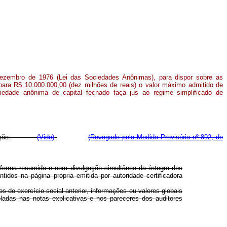
dezembro de 1976 (Lei das Sociedades Anônimas), para dispor sobre as
 para R$ 10.000.000,00 (dez milhões de reais) o valor máximo admitido de
ciedade anônima de capital fechado faça jus ao regime simplificado de
te redação:
(Vide)
(Revogado pela Medida Provisória nº 892, de
 forma resumida e com divulgação simultânea da íntegra dos
idos na página própria emitida por autoridade certificadora
do exercício social anterior, informações ou valores globais
ladas nas notas explicativas e nos pareceres dos auditores