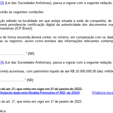
976
(Lei das Sociedades Anônimas), passa a vigorar com a seguinte r
cerão às seguintes condições:
lação editado na localidade em que esteja situada a sede da companhia, de
rá providenciar certificação digital da autenticidade dos documentos mant
asileiras (ICP-Brasil);
ão de forma resumida deverá conter, no mínimo, em comparação com os dados 
ntas ou registros, assim como extratos das informações relevantes contemp
............................” (NR)
976
(Lei das Sociedades Anônimas), passa a vigorar com a seguinte redação:
inte) acionistas, com patrimônio líquido de até R$ 10.000.000,00 (dez milhõe
...........................” (NR)
 do art. 1º, que entra em vigor em 1º de janeiro de 2022
.
Redação dada pela Medida Provisória nº 892, de 2019)
(Vigência ence
 do art. 1º, que entra em vigor em 1º de janeiro de 2022
.
lica.