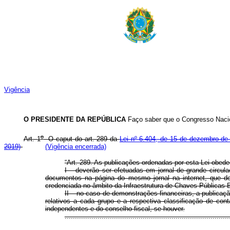
Vigência
O PRESIDENTE DA REPÚBLICA
Faço saber que o Congresso Nacion
o
Art. 1
O
caput
do art. 289 da
Lei nº 6.404, de 15 de dezembro de
2019)
(Vigência encerrada)
“Art. 289. As publicações ordenadas por esta Lei obed
I – deverão ser efetuadas em jornal de grande circu
documentos na página do mesmo jornal na internet, que deve
credenciada no âmbito da Infraestrutura de Chaves Públicas Br
II – no caso de demonstrações financeiras, a publicaç
relativos a cada grupo e a respectiva classificação de co
independentes e do conselho fiscal, se houver.
..............................................................................