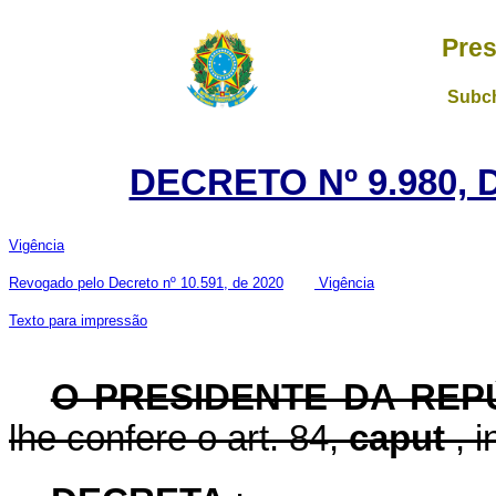
Pres
Subch
DECRETO Nº 9.980, 
Vigência
Revogado pelo Decreto nº 10.591, de 2020
Vigência
Texto para impressão
O PRESIDENTE DA RE
lhe confere o art. 84,
caput
, 