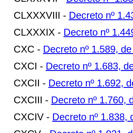
CLXXXVIII -
Decreto nº 1.4
CLXXXIX -
Decreto nº 1.44
CXC -
Decreto nº 1.589, d
CXCI -
Decreto nº 1.683, d
CXCII -
Decreto nº 1.692, 
CXCIII -
Decreto nº 1.760,
CXCIV -
Decreto nº 1.838,