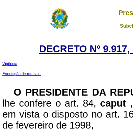
Pres
Subch
DECRETO Nº 9.917,
Vigência
Exposição de motivos
O PRESIDENTE DA RE
lhe confere o art. 84,
caput
em vista o disposto no art. 
de fevereiro de 1998,