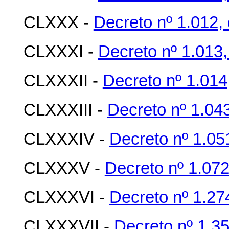
CLXXX -
Decreto nº 1.012
CLXXXI -
Decreto nº 1.013
CLXXXII -
Decreto nº 1.01
CLXXXIII -
Decreto nº 1.04
CLXXXIV -
Decreto nº 1.05
CLXXXV -
Decreto nº 1.072
CLXXXVI -
Decreto nº 1.27
CLXXXVII -
Decreto nº 1.3