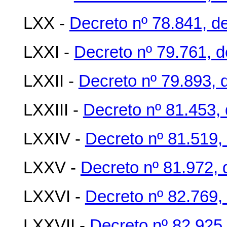
LXX -
Decreto nº 78.841, 
LXXI -
Decreto nº 79.761, 
LXXII -
Decreto nº 79.893, 
LXXIII -
Decreto nº 81.453,
LXXIV -
Decreto nº 81.519,
LXXV -
Decreto nº 81.972, 
LXXVI -
Decreto nº 82.769
LXXVII -
Decreto nº 82.925