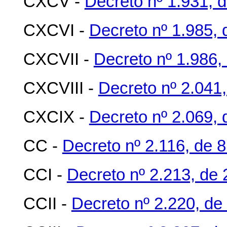
CXCV -
Decreto nº 1.931, 
CXCVI -
Decreto nº 1.985,
CXCVII -
Decreto nº 1.986,
CXCVIII -
Decreto nº 2.041
CXCIX -
Decreto nº 2.069,
CC -
Decreto nº 2.116, de 
CCI -
Decreto nº 2.213, de 
CCII -
Decreto nº 2.220, d