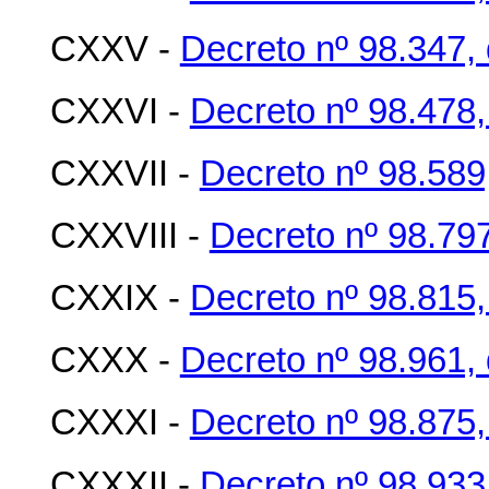
CXXV -
Decreto nº 98.347,
CXXVI -
Decreto nº 98.478
CXXVII -
Decreto nº 98.58
CXXVIII -
Decreto nº 98.797
CXXIX -
Decreto nº 98.815,
CXXX -
Decreto nº 98.961,
CXXXI -
Decreto nº 98.875,
CXXXII -
Decreto nº 98.933