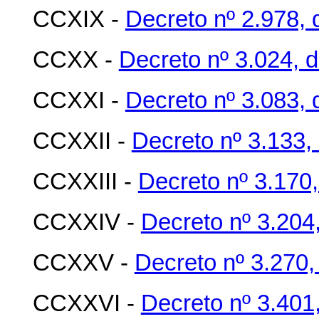
CCXIX -
Decreto nº 2.978,
CCXX -
Decreto nº 3.024, 
CCXXI -
Decreto nº 3.083,
CCXXII -
Decreto nº 3.133,
CCXXIII -
Decreto nº 3.170
CCXXIV -
Decreto nº 3.204
CCXXV -
Decreto nº 3.270
CCXXVI -
Decreto nº 3.401