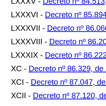
LXXXV -
Decreto nº 84.513
LXXXVI -
Decreto nº 85.894
LXXXVII -
Decreto nº 86.06
LXXXVIII -
Decreto nº 86.2
LXXXIX -
Decreto nº 86.222
XC -
Decreto nº 86.329, de
XCI -
Decreto nº 87.047, d
XCII -
Decreto nº 87.120, de