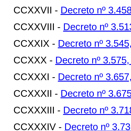
CCXXVII -
Decreto nº 3.45
CCXXVIII -
Decreto nº 3.51
CCXXIX -
Decreto nº 3.545
CCXXX -
Decreto nº 3.575
CCXXXI -
Decreto nº 3.65
CCXXXII -
Decreto nº 3.67
CCXXXIII -
Decreto nº 3.71
CCXXXIV -
Decreto nº 3.73