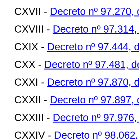
CXVII -
Decreto nº 97.270,
CXVIII -
Decreto nº 97.314
CXIX -
Decreto nº 97.444, 
CXX -
Decreto nº 97.481, d
CXXI -
Decreto nº 97.870, 
CXXII -
Decreto nº 97.897, 
CXXIII -
Decreto nº 97.976,
CXXIV -
Decreto nº 98.062