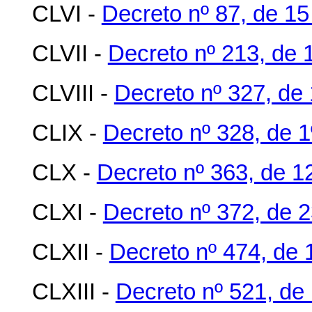
CLVI -
Decreto nº 87, de 15
CLVII -
Decreto nº 213, de
CLVIII -
Decreto nº 327, de
CLIX -
Decreto nº 328, de 
CLX -
Decreto nº 363, de 
CLXI -
Decreto nº 372, de
CLXII -
Decreto nº 474, de
CLXIII -
Decreto nº 521, de