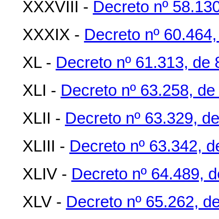
XXXVIII -
Decreto nº 58.13
XXXIX -
Decreto nº 60.464
XL -
Decreto nº 61.313, de
XLI -
Decreto nº 63.258, d
XLII -
Decreto nº 63.329, d
XLIII -
Decreto nº 63.342, d
XLIV -
Decreto nº 64.489, 
XLV -
Decreto nº 65.262, d