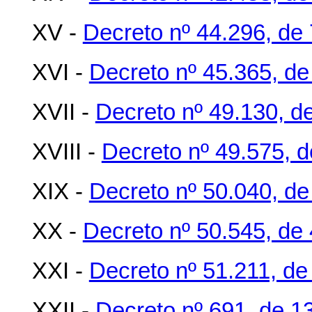
XV -
Decreto nº 44.296, de
XVI -
Decreto nº 45.365, de
XVII -
Decreto nº 49.130, d
XVIII -
Decreto nº 49.575, 
XIX -
Decreto nº 50.040, de
XX -
Decreto nº 50.545, de
XXI -
Decreto nº 51.211, d
XXII -
Decreto nº 691, de 