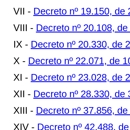
VII -
Decreto nº 19.150, de
VIII -
Decreto nº 20.108, de
IX -
Decreto nº 20.330, de 
X -
Decreto nº 22.071, de 
XI -
Decreto nº 23.028, de 
XII -
Decreto nº 28.330, de
XIII -
Decreto nº 37.856, d
XIV -
Decreto nº 42.488, d