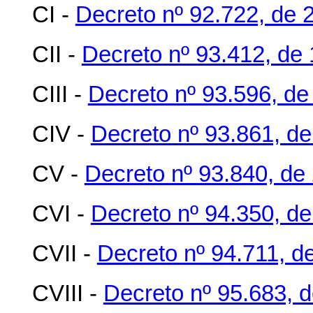
CI -
Decreto nº 92.722, de
CII -
Decreto nº 93.412, de
CIII -
Decreto nº 93.596, d
CIV -
Decreto nº 93.861, d
CV -
Decreto nº 93.840, d
CVI -
Decreto nº 94.350, d
CVII -
Decreto nº 94.711, d
CVIII -
Decreto nº 95.683, 