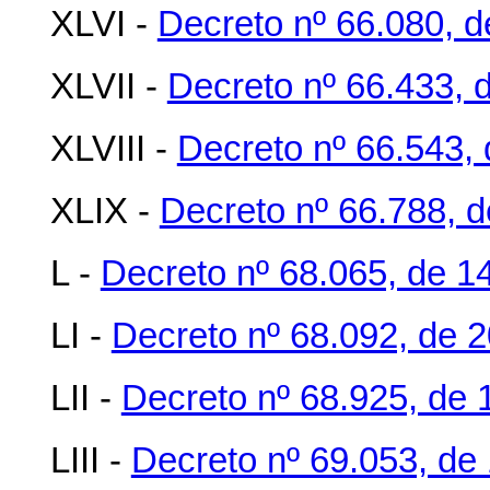
XLVI -
Decreto nº 66.080, d
XLVII -
Decreto nº 66.433, 
XLVIII -
Decreto nº 66.543,
XLIX -
Decreto nº 66.788, 
L -
Decreto nº 68.065, de 1
LI -
Decreto nº 68.092, de 2
LII -
Decreto nº 68.925, de 
LIII -
Decreto nº 69.053, de