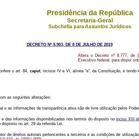
Presidência da República
Secretaria-Geral
Subchefia para Assuntos Jurídicos
DECRETO Nº 9.903, DE 8 DE JULHO DE 2019
Altera o Decreto nº 8.777, de 
Executivo federal, para dispor so
onfere o art. 84,
caput
, incisos IV e VI, alínea “a”, da Constituição, e tend
com as seguintes alterações:
l e as informações de transparência ativa são de livre utilização pelos Pode
s e das informações disponibilizadas nos termos do disposto no
inciso XIII 
 disposto no art. 29 da referida Lei.
ntor de direitos autorais pertencentes a terceiros e as condições de utilizaç