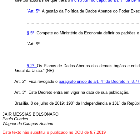
direitos autorais de que trata o
inciso XIII do caput do art. 7º da Lei 
“
Art. 5º
A gestão da Política de Dados Abertos do Poder Execu
..........................................................................................
§ 5º
Compete ao Ministério da Economia definir os padrões e
“Art. 9º ..............................................................................
..........................................................................................
§ 2º
Os Planos de Dados Abertos dos demais órgãos e entidad
Geral da União.” (NR)
Art. 2º Fica revogado o
parágrafo único do art. 4º do Decreto nº 8.7
Art. 3º Este Decreto entra em vigor na data de sua publicação.
Brasília, 8 de julho de 2019; 198º da Independência e 131º da Repúbl
JAIR MESSIAS BOLSONARO
Paulo Guedes
Wagner de Campos Rosário
Este texto não substitui o publicado no DOU de 9.7.2019