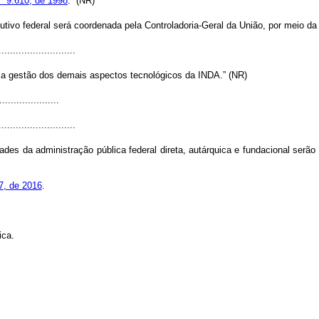
nº 9.610, de 1998
.” (NR)
tivo federal será coordenada pela Controladoria-Geral da União, por meio da 
...........................
 a gestão dos demais aspectos tecnológicos da INDA.” (NR)
.....................
...........................
es da administração pública federal direta, autárquica e fundacional serão
77, de 2016
.
ica.