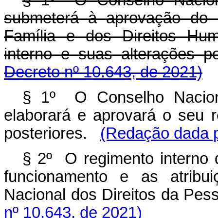
§ 1º O Conselho Naciona
submeterá à aprovação do M
Família e dos Direitos Hu
interno e suas alterações
Decreto nº 10.643, de 2021)
§ 1º O Conselho Naciona
elaborará e aprovará o seu r
posteriores.
(Redação dada p
§ 2º O regimento interno d
funcionamento e as atrib
Nacional dos Direitos da P
nº 10.643, de 2021)