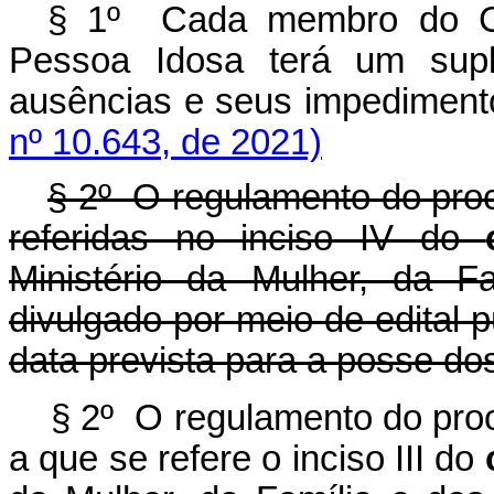
§ 1º Cada membro do Con
Pessoa Idosa terá um supl
ausências e seus impedim
nº 10.643, de 2021)
§ 2º O regulamento do proc
referidas no inciso IV do
Ministério da Mulher, da F
divulgado por meio de edital 
data prevista para a posse d
§ 2º O regulamento do proc
a que se refere o inciso III do