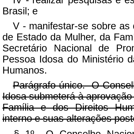
IV - realizar pesquisas e e
Brasil; e
V - manifestar-se sobre as
de Estado da Mulher, da Famí
Secretário Nacional de Pr
Pessoa Idosa do Ministério d
Humanos.
Parágrafo único. O Consel
Idosa submeterá à aprovação 
Família e dos Direitos Hu
interno e suas alterações post