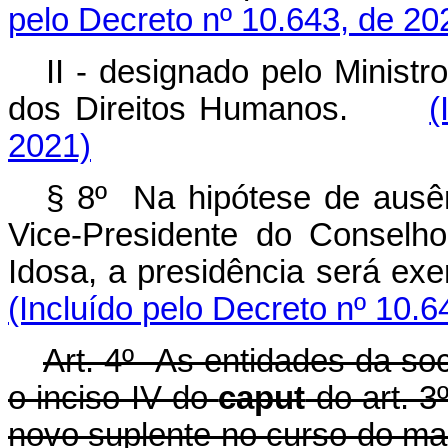
pelo Decreto nº 10.643, de 20
II - designado pelo Minist
dos Direitos Humanos.
(
2021)
§ 8º Na hipótese de ausên
Vice-Presidente do Conselh
Idosa, a presidência será 
(Incluído pelo Decreto nº 10.6
Art. 4º As entidades da soc
o inciso IV do
caput
do art. 3
novo suplente no curso do m