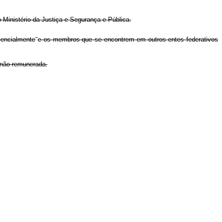
 Ministério da Justiça e Segurança e Pública.
sencialmente
e os membros que se encontrem em outros entes federativos
 não remunerada.