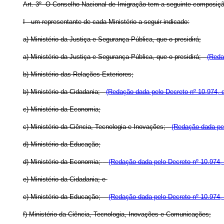
Art. 3º O Conselho Nacional de Imigração tem a seguinte composiçã
I - um representante de cada Ministério a seguir indicado:
a) Ministério da Justiça e Segurança Pública, que o presidirá;
a) Ministério da Justiça e Segurança Pública, que o presidirá;
(Reda
b) Ministério das Relações Exteriores;
b) Ministério da Cidadania;
(Redação dada pelo Decreto nº 10.974, 
c) Ministério da Economia;
c) Ministério da Ciência, Tecnologia e Inovações;
(Redação dada pel
d) Ministério da Educação;
d) Ministério da Economia;
(Redação dada pelo Decreto nº 10.974,
e) Ministério da Cidadania; e
e) Ministério da Educação;
(Redação dada pelo Decreto nº 10.974,
f) Ministério da Ciência, Tecnologia, Inovações e Comunicações;