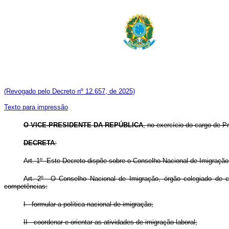
(Revogado pelo Decreto nº 12.657, de 2025)
Texto para impressão
O VICE-PRESIDENTE DA REPÚBLICA
, no exercício do cargo de P
DECRETA
:
Art. 1º Este Decreto dispõe sobre o Conselho Nacional de Imigração
Art. 2º O Conselho Nacional de Imigração, órgão colegiado de car
competências:
I - formular a política nacional de imigração;
II - coordenar e orientar as atividades de imigração laboral;