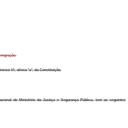
Imigração.
 inciso VI, alínea “a”, da Constituição,
zacional do Ministério da Justiça e Segurança Pública, tem as seguintes