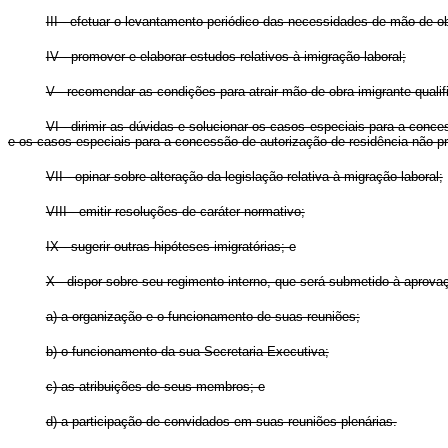
III - efetuar o levantamento periódico das necessidades de mão de ob
IV - promover e elaborar estudos relativos à imigração laboral;
V - recomendar as condições para atrair mão de obra imigrante qualif
VI - dirimir as dúvidas e solucionar os casos especiais para a conc
e os casos especiais para a concessão de autorização de residência não p
VII - opinar sobre alteração da legislação relativa à migração laboral;
VIII - emitir resoluções de caráter normativo;
IX - sugerir outras hipóteses imigratórias; e
X - dispor sobre seu regimento interno, que será submetido à aprova
a) a organização e o funcionamento de suas reuniões;
b) o funcionamento da sua Secretaria-Executiva;
c) as atribuições de seus membros; e
d) a participação de convidados em suas reuniões plenárias.