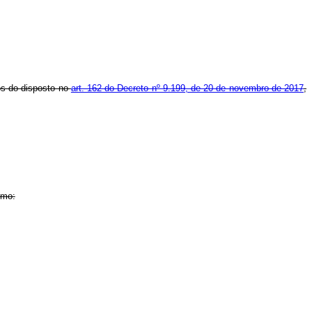
mos do disposto no
art. 162 do Decreto nº 9.199, de 20 de novembro de 2017
,
imo: