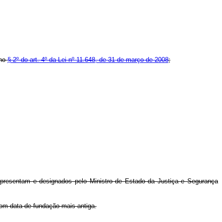
 no
§ 2º do art. 4º da Lei nº 11.648, de 31 de março de 2008
;
epresentam e designados pelo Ministro de Estado da Justiça e Segurança
 com data de fundação mais antiga.