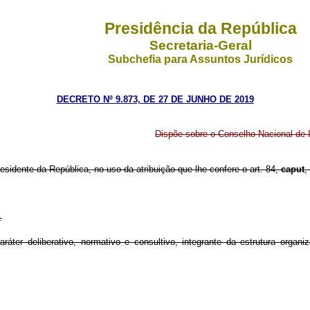
Presidência da República
Secretaria-Geral
Subchefia para Assuntos Jurídicos
DECRETO Nº 9.873, DE 27 DE JUNHO DE 2019
Dispõe sobre o Conselho Nacional de 
residente da República,
no uso da atribuição que lhe confere o art. 84,
caput
,
.
áter deliberativo, normativo e consultivo, integrante da estrutura organi