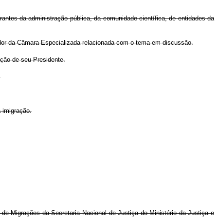
rantes da administração pública, da comunidade científica, de entidades da
ador da Câmara Especializada relacionada com o tema em discussão.
ação de seu Presidente.
.
 imigração.
de Migrações da Secretaria Nacional de Justiça do Ministério da Justiça e