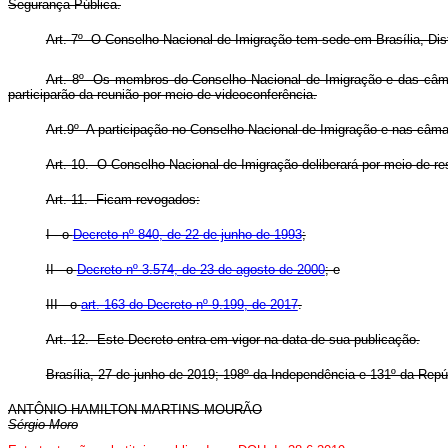
Segurança Pública.
Art. 7º O Conselho Nacional de Imigração tem sede em Brasília, Distr
Art. 8º Os membros do Conselho Nacional de Imigração e das câmar
participarão da reunião por meio de videoconferência.
Art.9º A participação no Conselho Nacional de Imigração
e nas câmar
Art. 10. O Conselho Nacional de Imigração deliberará por meio de re
Art. 11. Ficam revogados:
I - o
Decreto nº 840, de 22 de junho de 1993
;
II - o
Decreto nº 3.574, de 23 de agosto de 2000
; e
III - o
art. 163 do Decreto nº 9.199, de 2017
.
Art. 12. Este Decreto entra em vigor na data de sua publicação.
Brasília, 27 de junho de 2019; 198º da Independência e 131º da Repú
ANTÔNIO HAMILTON MARTINS MOURÃO
Sérgio Moro