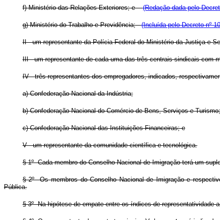
f) Ministério das Relações Exteriores; e
(Redação dada pelo Decret
g) Ministério do Trabalho e Previdência;
(Incluída pelo Decreto nº 1
II - um representante da Polícia Federal do Ministério da Justiça e S
III - um representante de cada uma das três centrais sindicais com 
IV - três representantes dos empregadores, indicados, respectivamen
a) Confederação Nacional da Indústria;
b) Confederação Nacional do Comércio de Bens, Serviços e Turismo;
c) Confederação Nacional das Instituições Financeiras; e
V - um representante da comunidade científica e tecnológica.
§ 1º Cada membro do Conselho Nacional de Imigração terá um suple
§ 2º Os membros do Conselho Nacional de Imigração e respectivos
Pública.
§ 3º Na hipótese de empate entre os índices de representatividade a 