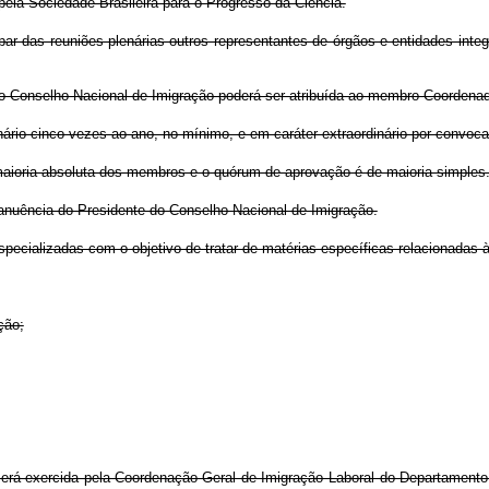
pela Sociedade Brasileira para o Progresso da Ciência.
ar das reuniões plenárias outros representantes de órgãos e entidades integ
s do Conselho Nacional de Imigração poderá ser atribuída ao membro Coorden
nário cinco vezes ao ano, no mínimo, e em caráter extraordinário por convoc
aioria absoluta dos membros e o quórum de aprovação é de maioria simples
nuência do Presidente do Conselho Nacional de Imigração.
pecializadas com o objetivo de tratar de matérias específicas relacionadas à
ção
;
erá exercida pela Coordenação-Geral de Imigração Laboral do Departamento 