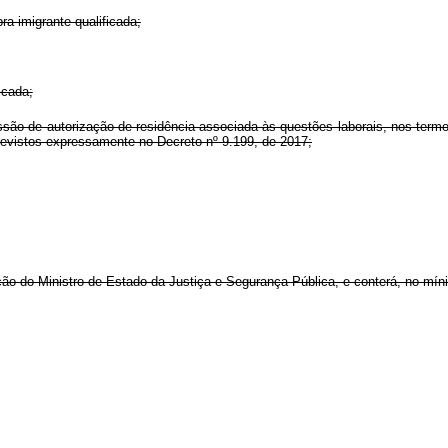
ra imigrante qualificada;
icada;
essão de autorização de residência associada às questões laborais, nos ter
revistos expressamente no Decreto nº 9.199, de 2017;
ção do Ministro de Estado da Justiça e Segurança Pública, e conterá, no mín