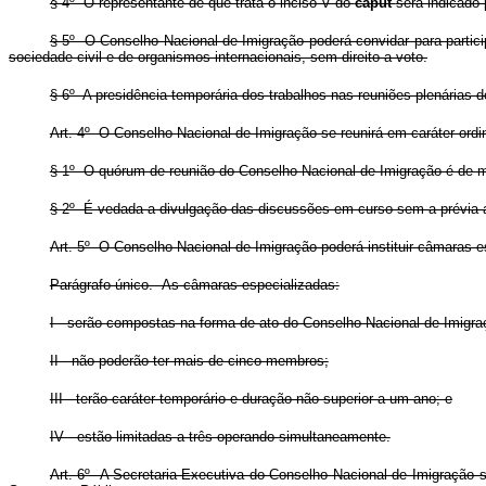
§ 4º O representante de que trata o inciso V do
caput
será indicado 
§ 5º O Conselho Nacional de Imigração poderá convidar para particip
sociedade civil e de organismos internacionais, sem direito a voto.
§ 6º A presidência temporária dos trabalhos nas reuniões plenária
Art. 4º O Conselho Nacional de Imigração se reunirá em caráter ordi
§ 1º O quórum de reunião do Conselho Nacional de Imigração é de m
§ 2º É vedada a divulgação das discussões em curso sem a prévia a
Art. 5º O Conselho Nacional de Imigração poderá instituir câmaras es
Parágrafo único. As câmaras especializadas:
I - serão compostas na forma de ato do
Conselho Nacional de Imigra
II - não poderão ter mais de cinco membros;
III - terão caráter temporário e duração não superior a um ano; e
IV - estão limitadas a três operando simultaneamente.
Art. 6º A Secretaria-Executiva do Conselho Nacional de Imigração s