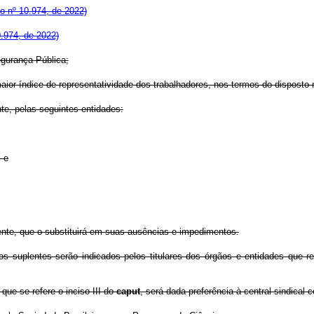
o nº 10.974, de 2022)
0.974, de 2022)
egurança Pública;
maior índice de representatividade dos trabalhadores, nos termos do disposto
te, pelas seguintes entidades:
 e
nte, que o substituirá em suas ausências e impedimentos.
 suplentes serão indicados pelos titulares dos órgãos e entidades que r
que se refere o inciso III do
caput
, será dada preferência à central sindical