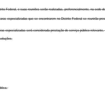
ito Federal, e suas reuniões serão realizadas, preferencialmente, na sede do
as especializadas que se encontrarem no Distrito Federal se reunirão pre
as especializadas será considerada prestação de serviço público relevante,
soluções.
blica.