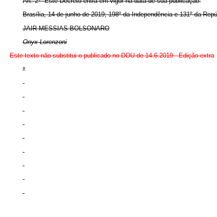
Art. 2º Este Decreto entra em vigor na data de sua publicação.
Brasília, 14 de junho de 2019; 198º da Independência e 131º da Repú
JAIR MESSIAS BOLSONARO
Onyx Lorenzoni
Este texto não substitui o publicado no DOU de 14.6.2019 - Edição extra
*