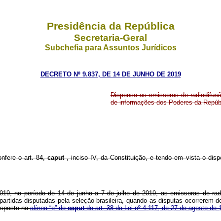
Presidência da República
Secretaria-Geral
Subchefia para Assuntos Jurídicos
DECRETO Nº 9.837, DE 14 DE JUNHO DE 2019
Dispensa as emissoras de radiodifusã
de informações dos Poderes da Repúb
onfere o art. 84,
caput
, inciso IV, da Constituição, e tendo em vista o dis
19, no período de 14 de junho a 7 de julho de 2019, as emissoras de radi
artidas disputadas pela seleção brasileira, quando as disputas ocorrerem d
disposto na
alínea “e” do
caput
do art. 38 da Lei nº 4.117, de 27 de agosto de