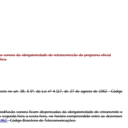
o sonora da obrigatoriedade de retransmissão do programa oficial
lica.
posto no art. 38, § 5º, da Lei nº 4.117, de 27 de agosto de 1962 - Código
odifusão sonora ficam dispensadas da obrigatoriedade de retransmitir o
e segunda-feira a sexta-feira, no horário compreendido entre as dezenove
 1962
- Código Brasileiro de Telecomunicações.