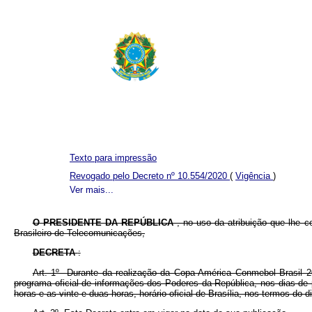
Texto para impressão
Revogado pelo Decreto nº 10.554/2020
(
Vigência
)
Ver mais...
O PRESIDENTE DA REPÚBLICA
, no uso da atribuição que lhe c
Brasileiro de Telecomunicações,
DECRETA
:
Art. 1º Durante da realização da Copa América Conmebol Brasil 20
programa oficial de informações dos Poderes da República, nos dias de p
horas e as vinte e duas horas, horário oficial de Brasília, nos termos do 