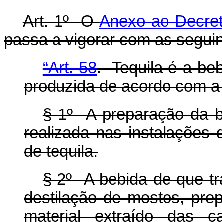
Art. 1º O
Anexo ao Decret
passa a vigorar com as seguin
“Art. 58
. Tequila é a beb
produzida de acordo com a 
§ 1º A preparação da b
realizada nas instalações 
de tequila.
§ 2º A bebida de que t
destilação de mostos, prep
material extraído das 