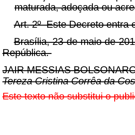
maturada, adoçada ou acres
Art. 2º Este Decreto entra 
Brasília, 23 de maio de 20
República.
JAIR MESSIAS BOLSONAR
Tereza Cristina Corrêa da Cos
Este texto não substitui o pu