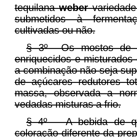
tequilana
weber
variedade 
submetidos à fermentaç
cultivadas ou não.
§ 3º Os mostos de q
enriquecidos e misturados
a combinação não seja supe
de açúcares redutores t
massa, observada a norm
vedadas misturas a frio.
§ 4º A bebida de q
coloração diferente da prep