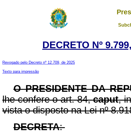
Pres
Subch
DECRETO Nº 9.799,
Revogado pelo Decreto nº 12.709, de 2025
Texto para impressão
O PRESIDENTE DA REP
lhe confere o art. 84,
caput
, i
vista o disposto na Lei nº 8.91
DECRETA
: