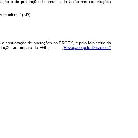
zação e de prestação de garantia da União nas exportações
s reuniões.” (NR)
a a contratação de operações no PROEX, e pelo Ministério da
xportação, ao amparo do FGE;
(Revogado pelo Decreto nº