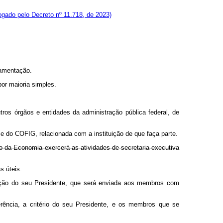
gado pelo Decreto nº 11.718, de 2023)
damentação.
or maioria simples.
tros órgãos e entidades da administração pública federal, de
e do COFIG, relacionada com a instituição de que faça parte.
o da Economia exercerá as atividades de secretaria-executiva
s úteis.
cação do seu Presidente, que será enviada aos membros com
ência, a critério do seu Presidente, e os membros que se