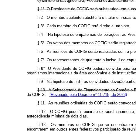
e) Ministério da Agricultura, Pecuária e Abastecimento.
§ 1º O Presidente do COFIG será substituído, em suas
§ 2º O membro suplente substituirá o titular em suas 
§ 3º Cada membro do COFIG terá direito a um voto.
§ 4º Na hipótese de empate nas deliberações, ao Presi
§ 5º Os votos dos membros do COFIG serão registrados 
§ 6º As reuniões do COFIG serão realizadas com a pre
§ 7º Os representantes de que trata o inciso II do
capu
§ 8º O Presidente do COFIG poderá convidar para parti
organismos internacionais da área econômica e de instituiçõe
§ 9º Na hipótese do § 8º, os convidados deverão partic
§ 10. A Subsecretaria de Financiamento ao Comércio Ex
do COFIG.
(Revogado pelo Decreto nº 11.718, de 2023)
§ 11. As reuniões ordinárias do COFIG serão convocad
§ 12. O COFIG poderá reunir-se extraordinariamente,
antecedência mínima de dois dias.
§ 13. Os membros do COFIG que se encontrarem no Di
encontrarem em outros entes federativos participarão da reun