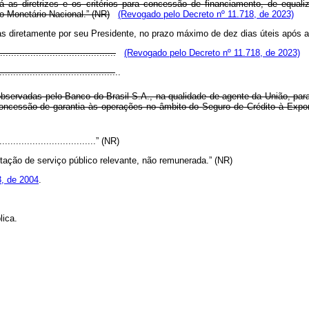
s diretrizes e os critérios para concessão de financiamento, de equali
o Monetário Nacional.” (NR)
(Revogado pelo Decreto nº 11.718, de 2023)
s diretamente por seu Presidente, no prazo máximo de dez dias úteis após a
.........................................
(Revogado pelo Decreto nº 11.718, de 2023)
..........................................
..
servadas pelo Banco do Brasil S.A., na qualidade de agente da União, par
 concessão de garantia às operações no âmbito do Seguro de Crédito à E
.....................................” (NR)
ação de serviço público relevante, não remunerada.” (NR)
3, de 2004
.
lica.