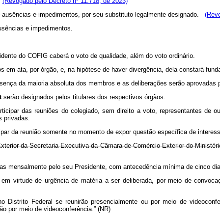
(Revogado pelo Decreto nº 11.718, de 2023)
 ausências e impedimentos, por seu substituto legalmente designado.
(Revo
ausências e impedimentos.
dente do COFIG caberá o voto de qualidade, além do voto ordinário.
em ata, por órgão, e, na hipótese de haver divergência, dela constará fun
sença da maioria absoluta dos membros e as deliberações serão aprovadas p
t
serão designados pelos titulares dos respectivos órgãos.
cipar das reuniões do colegiado, sem direito a voto, representantes de ou
s privadas.
ipar da reunião somente no momento de expor questão específica de interess
terior da Secretaria-Executiva da Câmara de Comércio Exterior do Ministéri
as mensalmente pelo seu Presidente, com antecedência mínima de cinco dia
 em virtude de urgência de matéria a ser deliberada, por meio de convo
strito Federal se reunirão presencialmente ou por meio de videoconfer
ião por meio de videoconferência.” (NR)