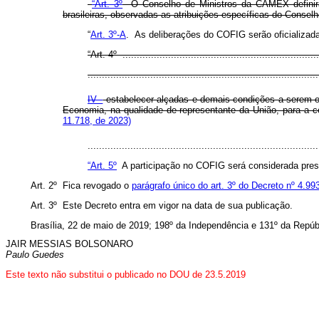
“Art. 3º
O Conselho de Ministros da CAMEX definirá a
brasileiras, observadas as atribuições específicas do Conselh
“
Art. 3º-A
. As deliberações do COFIG serão oficializada
“Art. 4º ......................................................................
.................................................................................
IV -
estabelecer alçadas e demais condições a serem ob
Economia, na qualidade de representante da União, para a
11.718, de 2023)
...............................................................................
“Art. 5º
A participação no COFIG será considerada prest
Art. 2º Fica revogado o
parágrafo único do art. 3º do Decreto nº 4.99
Art. 3º Este Decreto entra em vigor na data de sua publicação.
Brasília, 22 de maio de 2019; 198º da Independência e 131º da Repúb
JAIR MESSIAS BOLSONARO
Paulo Guedes
Este texto não substitui o publicado no DOU de 23.5.2019