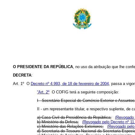
O PRESIDENTE DA REPÚBLICA
, no uso da atribuição que lhe confe
DECRETA
:
Art. 1º O
Decreto nº 4.993, de 18 de fevereiro de 2004
, passa a vigo
“Art. 2º
O COFIG terá a seguinte composição:
I - Secretário Especial de Comércio Exterior e Assuntos
II - um representante titular, e respectivo suplente, de
a) Casa Civil da Presidência da República;
(Revogado 
b) Ministério da Defesa;
(Revogado pelo Decreto nº 11
c) Ministério das Relações Exteriores;
(Revogado pelo 
d) Secretaria do Tesouro Nacional da Secretaria Especi