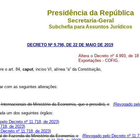
Presidência da República
Secretaria-Geral
Subchefia para Assuntos Jurídicos
DECRETO Nº 9.798, DE 22 DE MAIO DE 2019
Altera o Decreto nº 4.993, de 18
Exportações - COFIG.
re o art. 84,
caput
, inciso VI, alínea “a” da Constituição,
rar com as seguintes alterações:
 Internacionais do Ministério da Economia, que o presidirá; e
(Revogado pelo
 cada um dos seguintes órgãos:
pelo Decreto nº 11.718, de 2023)
.718, de 2023)
Decreto nº 11.718, de 2023)
al de Fazenda do Ministério da Economia; e
(Revogado pelo Decreto nº 11.7