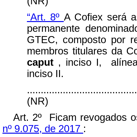
(NR)
“Art. 8º
A Cofiex será a
permanente denominado
GTEC, composto por re
membros titulares da Cof
caput
, inciso I, alínea
inciso II.
.......................................
(NR)
Art. 2º Ficam revogados o
nº 9.075, de 2017
: