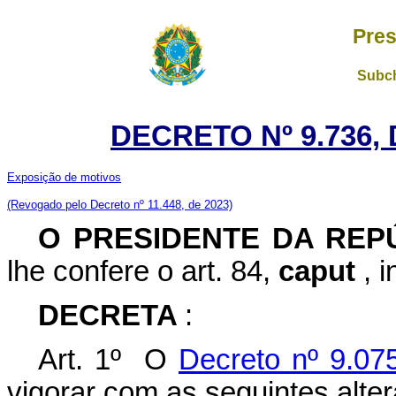
Pres
Subch
DECRETO Nº 9.736,
Exposição de motivos
(Revogado pelo Decreto nº 11.448, de 2023)
O
PRESIDENTE DA REP
lhe confere o art. 84,
caput
, 
DECRETA
:
Art. 1º O
Decreto nº 9.07
vigorar com as seguintes alte