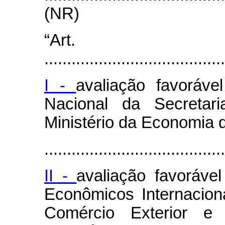
(NR)
“Ar
........................................
I -
avaliação favoráve
Nacional da Secretar
Ministério da Economia 
........................................
II -
avaliação favoráve
Econômicos Internacion
Comércio Exterior e 