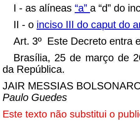
I - as alíneas
“a”
a “d” do in
II - o
inciso III do caput do a
Art. 3º Este Decreto entra 
Brasília, 25 de março de 
da República.
JAIR MESSIAS BOLSONAR
Paulo Guedes
Este texto não substitui o pu