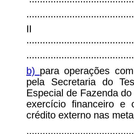
........................................
I
........................................
........................................
b)
para operações com 
pela Secretaria do Te
Especial de Fazenda do 
exercício financeiro 
crédito externo nas metas
.......................................