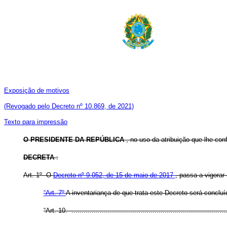
Exposição de motivos
(Revogado pelo Decreto nº 10.869, de 2021)
Texto para impressão
O PRESIDENTE DA REPÚBLICA
, no uso da atribuição que lhe conf
DECRETA
:
Art. 1º O
Decreto nº 9.052, de 15 de maio de 2017
, passa a vigorar
“Art. 7º
A inventariança de que trata este Decreto será concluí
“Art. 10. .............................................................................