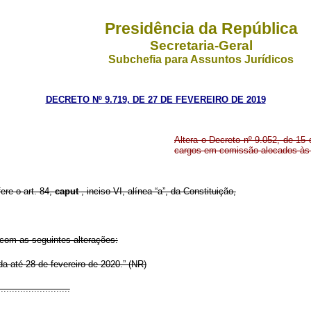
Presidência da República
Secretaria-Geral
Subchefia para Assuntos Jurídicos
DECRETO Nº 9.719, DE 27 DE FEVEREIRO DE 2019
Altera o Decreto nº 9.052, de 15
cargos em comissão alocados às 
ere o art. 84,
caput
, inciso VI, alínea “a”, da Constituição,
 com as seguintes alterações:
da até 28 de fevereiro de 2020.” (NR)
.........................