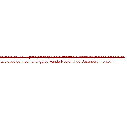
 de maio de 2017, para prorrogar parcialmente o prazo de remanejamento de
atividade de inventariança do Fundo Nacional de Desenvolvimento.