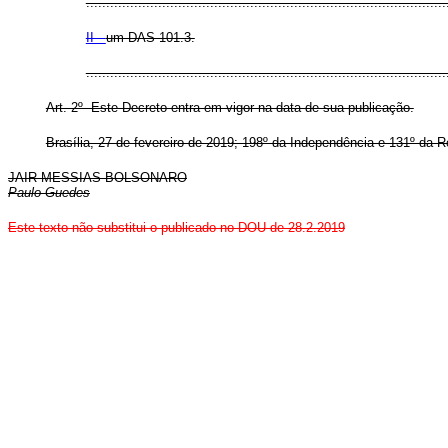
..........................................................................................
II -
um DAS 101.3.
........................................................................................
Art. 2º Este Decreto entra em vigor na data de sua publicação.
Brasília, 27 de fevereiro de 2019; 198º da Independência e 131º da R
JAIR MESSIAS BOLSONARO
Paulo Guedes
Este texto não substitui o publicado no DOU de 28.2.2019