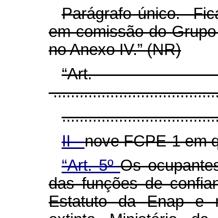
Parágrafo único. Fic
em comissão do Grupo
no Anexo IV.” (NR)
“Ar
......................................
...................................
II -
nove FCPE-1 em q
“Art. 5º
Os ocupante
das funções de confia
Estatuto da Enap e n