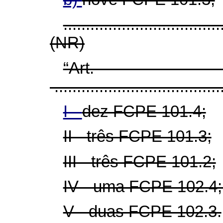
...................................
(NR)
“Ar
......................................
I -
dez FCPE 101.4;
II - três FCPE 101.3;
III - três FCPE 101.2;
IV - uma FCPE 102.4;
V - duas FCPE 102.3.