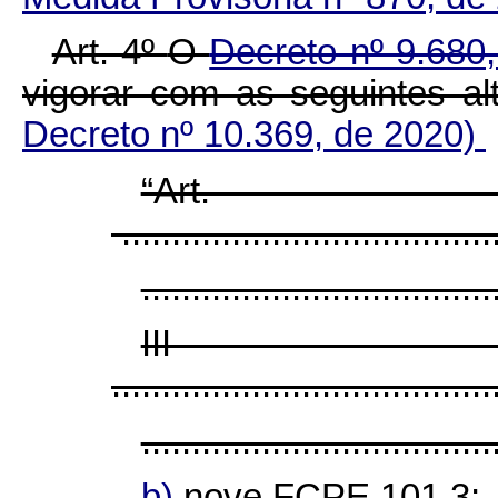
Art. 4º
O
Decreto nº 9.680
vigorar com as seguintes 
Decreto nº 10.369, de 2020)
“Ar
......................................
...................................
II
......................................
...................................
b)
nove FCPE 101.3;