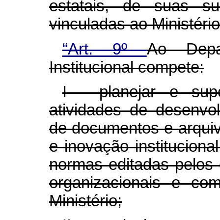
estatais, de suas su
vinculadas ao Ministério
“Art. 9º
Ao Depa
Institucional compete:
I - planejar e sup
atividades de desenvo
de documentos e arquiv
e inovação instituciona
normas editadas pelos 
organizacionais e co
Ministério;