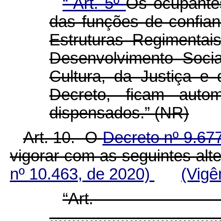
“ Art. 5º
Os ocupante
das funções de confian
Estruturas Regimentais
Desenvolvimento Socia
Cultura, da Justiça e 
Decreto, ficam auto
dispensados.” (NR)
Art. 10. O
Decreto nº 9.67
vigorar com as seguintes alt
nº 10.463, de 2020)
(Vigê
“Ar
......................................