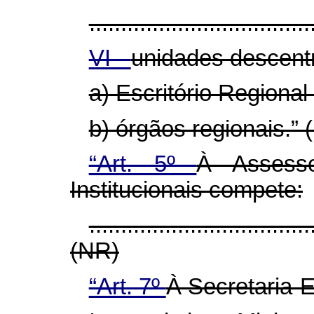
...................................
VI -
unidades descentr
a) Escritório Regional
b) órgãos regionais.” 
“Art. 5º
À Assesso
Institucionais compete:
...................................
(NR)
“Art. 7º
À Secretaria-