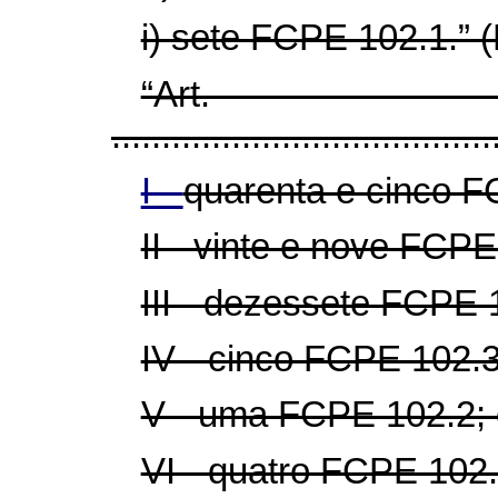
i) sete FCPE 102.1.” 
“Ar
......................................
I -
quarenta e cinco F
II - vinte e nove FCPE
III - dezessete FCPE 
IV - cinco FCPE 102.3
V - uma FCPE 102.2; 
VI - quatro FCPE 102.