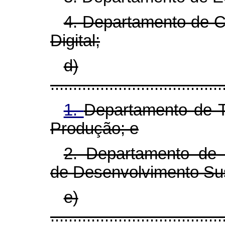
4. Departamento de C
Digital;
d)
......................................
1.
Departamento de T
Produção; e
2. Departamento de 
de Desenvolvimento Sus
e)
......................................