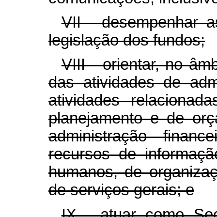
VII - desempenhar as
legislação dos fundos;
VIII - orientar, no âm
das atividades de adm
atividades relacionad
planejamento e de orç
administração financ
recursos de informaçã
humanos, de organizaçã
de serviços gerais; e
IX - atuar como Sec