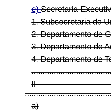
e)
Secretaria-Executiv
1. Subsecretaria de U
2. Departamento de Go
3. Departamento de A
4. Departamento de Te
...................................
I
......................................
a)