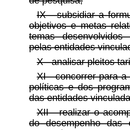
de pesquisa;
IX - subsidiar a formu
objetivos e metas rela
temas desenvolvidos 
pelas entidades vinculad
X - analisar pleitos tar
XI - concorrer para a
políticas e dos progr
das entidades vinculada
XII - realizar o aco
do desempenho das e