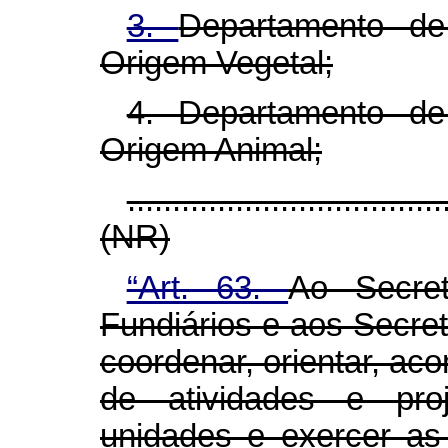
3.
Departamento d
Origem Vegetal;
4. Departamento d
Origem Animal;
...................................
(NR)
“Art. 63.
Ao Secret
Fundiários e aos Secre
coordenar, orientar, ac
de atividades e pro
unidades e exercer as