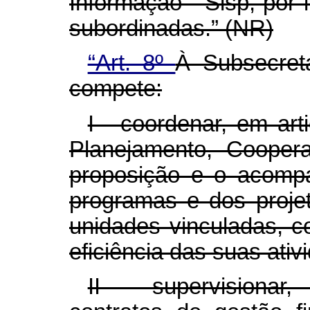
Informação - Sisp, por 
subordinadas.” (NR)
“Art. 8º
À Subsecret
compete:
I - coordenar, em ar
Planejamento, Coopera
proposição e o acomp
programas e dos proje
unidades vinculadas, c
eficiência das suas ativ
II - supervisionar