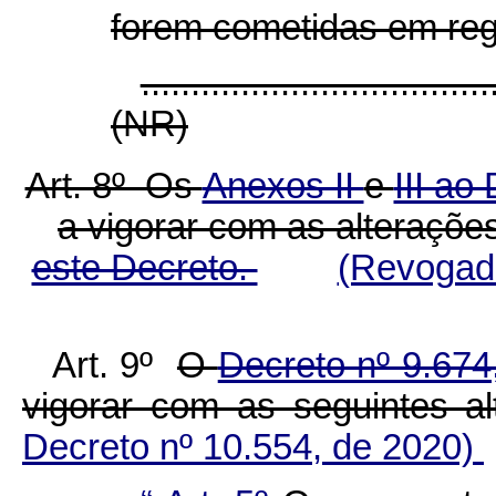
forem cometidas em reg
...................................
(NR)
Art. 8º Os
Anexos II
e
III ao
a vigorar com as alteraçõ
este Decreto.
(Revogado
Art. 9º
O
Decreto nº 9.674
vigorar com as seguintes al
Decreto nº 10.554, de 2020)