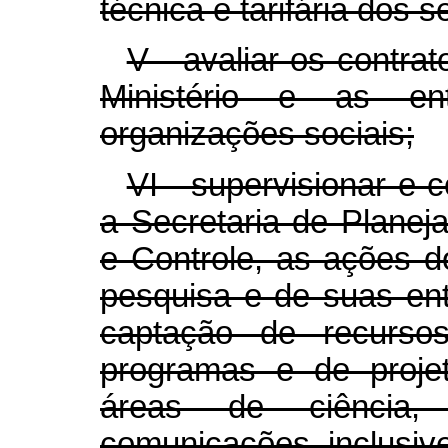
técnica e tarifária dos s
V - avaliar os contra
Ministério e as ent
organizações sociais;
VI - supervisionar e 
a Secretaria de Planej
e Controle, as ações d
pesquisa e de suas ent
captação de recurso
programas e de proje
áreas de ciência, 
comunicações, inclusiv