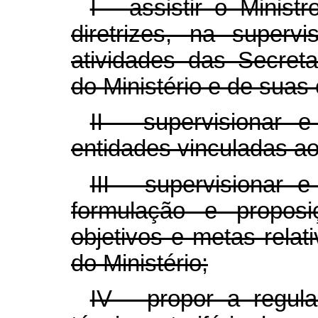
I - assistir o Minis
diretrizes, na super
atividades das Secreta
do Ministério e de suas
II - supervisionar
entidades vinculadas ao 
III - supervisionar 
formulação e proposiç
objetivos e metas rela
do Ministério;
IV - propor a regul