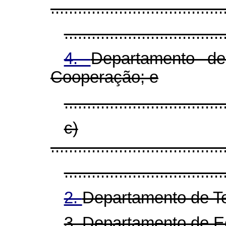
......................................
...................................
4.
Departamento de
Cooperação; e
...................................
c)
......................................
...................................
2.
Departamento de Te
3. Departamento de E