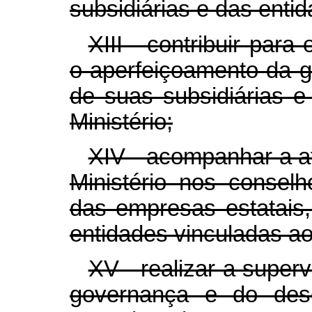
subsidiárias e das entid
XIII - contribuir par
o aperfeiçoamento da g
de suas subsidiárias e
Ministério;
XIV - acompanhar a a
Ministério nos conselh
das empresas estatais,
entidades vinculadas ao 
XV - realizar a supe
governança e do des