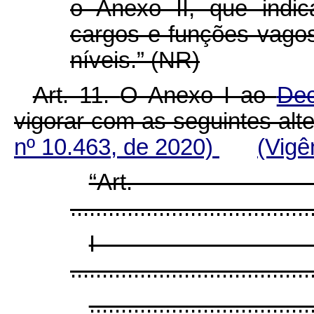
o Anexo II, que indic
cargos e funções vago
níveis.” (NR)
Art. 11.
O Anexo I ao
Dec
vigorar com as seguintes alt
nº 10.463, de 2020)
(Vigê
“Ar
......................................
I
......................................
...................................