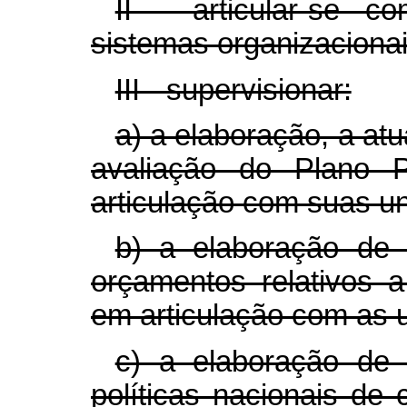
II - articular-se 
sistemas organizacionais
III - supervisionar:
a) a elaboração, a at
avaliação do Plano P
articulação com suas u
b) a elaboração de d
orçamentos relativos a
em articulação com as u
c) a elaboração de 
políticas nacionais de 