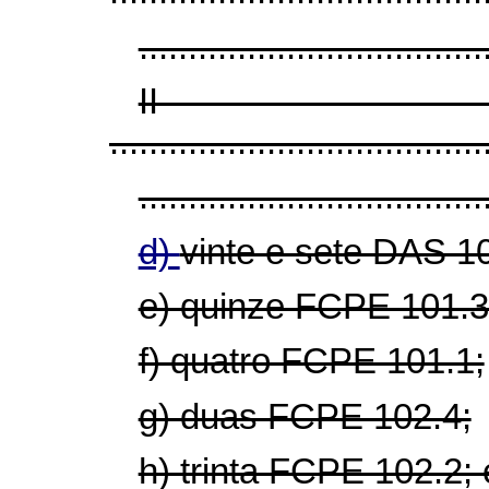
...................................
I
......................................
...................................
d)
vinte e sete DAS 1
e) quinze FCPE 101.3
f) quatro FCPE 101.1;
g) duas FCPE 102.4;
h) trinta FCPE 102.2; 