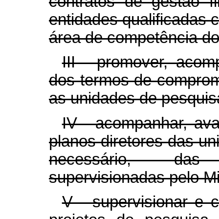
contratos de gestão 
entidades qualificadas 
área de competência do 
III - promover, acom
dos termos de comprom
as unidades de pesquis
IV - acompanhar, ava
planos diretores das u
necessário, das 
supervisionadas pelo Min
V - supervisionar e 