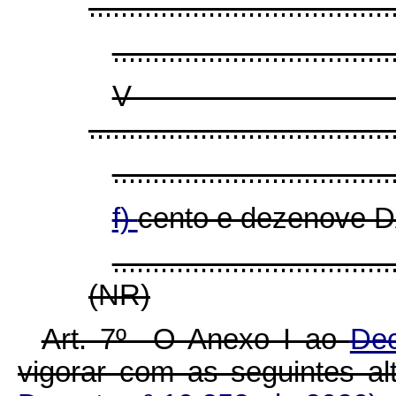
......................................
...................................
V
......................................
...................................
f)
cento e dezenove D
...................................
(NR)
Art. 7º O Anexo I ao
Dec
vigorar com as seguintes a