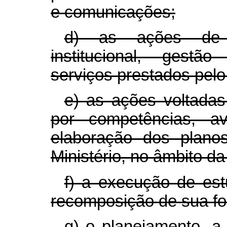
e comunicações;
d) as ações de 
institucional, gestã
serviços prestados pelo 
e) as ações voltadas
por competências, a
elaboração dos plano
Ministério, no âmbito da
f) a execução de est
recomposição de sua for
g) o planejamento, a