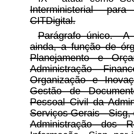
Interministerial par
CITDigital.
Parágrafo único. A S
ainda, a função de ór
Planejamento e Orça
Administração Finan
Organização e Inovaçã
Gestão de Document
Pessoal Civil da Admin
Serviços Gerais - Sisg,
Administração dos R