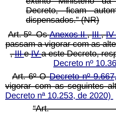
extinto Ministério d
Decreto, ficam auto
dispensados.” (NR)
Art. 5º Os
Anexos II
,
III
,
I
passam a vigorar com as alt
,
III
e
IV
a este Decreto, r
Decreto nº 10.3
Art. 6º
O
Decreto
nº 9.667
vigorar com as seguintes a
Decreto nª 10.253, de 2020)
“Ar