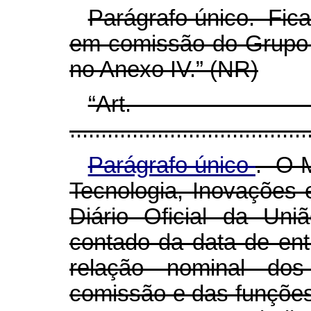
Parágrafo único. Fic
em comissão do Grupo
no Anexo IV.” (NR)
“Ar
......................................
Parágrafo único
. O M
Tecnologia, Inovações
Diário Oficial da Uni
contado da data de ent
relação nominal dos
comissão e das funções