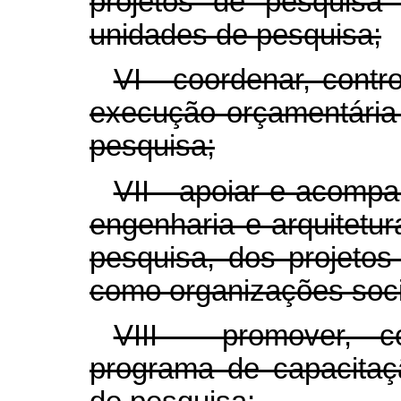
projetos de pesquisa 
unidades de pesquisa;
VI - coordenar, contro
execução orçamentária 
pesquisa;
VII - apoiar e acomp
engenharia e arquitetu
pesquisa, dos projetos
como organizações soci
VIII - promover, 
programa de capacitaçã