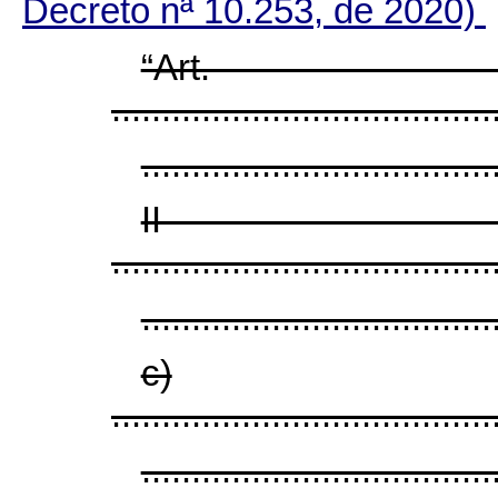
Decreto nª 10.253, de 2020)
“Ar
......................................
...................................
I
......................................
...................................
c)
......................................
...................................