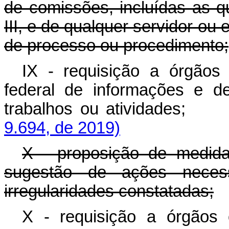
de comissões, incluídas as q
III, e de qualquer servidor ou
de processo ou procedimento;
IX - requisição a órgãos
federal de informações e d
trabalhos ou atividad
9.694, de 2019)
X - proposição de medidas
sugestão de ações necess
irregularidades constatadas;
X - requisição a órgãos