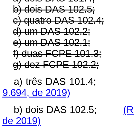
b) dois DAS 102.5;
c) quatro DAS 102.4;
d) um DAS 102.2;
e) um DAS 102.1;
f) duas FCPE 101.3;
g) dez FCPE 102.2;
a) três DAS 101
9.694, de 2019)
b) dois DAS 102.5;
(R
de 2019)