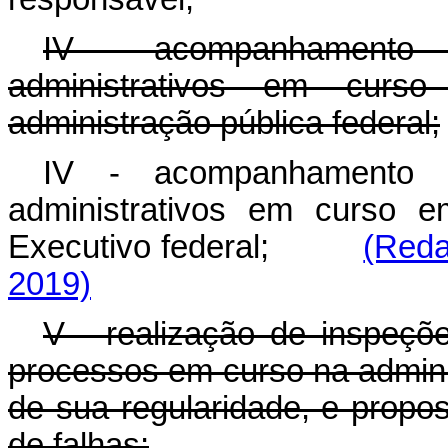
IV - acompanhamento 
administrativos em cur
administração pública federal;
IV - acompanhamento 
administrativos em curso 
Executivo federal;
(Reda
2019)
V - realização de inspeç
processos em curso na admini
de sua regularidade, e propo
de falhas;