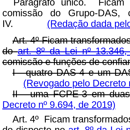
Parágrafo único. Ficam 
comissão do Grupo-DAS, 
IV.
(Redação dada pelo
Art. 4º
Ficam transformados
do
art. 8º da Lei nº 13.346
comissão e funções de confia
I - quatro DAS-4 e um D
(Revogado pelo Decreto 
II - uma FCPE-3 em dua
Decreto nº 9.694, de 2019)
Art. 4º Ficam transformado