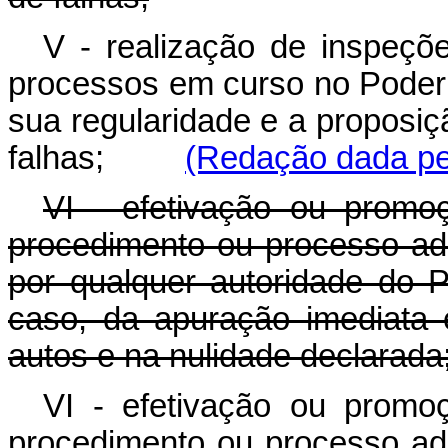
V - realização de inspeç
processos em curso no Poder 
sua regularidade e a proposiç
falhas;
(Redação dada pel
VI - efetivação ou promo
procedimento ou processo adm
por qualquer autoridade do P
caso, da apuração imediata 
autos e na nulidade declarada
VI - efetivação ou promo
procedimento ou processo adm