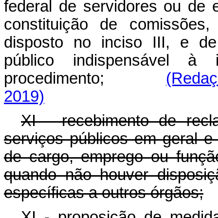
federal de servidores ou de
constituição de comissões,
disposto no inciso III, e 
público indispensável à
procedimento;
(Redaç
2019)
XI - recebimento de recl
serviços públicos em geral e
de cargo, emprego ou função
quando não houver disposiç
específicas a outros órgãos;
XI - proposição de medidas