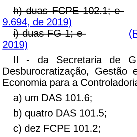
h) duas FCPE 102.1; e
9.694, de 2019)
i) duas FG-1; e
(
2019)
II - da
Secretaria de G
Desburocratização, Gestão e
Economia
para a Controladori
a) um DAS 101.6;
b) quatro DAS 101.5;
c) dez FCPE 101.2;