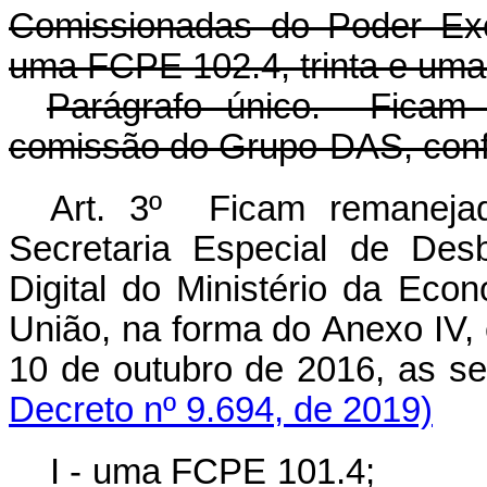
Comissionadas do Poder Exe
uma FCPE 102.4, trinta e um
Parágrafo único. Fica
comissão do Grupo-DAS, conf
Art. 3º Ficam remanejad
Secretaria Especial de Des
Digital do Ministério da Eco
União, na forma do Anexo IV,
10 de outubro de 2016, as s
Decreto nº 9.694, de 2019)
I - uma FCPE 101.4