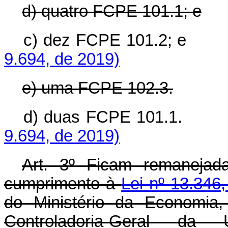
d) quatro FCPE 101.1; e
c) dez FCPE 101.2
9.694, de 2019)
e) uma FCPE 102.3.
d) duas FCPE 101
9.694, de 2019)
Art. 3º
Ficam remanejad
cumprimento à
Lei nº 13.346
do Ministério da Economia
Controladoria-Geral d