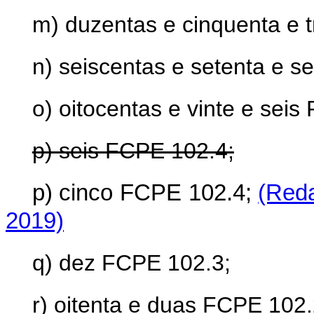
m) duzentas e cinquenta e 
n) seiscentas e setenta e s
o) oitocentas e vinte e sei
p) seis FCPE 102.4;
p) cinco FCPE 102.4;
(Reda
2019)
q) dez FCPE 102.3;
r) oitenta e duas FCPE 102.