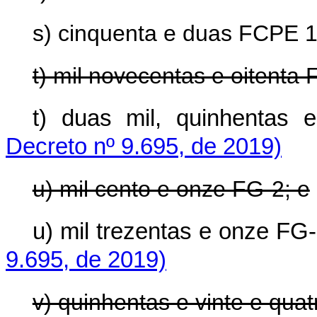
s) cinquenta e duas FCPE 1
t) mil novecentas e oitenta 
t) duas mil, quinhentas
Decreto nº 9.695, de 2019)
u) mil cento e onze FG-2; e
u) mil trezentas e onze FG
9.695, de 2019)
v) quinhentas e vinte e qua