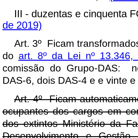
III - duzentas e cinquenta 
de 2019)
Art. 3º Ficam transformado
do
art. 8º da Lei nº 13.346
comissão do Grupo-DAS: no
DAS-6, dois DAS-4 e e vinte 
Art. 4º Ficam automaticam
ocupantes dos cargos em co
dos extintos Ministério da F
Desenvolvimento e Gestão, 