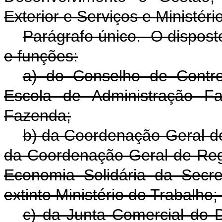
Exterior e Serviços e Ministéri
Parágrafo único. O dispos
e funções:
a) do Conselho de Contro
Escola de Administração Fa
Fazenda;
b) da Coordenação-Geral de
da Coordenação-Geral de Regi
Economia Solidária da Secr
extinto Ministério do Trabalho;
c) da Junta Comercial do Di