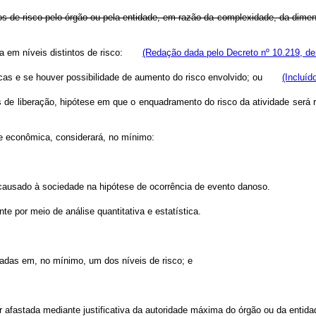
s de risco pelo órgão ou pela entidade, em razão da complexidade, da dimen
ica em níveis distintos de risco:
(Redação dada pelo Decreto nº 10.219, de
ticas e se houver possibilidade de aumento do risco envolvido; ou
(Incluíd
icos de liberação, hipótese em que o enquadramento do risco da atividade se
ade econômica, considerará, no mínimo:
o causado à sociedade na hipótese de ocorrência de evento danoso.
te por meio de análise quantitativa e estatística.
icadas em, no mínimo, um dos níveis de risco; e
 afastada mediante justificativa da autoridade máxima do órgão ou da entida