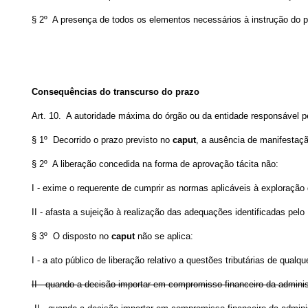
§ 2º A presença de todos os elementos necessários à instrução do pr
Consequências do transcurso do prazo
Art. 10. A autoridade máxima do órgão ou da entidade responsável pel
§ 1º Decorrido o prazo previsto no
caput
, a ausência de manifestaçã
§ 2º A liberação concedida na forma de aprovação tácita não:
I - exime o requerente de cumprir as normas aplicáveis à exploração 
II - afasta a sujeição à realização das adequações identificadas pelo
§ 3º O disposto no
caput
não se aplica:
I - a ato público de liberação relativo a questões tributárias de qualq
II - quando a decisão importar em compromisso financeiro da adminis