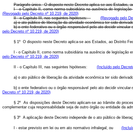
Parágrafo único. O disposto neste Decreto aplica-se aos Estados, 
I - o Capítulo II, como norma subsidiária na ausência de legislaçã
(Revogado pelo Decreto nº 10.219, de 2020)
II - o Capítulo III, nas seguintes hipóteses:
(Revogado pelo Dec
a) o ato público de liberação da atividade econômica ter sido derivad
b) o ente federativo ou o órgão responsável pelo ato decidir vincular
pelo Decreto nº 10.219, de 2020)
§ 1º O disposto neste Decreto aplica-se aos Estados, ao Distrito 
I - o Capítulo II, como norma subsidiária na ausência de legislação
pelo Decreto nº 10.219, de 2020)
II - o Capítulo III, nas seguintes hipóteses:
(Incluído pelo Decret
a) o ato público de liberação da atividade econômica ter sido deriv
b) o ente federativo ou o órgão responsável pelo ato decidir vincular
Decreto nº 10.219, de 2020)
§ 2º As disposições deste Decreto aplicam-se ao trâmite do process
complementar cuja responsabilidade seja de outro órgão ou entidade da a
§ 3º A aplicação deste Decreto independe de o ato público de lib
I - estar previsto em lei ou em ato normativo infralegal; ou
(Inclu