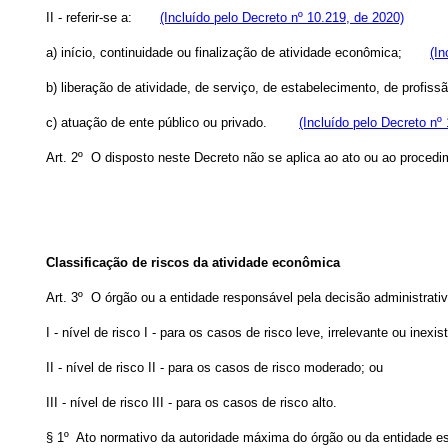
II - referir-se a:
(Incluído pelo Decreto nº 10.219, de 2020)
a) início, continuidade ou finalização de atividade econômica;
(In
b) liberação de atividade, de serviço, de estabelecimento, de profi
c) atuação de ente público ou privado.
(Incluído pelo Decreto nº
Art. 2º O disposto neste Decreto não se aplica ao ato ou ao procedime
Classificação de riscos da atividade econômica
Art. 3º O órgão ou a entidade responsável pela decisão administrat
I - nível de risco I - para os casos de risco leve, irrelevante ou inexis
II - nível de risco II - para os casos de risco moderado; ou
III - nível de risco III - para os casos de risco alto.
§ 1º Ato normativo da autoridade máxima do órgão ou da entidade es