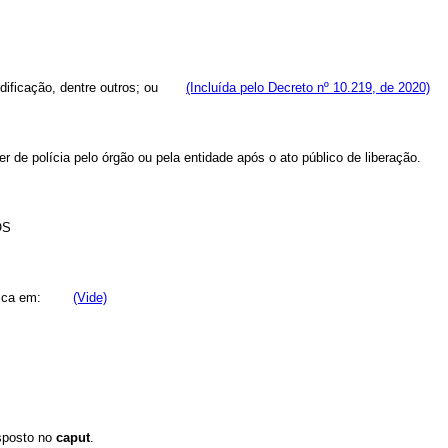
de edificação, dentre outros; ou
(Incluída pelo Decreto nº 10.219, de 2020)
r de polícia pelo órgão ou pela entidade após o ato público de liberação.
OS
conômica em:
(Vide)
isposto no
caput
.