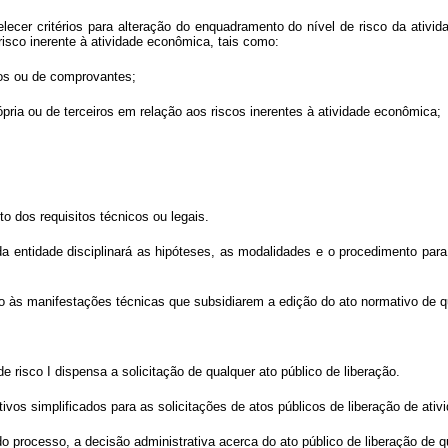
belecer critérios para alteração do enquadramento do nível de risco da ativ
risco inerente à atividade econômica, tais como:
tos ou de comprovantes;
ópria ou de terceiros em relação aos riscos inerentes à atividade econômica;
o dos requisitos técnicos ou legais.
 entidade disciplinará as hipóteses, as modalidades e o procedimento para
co às manifestações técnicas que subsidiarem a edição do ato normativo de que
 risco I dispensa a solicitação de qualquer ato público de liberação.
vos simplificados para as solicitações de atos públicos de liberação de ativ
 processo, a decisão administrativa acerca do ato público de liberação de q