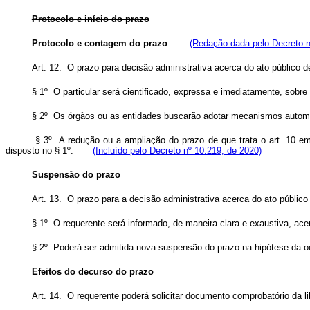
Protocolo e início do prazo
Protocolo e contagem do prazo
(Redação dada pelo Decreto n
Art. 12. O prazo para decisão administrativa acerca do ato público d
§ 1º O particular será cientificado, expressa e imediatamente, sobr
§ 2º Os órgãos ou as entidades buscarão adotar mecanismos automati
§ 3º A redução ou a ampliação do prazo de que trata o art. 10 em 
disposto no § 1º.
(Incluído pelo Decreto nº 10.219, de 2020)
Suspensão do prazo
Art. 13. O prazo para a decisão administrativa acerca do ato públi
§ 1º O requerente será informado, de maneira clara e exaustiva, a
§ 2º Poderá ser admitida nova suspensão do prazo na hipótese da oc
Efeitos do decurso do prazo
Art. 14. O requerente poderá solicitar documento comprobatório da li