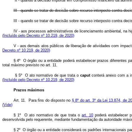
II - quando a decisão importar em compromisso financeiro da ad
III - quando se tratar de decisão sobre recurso interposto contra deci
III - quando se tratar de decisão sobre recurso interposto contra d
IV - aos processos administrativos de licenciamento ambiental, na 
(Incluído pelo Decreto nº 10.219, de 2020)
V - aos demais atos públicos de liberação de atividades com impact
Decreto nº 10.219, de 2020)
§ 4º O órgão ou a entidade poderá estabelecer prazos diferentes pa
total máximo previsto no art. 11.
§ 5º O ato normativo de que trata o
caput
conterá anexo com a in
(Incluído pelo Decreto nº 10.219, de 2020)
Prazos máximos
Art. 11. Para fins do disposto no
§ 8º do art. 3º da Lei 13.874, de 2
(Vide)
§ 1º O ato normativo de que trata o
art. 10
poderá estabelecer p
desenvolvida pelo requerente, mediante fundamentação da autoridade máxi
§ 2º O órgão ou a entidade considerará os padrões internacionais pa