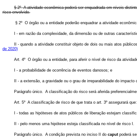
§ 2º A atividade econômica poderá ser enquadrada em níveis distinto
risco envolvido.
§ 2º O órgão ou a entidade poderão enquadrar a atividade econôm
I - em razão da complexidade, da dimensão ou de outras caracterís
II - quando a atividade constituir objeto de dois ou mais atos públ
de 2020)
Art. 4º O órgão ou a entidade, para aferir o nível de risco da ativid
I - a probabilidade de ocorrência de eventos danosos; e
II - a extensão, a gravidade ou o grau de irreparabilidade do impact
Parágrafo único. A classificação do risco será aferida preferencialmen
Art. 5º A classificação de risco de que trata o art. 3º assegurará que:
I - todas as hipóteses de atos públicos de liberação estejam classif
II - pelo menos uma hipótese esteja classificada no nível de risco I.
Parágrafo único. A condição prevista no inciso II do
caput
poderá ser