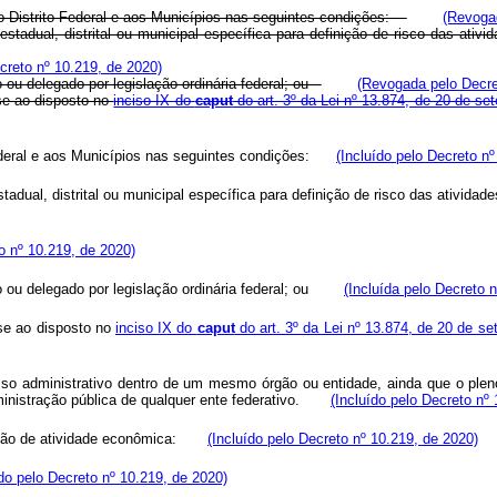
ao Distrito Federal e aos Municípios nas seguintes condições:
(Revogad
o estadual, distrital ou municipal específica para definição de risco das a
reto nº 10.219, de 2020)
o ou delegado por legislação ordinária federal; ou
(Revogada pelo Decre
-se ao disposto no
inciso IX do
caput
do art. 3º da Lei nº 13.874, de 20 de s
Federal e aos Municípios nas seguintes condições:
(Incluído pelo Decreto n
 estadual, distrital ou municipal específica para definição de risco das ati
o nº 10.219, de 2020)
ado ou delegado por legislação ordinária federal; ou
(Incluída pelo Decreto 
-se ao disposto no
inciso IX do
caput
do art. 3º da Lei nº 13.874, de 20 de s
o administrativo dentro de um mesmo órgão ou entidade, ainda que o pleno 
dministração pública de qualquer ente federativo.
(Incluído pelo Decreto nº
eração de atividade econômica:
(Incluído pelo Decreto nº 10.219, de 2020)
ído pelo Decreto nº 10.219, de 2020)