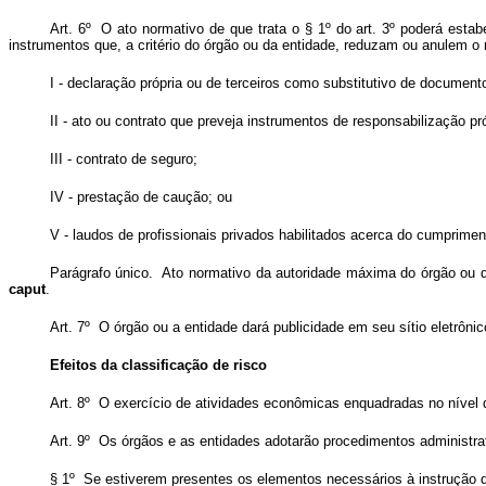
Art. 6º O ato normativo de que trata o § 1º do art. 3º poderá esta
instrumentos que, a critério do órgão ou da entidade, reduzam ou anulem o 
I - declaração própria ou de terceiros como substitutivo de documen
II - ato ou contrato que preveja instrumentos de responsabilização pr
III - contrato de seguro;
IV - prestação de caução; ou
V - laudos de profissionais privados habilitados acerca do cumpriment
Parágrafo único. Ato normativo da autoridade máxima do órgão ou da
caput
.
Art. 7º O órgão ou a entidade dará publicidade em seu sítio eletrôni
Efeitos da classificação de risco
Art. 8º O exercício de atividades econômicas enquadradas no nível de
Art. 9º Os órgãos e as entidades adotarão procedimentos administrati
§ 1º Se estiverem presentes os elementos necessários à instrução do