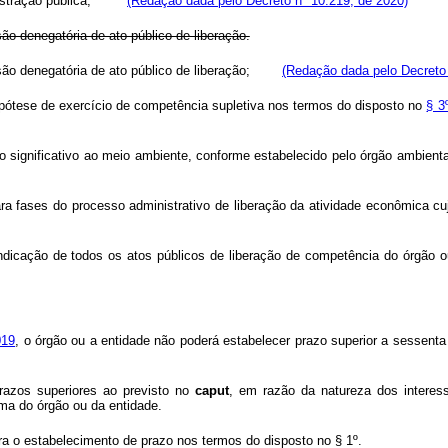
ministração pública;
(Redação dada pelo Decreto nº 10.219, de 2020)
são denegatória de ato público de liberação.
ecisão denegatória de ato público de liberação;
(Redação dada pelo Decreto 
hipótese de exercício de competência supletiva nos termos do disposto no
§ 3
o significativo ao meio ambiente, conforme estabelecido pelo órgão ambient
ra fases do processo administrativo de liberação da atividade econômica cu
dicação de todos os atos públicos de liberação de competência do órgão
019
, o órgão ou a entidade não poderá estabelecer prazo superior a sessen
razos superiores ao previsto no
caput
, em razão da natureza dos interes
ma do órgão ou da entidade.
ra o estabelecimento de prazo nos termos do disposto no § 1º.