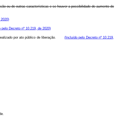
são ou de outras características e se houver a possibilidade de aumento do
 2020)
o pelo Decreto nº 10.219, de 2020)
rá realizado por ato público de liberação.
(Incluído pelo Decreto nº 10.219,
de.