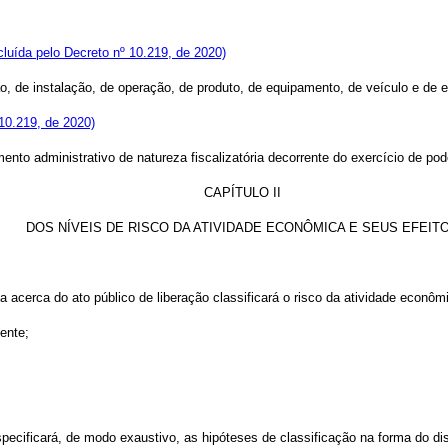
cluída pelo Decreto nº 10.219, de 2020)
ssão, de instalação, de operação, de produto, de equipamento, de veículo e 
 10.219, de 2020)
nto administrativo de natureza fiscalizatória decorrente do exercício de pode
CAPÍTULO II
DOS NÍVEIS DE RISCO DA ATIVIDADE ECONÔMICA E SEUS EFEIT
iva acerca do ato público de liberação classificará o risco da atividade e
tente;
pecificará, de modo exaustivo, as hipóteses de classificação na forma do d