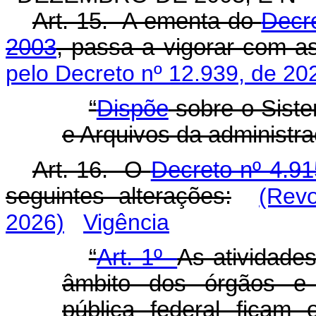
Art. 15. A ementa do
Decr
2003
, passa a vigorar com as
pelo Decreto nº 12.939, de 20
“
Dispõe
sobre o Sist
e Arquivos da administra
Art. 16. O
Decreto nº 4.91
seguintes alterações:
(Rev
2026)
Vigência
“
Art. 1º
As atividade
âmbito dos órgãos e 
pública federal ficam