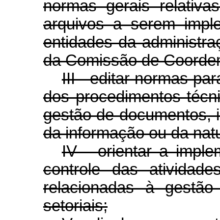
normas gerais relativ
arquivos a serem impl
entidades da administra
da Comissão de Coorden
III - editar normas p
dos procedimentos técni
gestão de documentos, 
da informação ou da na
IV - orientar a impl
controle das atividad
relacionadas à gestã
setoriais;