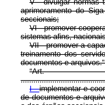
V - divulgar normas 
aprimoramento do Siga 
seccionais;
VI - promover coopera
sistemas afins, nacionais
VII - promover a capa
treinamento dos servi
documentos e arquivos.”
“Ar
........................................
I -
implementar e coor
de documentos e arquiv