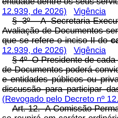
entidade dentre os seus servi
12.939, de 2026)
Vigência
§ 3º A Secretaria-Execu
Avaliação de Documentos ser
que se refere o inciso II do
c
12.939, de 2026)
Vigência
§ 4º O Presidente de cada
de Documentos poderá convid
e entidades públicos ou priv
discussão para participar da
(Revogado pelo Decreto nº 12
Art. 12. A Comissão Perm