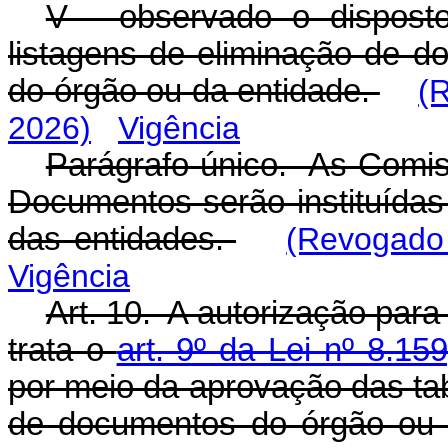
V - observado o disposto
listagens de eliminação de d
do órgão ou da entidade.
(
2026)
Vigência
Parágrafo único. As Comi
Documentos serão instituídas 
das entidades.
(Revogado 
Vigência
Art. 10. A autorização par
trata o
art. 9º da Lei nº 8.15
por meio da aprovação das ta
de documentos do órgão ou d