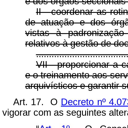
e dos órgãos seccionais 
II - coordenar as rot
de atuação e dos órgã
vistas à padronização
relativos à gestão de do
...................................
VII - proporcionar a 
e o treinamento aos ser
arquivísticos e garantir 
Art. 17. O
Decreto nº 4.07
vigorar com as seguintes alte