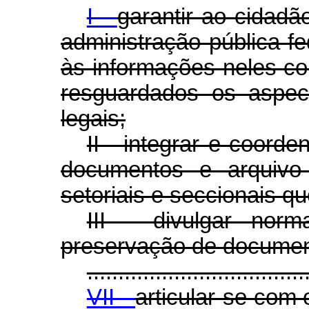
I -
garantir ao cidadã
administração pública f
às informações neles con
resguardados os aspect
legais;
II - integrar e coord
documentos e arquivo 
setoriais e seccionais qu
III - divulgar nor
preservação de documen
...................................
VII -
articular-se com