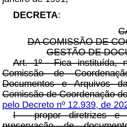
DECRETA
:
C
DA COMISSÃO DE CO
GESTÃO DE DOC
Art. 1º Fica instituída,
Comissão de Coordenaç
Documentos e Arquivos da 
Comissão de Coordenação do 
pelo Decreto nº 12.939, de 20
I - propor diretrizes e
preservação de documen