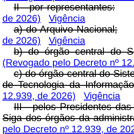
II - por representantes:
de 2026)
Vigência
a) do Arquivo Nacional;
de 2026)
Vigência
b) do órgão central do S
(Revogado pelo Decreto nº 12
c) do órgão central do Sis
de Tecnologia da Informaçã
12.939, de 2026)
Vigência
III - pelos Presidentes d
Siga dos órgãos da administr
pelo Decreto nº 12.939, de 20