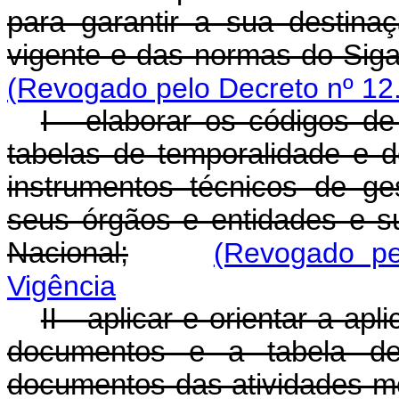
para garantir a sua destinaç
vigente e das normas do Sig
(Revogado pelo Decreto nº 12
I - elaborar os códigos d
tabelas de temporalidade e 
instrumentos técnicos de ges
seus órgãos e entidades e s
Nacional;
(Revogado pe
Vigência
II - aplicar e orientar a ap
documentos e a tabela de
documentos das atividades-me