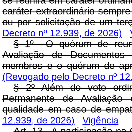
se reunirá em caráter ordiná
caráter extraordinário sempr
ou por solicitação de um te
Decreto nº 12.939, de 2026)
§ 1º O quórum de reun
Avaliação de Documentos 
membros e o quórum de apr
(Revogado pelo Decreto nº 12
§ 2º Além do voto ordin
Permanente de Avaliação
qualidade em caso de empa
12.939, de 2026)
Vigência
Art. 13. A participação n