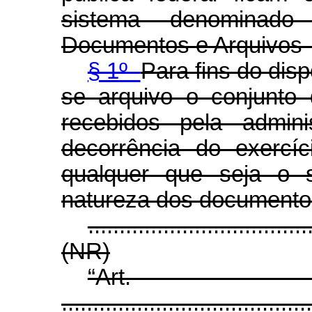
sistema denominad
Documentos e Arquivos -
§ 1º
Para fins do dis
se arquivo o conjunto
recebidos pela admini
decorrência do exercíc
qualquer que seja o 
natureza dos documento
...................................
(NR)
“Ar
........................................