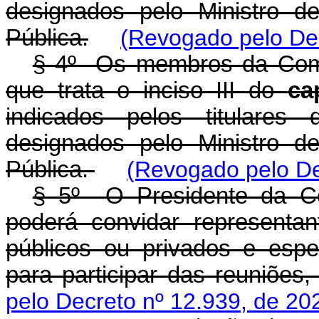
designados pelo Ministro d
Pública.
(Revogado pelo Dec
§ 4º Os membros da Comi
que trata o inciso III do
ca
indicados pelos titulare
designados pelo Ministro d
Pública.
(Revogado pelo De
§ 5º O Presidente da C
poderá convidar representa
públicos ou privados e espe
para participar das reuniões,
pelo Decreto nº 12.939, de 20