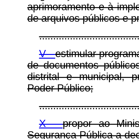
aprimoramento e à imple
de arquivos públicos e p
...................................
V -
estimular program
de documentos públicos
distrital e municipal,
Poder Público;
...................................
X -
propor ao Mini
Segurança Pública a dec