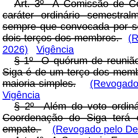
Art. 3º A Comissão de C
caráter ordinário semestral
sempre que convocada por se
dois terços dos membros.
(R
2026)
Vigência
§ 1º O quórum de reuniã
Siga é de um terço dos mem
maioria simples.
(Revogado
Vigência
§ 2º Além do voto ordiná
Coordenação do Siga terá 
empate.
(Revogado pelo Dec