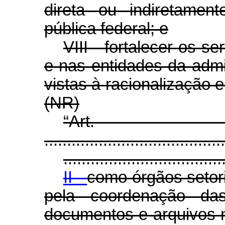
direta ou indiretamen
pública federal; e
VIII - fortalecer os s
e nas entidades da admi
vistas à racionalização e
(NR)
“Ar
........................................
...................................
II -
como órgãos setor
pela coordenação da
documentos e arquivos 