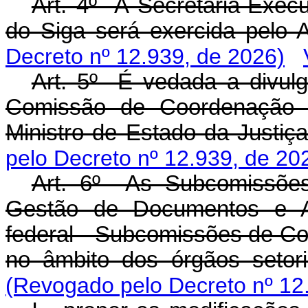
Art. 4º A Secretaria-Exe
do Siga será exercida pelo A
Decreto nº 12.939, de 2026)
Art. 5º É vedada a divul
Comissão de Coordenação 
Ministro de Estado da Justiç
pelo Decreto nº 12.939, de 20
Art. 6º As Subcomissõe
Gestão de Documentos e Ar
federal - Subcomissões de Co
no âmbito dos órgãos setori
(Revogado pelo Decreto nº 12