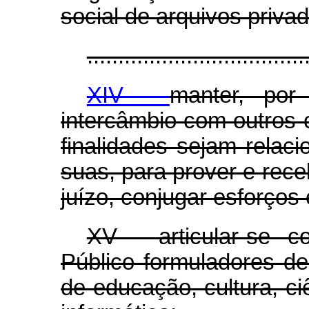
social de arquivos priva
...................................
XIV -
manter, por
intercâmbio com outros c
finalidades sejam rela
suas, para prover e rec
juízo, conjugar esforços
XV - articular-se 
Público formuladores de
de educação, cultura, ci