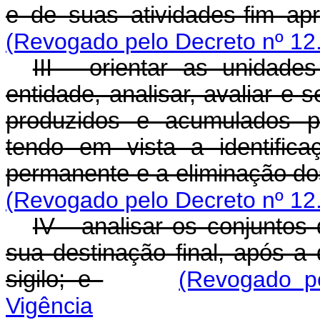
e de suas atividades-fim ap
(Revogado pelo Decreto nº 12
III - orientar as unidade
entidade, analisar, avaliar e
produzidos e acumulados pe
tendo em vista a identific
permanente e a eliminação do
(Revogado pelo Decreto nº 12
IV - analisar os conjuntos
sua destinação final, após a
sigilo; e
(Revogado p
Vigência