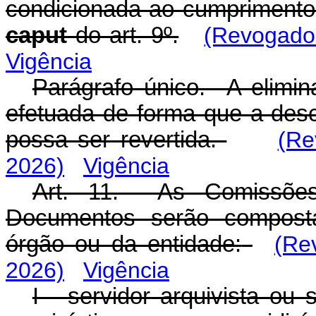
condicionada ao cumprimento d
caput
do art. 9º.
(Revogado 
Vigência
Parágrafo único. A elimi
efetuada de forma que a des
possa ser revertida.
(Re
2026)
Vigência
Art. 11. As Comissões
Documentos serão composta
órgão ou da entidade:
(Re
2026)
Vigência
I - servidor arquivista ou