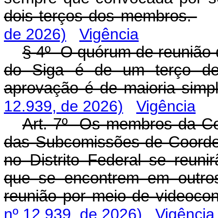
dois terços dos membros.
de 2026)
Vigência
§ 4º O quórum de reunião
do Siga é de um terço d
aprovação é de maioria simpl
12.939, de 2026)
Vigência
Art. 7º Os membros da C
das Subcomissões de Coorde
no Distrito Federal se reun
que se encontrem em outros 
reunião por meio de videocon
nº 12.939, de 2026)
Vigência