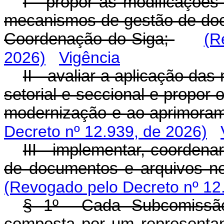
I - propor as modificaçõe
mecanismos de gestão de do
Coordenação do Siga;
(R
2026)
Vigência
II - avaliar a aplicação da
setorial e seccional e propor 
modernização e ao aprimoram
Decreto nº 12.939, de 2026)
III - implementar, coordena
de documentos e arquivos no
(Revogado pelo Decreto nº 12
§ 1º Cada Subcomissão