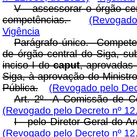
V - assessorar o órgão ce
competências.
(Revogado 
Vigência
Parágrafo único. Compete 
de órgão central do Siga, su
inciso I do
caput
, aprovadas
Siga, à aprovação do Ministr
Pública.
(Revogado pelo Dec
Art. 2º A Comissão de C
(Revogado pelo Decreto nº 12
I - pelo Diretor-Geral do A
(Revogado pelo Decreto nº 12