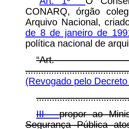
“
Art. 1º
O Consel
CONARQ, órgão colegia
Arquivo Nacional, criad
de 8 de janeiro de 199
política nacional de arqu
“Ar
........................................
(Revogado pelo Decreto 
...................................
III -
propor ao Mini
Segurança Pública ato