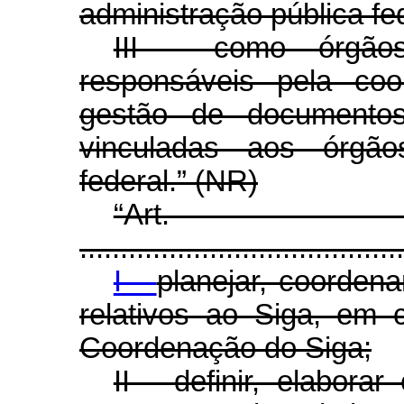
administração pública fed
III - como órgãos
responsáveis pela coo
gestão de documentos
vinculadas aos órgão
federal.” (NR)
“Ar
........................................
I -
planejar, coorden
relativos ao Siga, em
Coordenação do Siga;
II - definir, elabora