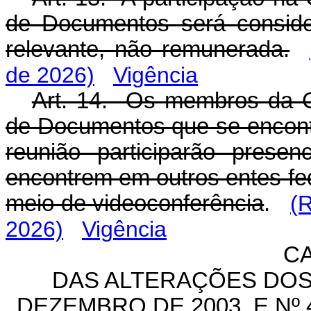
de Documentos será conside
relevante, não remunerada.
de 2026)
Vigência
Art. 14. Os membros da 
de Documentos que se encont
reunião participarão pres
encontrem em outros entes fed
meio de videoconferência
.
(
2026)
Vigência
CA
DAS ALTERAÇÕES DOS 
DEZEMBRO DE 2003, E Nº 4