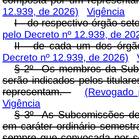
composta por um representan
12.939, de 2026)
Vigência
I - do respectivo órgão seto
pelo Decreto nº 12.939, de 20
II - de cada um dos órgão
Decreto nº 12.939, de 2026)
§ 2º Os membros da Subc
serão indicados pelos titula
representam.
(Revogado 
Vigência
§ 3º As Subcomissões de
em caráter ordinário semestr
sempre que convocada por se