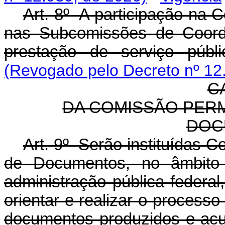
Art. 8º A participação na
nas Subcomissões de Coord
prestação de serviço públi
(Revogado pelo Decreto nº 12
CA
DA COMISSÃO PER
DOC
Art. 9º Serão instituídas 
de Documentos, no âmbito
administração pública federal
orientar e realizar o processo
documentos produzidos e ac