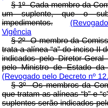
§ 1º Cada membro da Comi
um suplente, que o sub
impedimentos.
(Revogado 
Vigência
§ 2º O membro da Comiss
trata a alínea “a” do inciso II 
indicados pelo Diretor-Gera
pelo Ministro de Estado da
(Revogado pelo Decreto nº 12
§ 3º Os membros da Comi
que tratam as alíneas “b” e “c
suplentes serão indicados pe