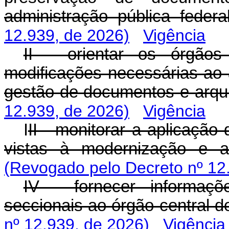
administração pública federal
12.939, de 2026)
Vigência
II - orientar os órgãos
modificações necessárias a
gestão de documentos e arqu
12.939, de 2026)
Vigência
I
II - monitorar a aplicaçã
vistas à modernização e a
(Revogado pelo Decreto nº 12
IV - fornecer informaçõ
seccionais ao órgão central d
nº 12.939, de 2026)
Vigência