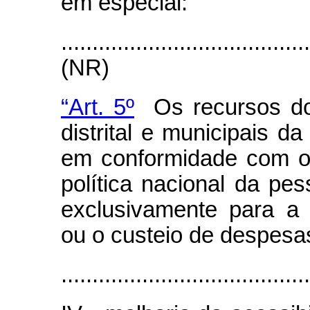
em especial:
.......................................
(NR)
“Art. 5º
Os recursos dos
distrital e municipais d
em conformidade com os 
política nacional da pe
exclusivamente para a
ou o custeio de despesa
........................................