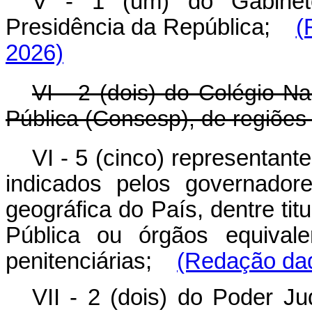
V - 1 (um) do Gabinete
Presidência da República;
(
2026)
VI - 2 (dois) do Colégio N
Pública (Consesp), de regiões 
VI - 5 (cinco) representant
indicados pelos governador
geográfica do País, dentre ti
Pública ou órgãos equivale
penitenciárias;
(Redação dad
VII - 2 (dois) do Poder J