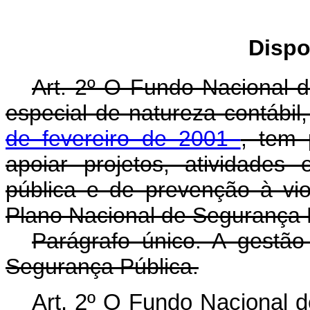
Dispo
Art. 2º O Fundo Nacional 
especial de natureza contábil,
de fevereiro de 2001
, tem 
apoiar projetos, atividade
pública e de prevenção à vio
Plano Nacional de Segurança P
Parágrafo único. A gestã
Segurança Pública.
Art. 2º O Fundo Nacional 