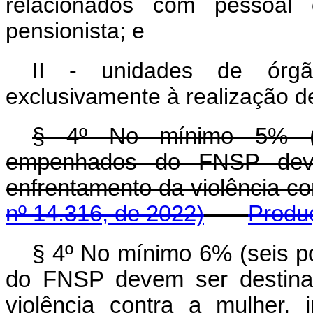
relacionados com pessoal ci
pensionista; e
II - unidades de órgã
exclusivamente à realização de
§ 4º No mínimo 5% (c
empenhados do FNSP dev
enfrentamento da violência
nº 14.316, de 2022)
Produç
§ 4º No mínimo 6% (seis p
do FNSP devem ser destina
violência contra a mulher, 