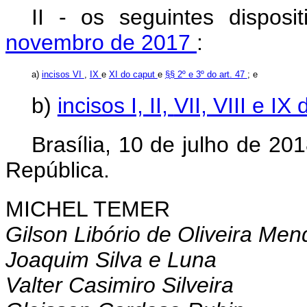
II - os seguintes dispos
novembro de 2017
:
a)
incisos VI
,
IX
e
XI do caput
e
§§ 2º e 3º do art. 47
; e
b)
incisos I, II,
VII, VIII e IX
Brasília, 10 de julho de 2
República.
MICHEL TEMER
Gilson Libório de Oliveira Men
Joaquim Silva e Luna
Valter Casimiro Silveira