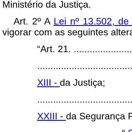
Ministério da Justiça.
Art. 2º A
Lei nº 13.502, d
vigorar com as seguintes alter
“Art. 21. ........................
...................................
XIII -
da Justiça;
...................................
XXIII -
da Segurança P