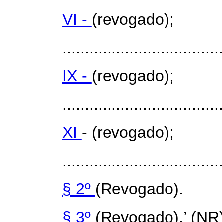
VI -
(revogado);
...................................
IX -
(revogado);
...................................
XI
- (revogado);
...................................
§ 2º
(Revogado).
§ 3º
(Revogado).’ (NR