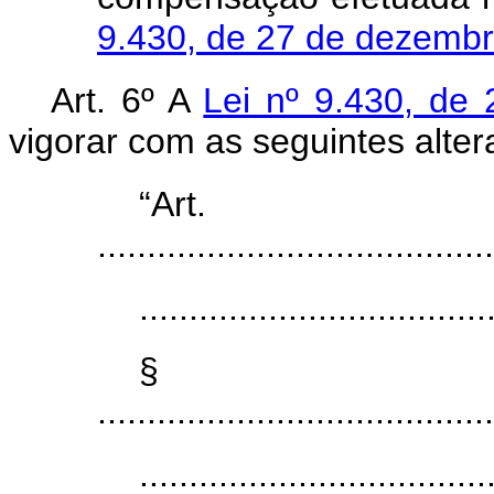
9.430, de 27 de dezemb
Art. 6º
A
Lei nº 9.430, d
vigorar com as seguintes alter
“Ar
........................................
...................................
§
........................................
...................................