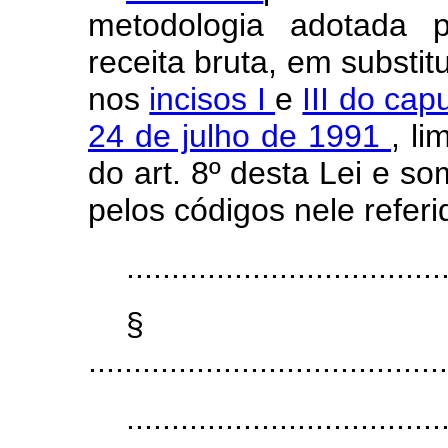
metodologia adotada p
receita bruta, em substit
nos
incisos I
e
III do cap
24 de julho de 1991
, l
do art. 8º desta Lei e s
pelos códigos nele referi
...................................
§
........................................
...................................