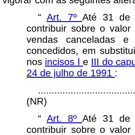
vigorar com as seguintes alte
“
Art. 7º
Até 31 de
contribuir sobre o valor
vendas canceladas e o
concedidos, em substitui
nos
incisos I
e
III do cap
24 de julho de 1991
:
...................................
(NR)
“
Art. 8º
Até 31 de
contribuir sobre o valor