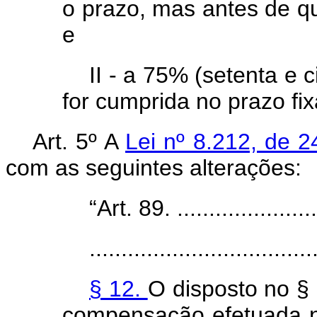
o prazo, mas antes de qu
e
II - a 75% (setenta e 
for cumprida no prazo fi
Art. 5º A
Lei nº 8.212, de 
com as seguintes alterações:
“Art. 89. ........................
...................................
§ 12.
O disposto no § 
compensação efetuada 