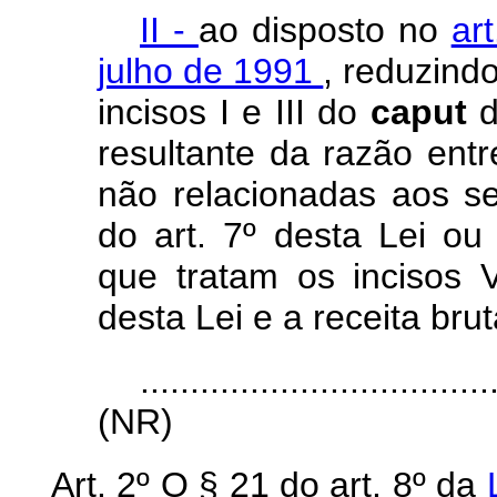
II -
ao disposto no
ar
julho de 1991
, reduzind
incisos I e III do
caput
d
resultante da razão entr
não relacionadas aos s
do art. 7º desta Lei ou
que tratam os incisos 
desta Lei e a receita bruta
...................................
(NR)
Art. 2º O § 21 do art. 8º da