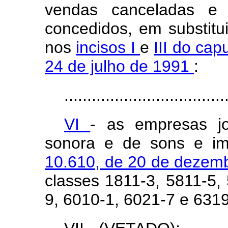
vendas canceladas e o
concedidos, em substitui
nos
incisos I
e
III do cap
24 de julho de 1991
:
...................................
VI
- as empresas jor
sonora e de sons e i
10.610, de 20 de dezem
classes 1811-3, 5811-5,
9, 6010-1, 6021-7 e 631