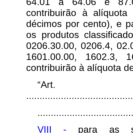
64.01 a 64.06 e 87.0
contribuirão à alíquot
décimos por cento), e 
os produtos classificad
0206.30.00, 0206.4, 02.
1601.00.00, 1602.3, 
contribuirão à alíquota 
“Ar
........................................
...................................
VIII -
para as s