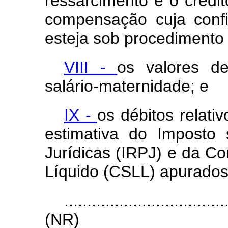
ressarcimento e o crédi
compensação cuja confi
esteja sob procedimento f
VIII -
os valores de
salário-maternidade; e
IX -
os débitos relati
estimativa do Imposto
Jurídicas (IRPJ) e da Co
Líquido (CSLL) apurados 
...................................
(NR)