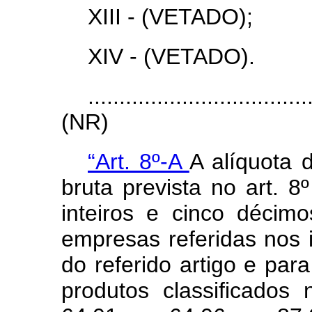
XIII - (VETADO);
XIV - (VETADO).
...................................
(NR)
“Art. 8º-A
A alíquota 
bruta prevista no art. 8
inteiros e cinco décim
empresas referidas nos i
do referido artigo e pa
produtos classificados