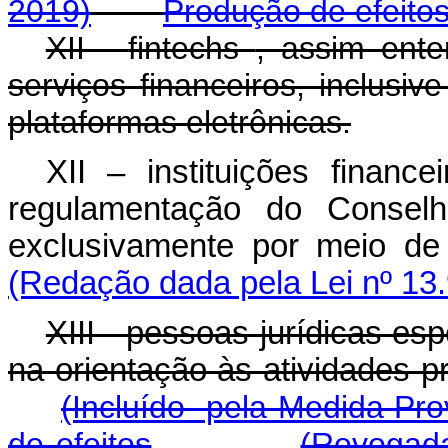
2019)
Produção de efeito
XII -
fintechs
, assim ent
serviços financeiros, inclusi
plataformas eletrônicas.
XII – instituições financ
regulamentação do Conselh
exclusivamente por meio de s
(Redação dada pela Lei nº 13
XIII - pessoas jurídicas es
na orientação às atividades p
(Incluído pela Medida Pro
de efeitos
(Revogada