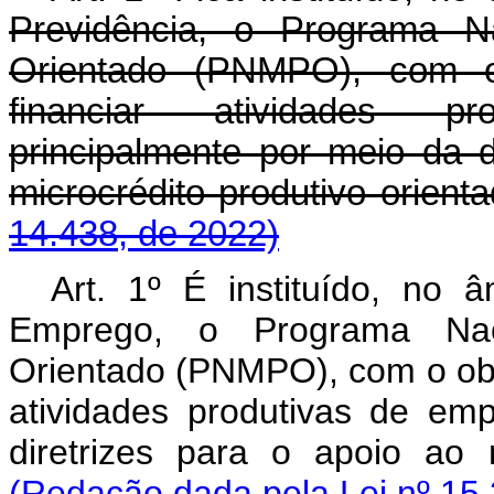
Previdência, o Programa Na
Orientado (PNMPO), com o 
financiar atividades p
principalmente por meio da d
microcrédito produtivo or
14.438, de 2022)
Art. 1º É instituído, no 
Emprego, o Programa Naci
Orientado (PNMPO), com o obje
atividades produtivas de em
diretrizes para o apoio ao
(Redação dada pela Lei nº 15.