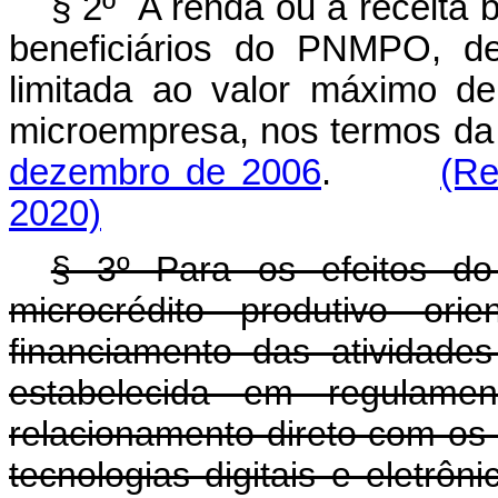
§ 2º A renda ou a receita 
beneficiários do PNMPO, def
limitada ao valor máximo de
microempresa, nos termos d
dezembro de 2006
.
(Re
2020)
§ 3º Para os efeitos do 
microcrédito produtivo ori
financiamento das atividades
estabelecida em regulamen
relacionamento direto com os
tecnologias digitais e eletrôn