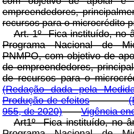
com objetivo de apoiar e f
empreendedores, principalmen
recursos para o microcrédito p
Art. 1º Fica instituído, no
Programa Nacional de Micr
PNMPO, com objetivo de apoia
de empreendedores, principal
de recursos para o micr
(Redação dada pela Medida
Produção de efeitos
(
955, de 2020)
Vigência en
Art1º Fica instituído, no 
Programa Nacional de Micr