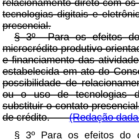
relacionamento direto com os
tecnologias digitais e eletrôn
presencial.
§ 3º Para os efeitos do 
microcrédito produtivo orient
e financiamento das atividade
estabelecida em ato do Conse
possibilidade de relacionam
ou o uso de tecnologias di
substituir o contato presencia
de crédito.
(Redação dada 
§ 3º Para os efeitos do 