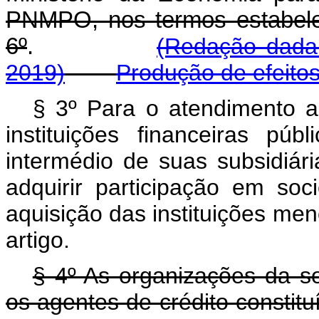
PNMPO, nos termos estabele
6º
.
(Redação dada 
2019)
Produção de efeito
§ 3º Para o atendimento ao
instituições financeiras púb
intermédio de suas subsidiári
adquirir participação em so
aquisição das instituições me
artigo.
§ 4º As organizações da so
os agentes de crédito constit