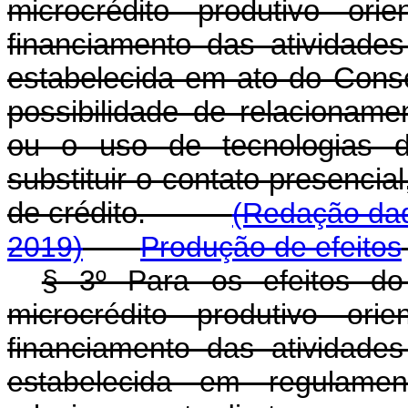
microcrédito produtivo ori
financiamento das atividades
estabelecida em ato do Conse
possibilidade de relacionam
ou o uso de tecnologias di
substituir o contato presencia
de crédito.
(Redação dad
2019)
Produção de efeitos
§ 3º Para os efeitos do 
microcrédito produtivo ori
financiamento das atividades
estabelecida em regulamen