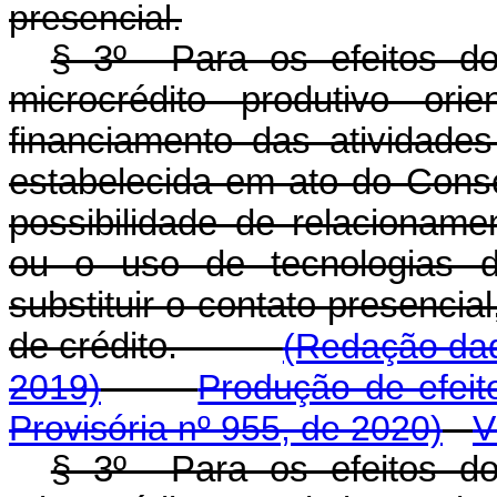
presencial.
§ 3º Para os efeitos do 
microcrédito produtivo ori
financiamento das atividades
estabelecida em ato do Conse
possibilidade de relacionam
ou o uso de tecnologias di
substituir o contato presencia
de crédito.
(Redação dad
2019)
Produção de efeit
Provisória nº 955, de 2020)
V
§ 3º Para os efeitos do 