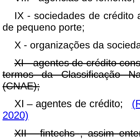
IX - sociedades de crédit
de pequeno porte;
X - organizações da sociedad
XI - agentes de crédito con
termos da Classificação Na
(CNAE);
XI – agentes de crédito;
(
2020)
XII -
fintechs
, assim ent