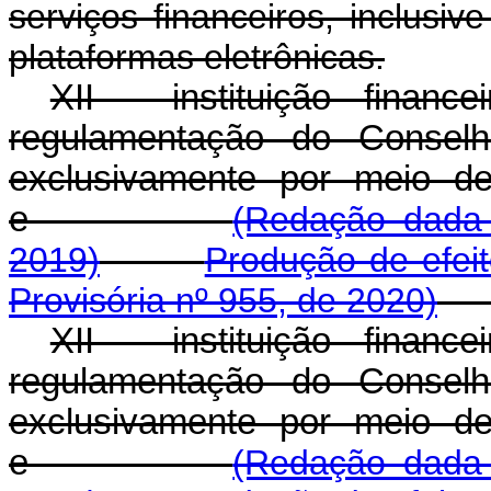
serviços financeiros, inclusi
plataformas eletrônicas.
XII - instituição finan
regulamentação do Conselh
exclusivamente por meio de 
e
(Redação dada 
2019)
Produção de efei
Provisória nº 955, de 2020)
XII - instituição finan
regulamentação do Conselh
exclusivamente por meio de 
e
(Redação dada 