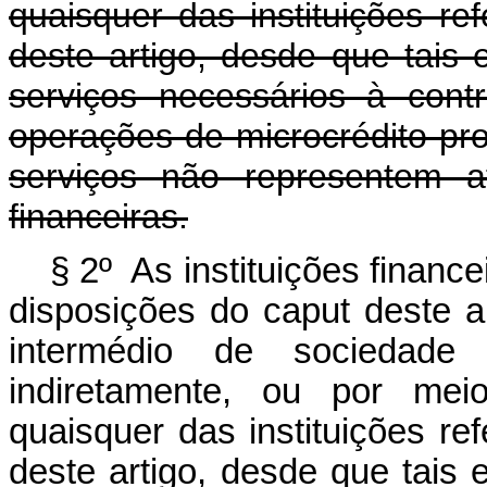
quaisquer das instituições re
deste artigo, desde que tais 
serviços necessários à con
operações de microcrédito pr
serviços não representem ati
financeiras.
§ 2º As instituições finan
disposições do
caput
deste a
intermédio de sociedade
indiretamente, ou por me
quaisquer das instituições r
deste artigo, desde que tais 