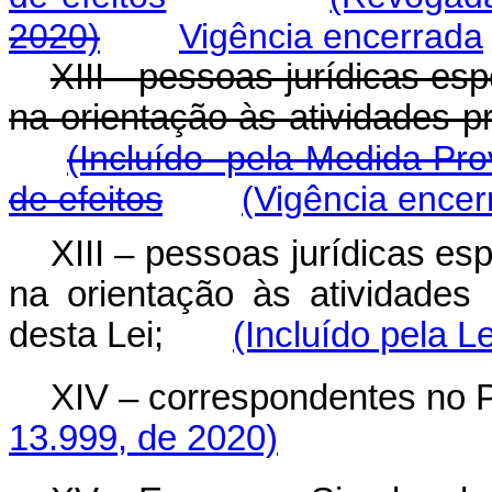
2020)
Vigência encerrada
XIII - pessoas jurídicas es
na orientação às atividades p
(Incluído pela Medida Pro
de efeitos
(Vigência encer
XIII – pessoas jurídicas es
na orientação às atividades
desta Lei;
(Incluído pela L
XIV – correspondentes no P
13.999, de 2020)