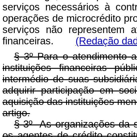
serviços necessários à con
operações de microcrédito pr
serviços não representem ati
financeiras.
(Redação dada
§ 3º Para o atendimento ao
instituições financeiras púb
intermédio de suas subsidiári
adquirir participação em so
aquisição das instituições me
artigo.
§ 3º As organizações da so
os agentes de crédito consti