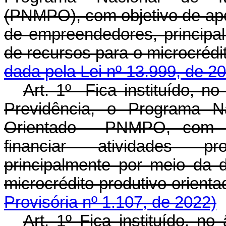
(PNMPO), com objetivo de apoi
de empreendedores, principal
de recursos para o microcréd
dada pela Lei nº 13.999, de 2
Art. 1º Fica instituído, n
Previdência, o Programa Na
Orientado - PNMPO, com o 
financiar atividades p
principalmente por meio da d
microcrédito produtivo ori
Provisória nº 1.107, de 2022)
Art. 1º Fica instituído, n