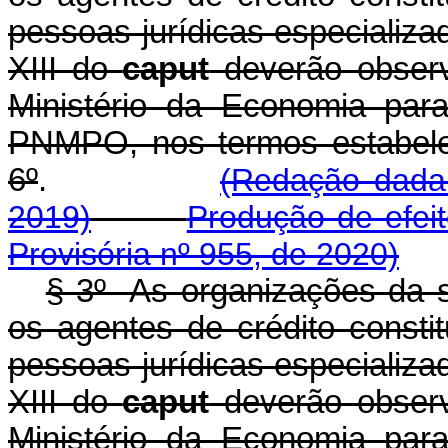
pessoas jurídicas especializa
XIII do
caput
deverão observa
Ministério da Economia par
PNMPO, nos termos estabele
6º
.
(Redação dada 
2019)
Produção de efei
Provisória nº 955, de 2020)
§ 3º As organizações da so
os agentes de crédito consti
pessoas jurídicas especializa
XIII do
caput
deverão observa
Ministério da Economia par