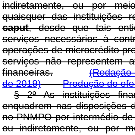
indiretamente, ou por me
quaisquer das instituições 
caput
, desde que tais ent
serviços necessários à con
operações de microcrédito pr
serviços não representem ati
financeiras.
(Redação 
de 2019)
Produção de efe
§ 2º As instituições fin
enquadrem nas disposições
no PNMPO por intermédio de s
ou indiretamente, ou por m