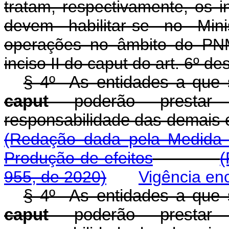
tratam, respectivamente, os 
devem habilitar-se no Mini
operações no âmbito do PNM
inciso II do
caput
do art. 6º des
§ 4º As entidades a que s
caput
poderão prestar 
responsabilidade das demais 
(Redação dada pela Medida P
Produção de efeitos
(
955, de 2020)
Vigência en
§ 4º As entidades a que s
caput
poderão prestar 