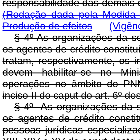
responsabilidade das demais 
(Redação dada pela Medida P
Produção de efeitos
(Vigên
§ 4º As organizações da so
os agentes de crédito constit
tratam, respectivamente, os 
devem habilitar-se no Mini
operações no âmbito do PNM
inciso II do
caput
do art. 6º des
§ 4º As organizações da so
os agentes de crédito consti
pessoas jurídicas especializa