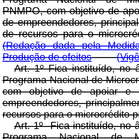
PNMPO, com objetivo de apoia
de empreendedores, principal
de recursos para o micr
(Redação dada pela Medida
Produção de efeitos
(Vig
Art. 1º Fica instituído, no
Programa Nacional de Microcr
com objetivo de apoiar e f
empreendedores, principalmen
recursos para o microcrédito p
Art. 1º Fica instituído, no
Programa Nacional de Mic