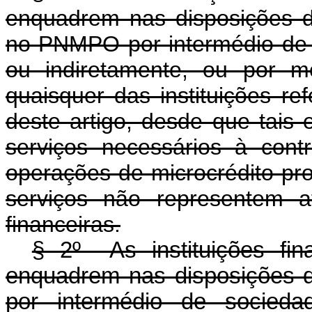
enquadrem nas disposições
no PNMPO por intermédio de s
ou indiretamente, ou por m
quaisquer das instituições re
deste artigo, desde que tais 
serviços necessários à con
operações de microcrédito pr
serviços não representem ati
financeiras.
§ 2º As instituições fin
enquadrem nas disposições
por intermédio de socieda