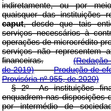
indiretamente, ou por me
quaisquer das instituições 
caput
, desde que tais ent
serviços necessários à con
operações de microcrédito pr
serviços não representem ati
financeiras.
(Redação 
de 2019)
Produção de efe
Provisória nº 955, de 2020)
§ 2º As instituições fin
enquadrem nas disposições
por intermédio de socieda