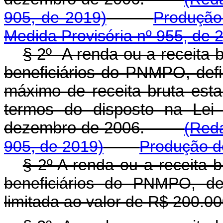
905, de 2019)
Produção 
Medida Provisória nº 955, de 
§ 2º A renda ou a receita 
beneficiários do PNMPO, defin
máximo de receita bruta est
termos do disposto na Lei
dezembro de 2006.
(Reda
905, de 2019)
Produção de
§ 2º A renda ou a receita 
beneficiários do PNMPO, def
limitada ao valor de R$ 200.00