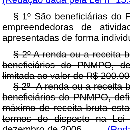
§ 1º São beneficiárias do 
empreendedoras de atividad
apresentadas de forma individu
§ 2º A renda ou a receita 
beneficiários do PNMPO, def
limitada ao valor de R$ 200.00
§ 2º A renda ou a receita 
beneficiários do PNMPO, defin
máximo de receita bruta est
termos do disposto na Lei
dezembro de 2006.
(Reda