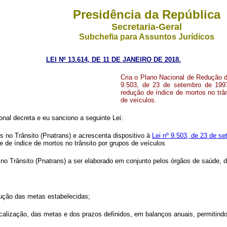
Presidência da República
Secretaria-Geral
Subchefia para Assuntos Jurídicos
LEI Nº 13.614, DE 11 DE JANEIRO DE 2018.
Cria o Plano Nacional de Redução d
9.503, de 23 de setembro de 1997
redução de índice de mortos no trân
de veículos.
nal decreta e eu sanciono a seguinte Lei:
s no Trânsito (Pnatrans) e acrescenta dispositivo à
Lei nº 9.503, de 23 de se
e de índice de mortos no trânsito por grupos de veículos
o Trânsito (Pnatrans) a ser elaborado em conjunto pelos órgãos de saúde, de 
ução das metas estabelecidas;
scalização, das metas e dos prazos definidos, em balanços anuais, permitind