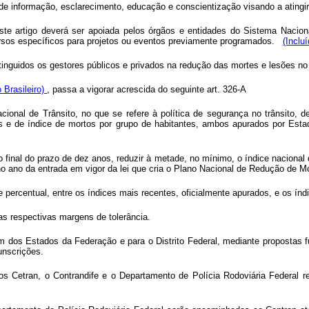
de informação, esclarecimento, educação e conscientização visando a atingir
te artigo deverá ser apoiada pelos órgãos e entidades do Sistema Nacional
ursos específicos para projetos ou eventos previamente programados.
(Inclu
stinguidos os gestores públicos e privados na redução das mortes e lesões no 
 Brasileiro)
, passa a vigorar acrescida do seguinte art. 326-A
ional de Trânsito, no que se refere à política de segurança no trânsito, d
os e de índice de mortos por grupo de habitantes, ambos apurados por Esta
o final do prazo de dez anos, reduzir à metade, no mínimo, o índice nacional
no ano da entrada em vigor da lei que cria o Plano Nacional de Redução de M
percentual, entre os índices mais recentes, oficialmente apurados, e os índ
as respectivas margens de tolerância.
m dos Estados da Federação e para o Distrito Federal, mediante propostas
unscrições.
 Cetran, o Contrandife e o Departamento de Polícia Rodoviária Federal re