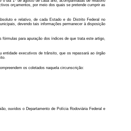
é o dia 1º de agosto de cada ano, acompanhadas de relatório
ctivos orçamentos, por meio dos quais se pretende cumprir as
oluto e relativo, de cada Estado e do Distrito Federal no
municipais, devendo tais informações permanecer à disposição
 fórmulas para apuração dos índices de que trata este artigo,
u entidade executivos de trânsito, que os repassará ao órgão
ito.
l compreendem os coletados naquela circunscrição:
nião, ouvidos o Departamento de Polícia Rodoviária Federal e