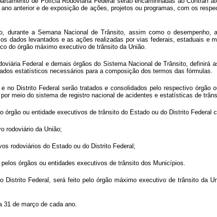
partamento de Polícia Rodoviária Federal serão encaminhadas ao Contran at
o ano anterior e de exposição de ações, projetos ou programas, com os respe
, durante a Semana Nacional de Trânsito, assim como o desempenho, abs
os dados levantados e as ações realizadas por vias federais, estaduais e 
ico do órgão máximo executivo de trânsito da União.
viária Federal e demais órgãos do Sistema Nacional de Trânsito, definirá as
ados estatísticos necessários para a composição dos termos das fórmulas.
 no Distrito Federal serão tratados e consolidados pelo respectivo órgão o
por meio do sistema de registro nacional de acidentes e estatísticas de trâns
lo órgão ou entidade executivos de trânsito do Estado ou do Distrito Federa
vo rodoviário da União;
ivos rodoviários do Estado ou do Distrito Federal;
e pelos órgãos ou entidades executivos de trânsito dos Municípios.
o Distrito Federal, será feito pelo órgão máximo executivo de trânsito da U
ia 31 de março de cada ano.