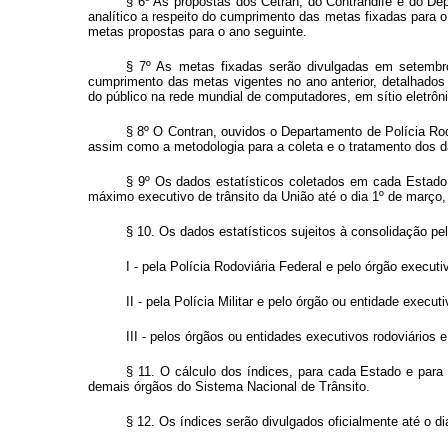
§ 6º As propostas dos Cetran, do Contrandife e do De
analítico a respeito do cumprimento das metas fixadas para 
metas propostas para o ano seguinte.
§ 7º As metas fixadas serão divulgadas em setembro
cumprimento das metas vigentes no ano anterior, detalhados 
do público na rede mundial de computadores, em sítio eletrôn
§ 8º O Contran, ouvidos o Departamento de Polícia Rodo
assim como a metodologia para a coleta e o tratamento dos d
§ 9º Os dados estatísticos coletados em cada Estado e
máximo executivo de trânsito da União até o dia 1º de março, 
§ 10. Os dados estatísticos sujeitos à consolidação pe
I - pela Polícia Rodoviária Federal e pelo órgão executi
II - pela Polícia Militar e pelo órgão ou entidade execut
III - pelos órgãos ou entidades executivos rodoviários 
§ 11. O cálculo dos índices, para cada Estado e para 
demais órgãos do Sistema Nacional de Trânsito.
§ 12. Os índices serão divulgados oficialmente até o d