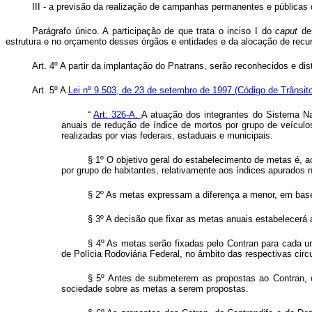
III - a previsão da realização de campanhas permanentes e públicas 
Parágrafo único. A participação de que trata o inciso I do
caput
des
estrutura e no orçamento desses órgãos e entidades e da alocação de rec
Art. 4º A partir da implantação do Pnatrans, serão reconhecidos e di
Art. 5º A
Lei nº 9.503, de 23 de setembro de 1997 (Código de Trânsito
“
Art. 326-A.
A atuação dos integrantes do Sistema Nac
anuais de redução de índice de mortos por grupo de veícul
realizadas por vias federais, estaduais e municipais.
§ 1º O objetivo geral do estabelecimento de metas é, a
por grupo de habitantes, relativamente aos índices apurados 
§ 2º As metas expressam a diferença a menor, em base 
§ 3º A decisão que fixar as metas anuais estabelecerá 
§ 4º As metas serão fixadas pelo Contran para cada u
de Polícia Rodoviária Federal, no âmbito das respectivas circ
§ 5º Antes de submeterem as propostas ao Contran, os
sociedade sobre as metas a serem propostas.